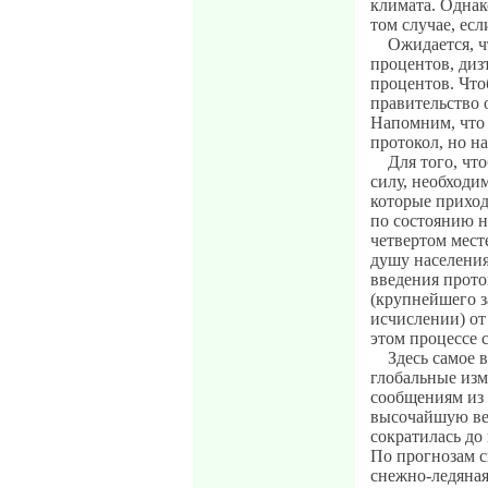
климата. Однако
том случае, есл
Ожидается, ч
процентов, дизт
процентов. Что
правительство 
Напомним, что 
протокол, но на
Для того, чт
силу, необходи
которые приход
по состоянию н
четвертом мест
душу населения
введения прото
(крупнейшего з
исчислении) от
этом процессе 
Здесь самое 
глобальные изм
сообщениям из
высочайшую ве
сократилась до
По прогнозам с
снежно-ледяна