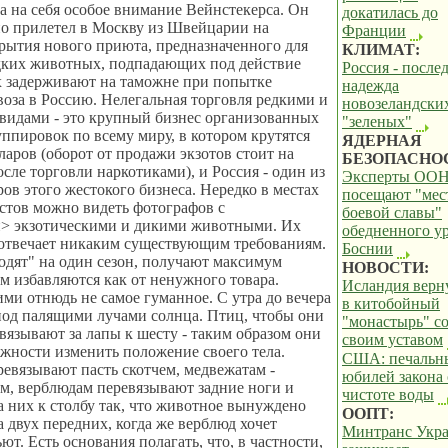
а на себя особое внимание Вейнстекерса. Он
докатилась до
о прилетел в Москву из Швейцарии на
Франции
ытия нового приюта, предназначенного для
КЛИМАТ:
дких животных, подпадающих под действие
Россия - после
х задерживают на таможне при попытке
надежда
воза в Россию. Нелегальная торговля редкими и
новозеландски
видами - это крупный бизнес организованных
"зеленых"
ппировок по всему миру, в котором крутятся
ЯДЕРНАЯ
аров (оборот от продажи экзотов стоит на
БЕЗОПАСНО
осле торговли наркотиками), и Россия - один из
Эксперты ОО
ов этого жестокого бизнеса. Нередко в местах
посещают "мес
стов можно видеть фотографов с
боевой славы"
> экзотическими и дикими животными. Их
обедненного ур
 отвечает никаким существующим требованиям.
Боснии
дят" на один сезон, получают максимум
НОВОСТИ:
ем избавляются как от ненужного товара.
Исландия верн
ми отнюдь не самое гуманное. С утра до вечера
в китобойный
под палящими лучами солнца. Птиц, чтобы они
"монастырь" с
ивязывают за лапы к шесту - таким образом они
своим уставом
жности изменить положение своего тела.
США: печальн
евязывают пасть скотчем, медвежатам -
юбилей закона 
м, верблюдам перевязывают задние ноги и
чистоте воды
 них к столбу так, что животное вынуждено
ООПТ:
а двух передних, когда же верблюд хочет
Минтранс Укр
ьют. Есть основания полагать, что, в частности,