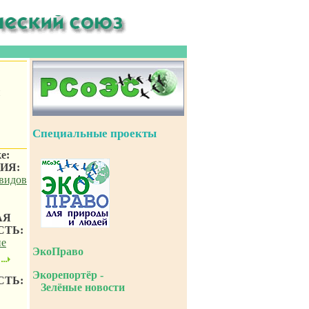
и
Специальные проекты
е:
ИЯ:
 видов
АЯ
СТЬ:
не
ЭкоПраво
Экорепортёр -
СТЬ:
Зелёные новости