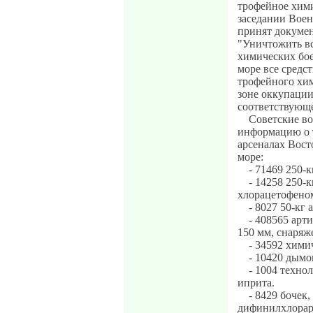
трофейное хим
заседании Воен
принят докумен
"Уничтожить вс
химических бое
море все средс
трофейного хим
зоне оккупации
соответствующ
Советские в
информацию о 
арсеналах Вост
море:
- 71469 250-
- 14258 250-
хлорацетофено
- 8027 50-кг
- 408565 арт
150 мм, снаря
- 34592 химич
- 10420 дымо
- 1004 техно
иприта.
- 8429 бочек
дифинилхлорар