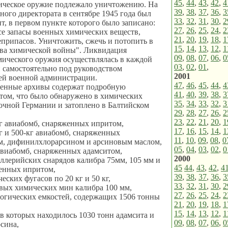
45
,
44
,
43
,
42
,
4
ическое оружие подлежало уничтожению. На
39
,
38
,
37
,
36
,
3
ного директората в сентябре 1945 года был
33
,
32
,
31
,
30
,
2
т, в первом пункте которого было записано:
27
,
26
,
25
,
24
,
2
е запасы военных химических веществ,
21
,
20
,
19
,
18
,
1
припасов. Уничтожить, сжечь и потопить в
15
,
14
,
13
,
12
,
1
тва химической войны". Ликвидация
09
,
08
,
07
,
06
,
0
ического оружия осуществлялась в каждой
03
,
02
,
01
,
 самостоятельно под руководством
2001
ей военной администрации.
47
,
46
,
45
,
44
,
4
оенные архивы содержат подробную
41
,
40
,
39
,
38
,
3
том, что было обнаружено в химических
35
,
34
,
33
,
32
,
3
очной Германии и затоплено в Балтийском
29
,
28
,
27
,
26
,
2
23
,
22
,
21
,
20
,
1
кг авиабомб, снаряженных ипритом,
17
,
16
,
15
,
14
,
1
кг и 500-кг авиабомб, снаряженных
11
,
10
,
09
,
08
,
0
м, дифинилхлорарсином и арсиновым маслом,
05
,
04
,
03
,
02
,
0
 авиабомб, снаряженных адамситом,
2000
иллерийских снарядов калибра 75мм, 105 мм и
45
44
,
43
,
42
,
4
женных ипритом,
39
,
38
,
37
,
36
,
3
еских фугасов по 20 кг и 50 кг,
33
,
32
,
31
,
30
,
2
вых химических мин калибра 100 мм,
27
,
26
,
25
,
24
,
2
логических емкостей, содержащих 1506 тонны
21
,
20
,
19
,
18
,
1
15
,
14
,
13
,
12
,
1
, в которых находилось 1030 тонн адамсита и
09
,
08
,
07
,
06
,
0
сина,