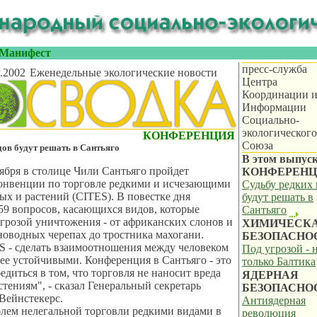
Манифест
пресс-служба
.2002
Еженедельные экологические новости
Центра
Координации 
Информации
Социально-
экологического
КОНФЕРЕНЦИЯ
Союза
дов будут решать в Сантьяго
В этом выпуск
тября в столице Чили Сантьяго пройдет
КОНФЕРЕНЦ
онвенции по торговле редкими и исчезающими
Судьбу редких
х и растений (CITES). В повестке дня
будут решать в
59 вопросов, касающихся видов, которые
Сантьяго
угрозой уничтожения - от африканских слонов и
ХИМИЧЕСК
новодных черепах до тростника махогани.
БЕЗОПАСНО
S - сделать взаимоотношения между человеком
Под угрозой - 
ее устойчивыми. Конференция в Сантьяго - это
только Балтика
едиться в том, что торговля не наносит вреда
ЯДЕРНАЯ
тениям", - сказал Генеральный секретарь
БЕЗОПАСНО
Вейнстекерс.
Антиядерная
лем нелегальной торговли редкими видами в
революция