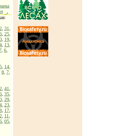
траны
ан
ки:
2
,
31
,
6
,
25
,
0
,
19
,
4
,
13
,
7
,
6
,
5
,
14
,
,
8
,
7
,
2
,
41
,
6
,
35
,
0
,
29
,
4
,
23
,
8
,
17
,
2
,
11
,
6
,
05
,