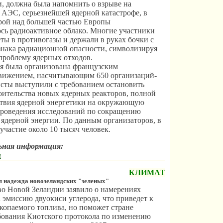
и, должна была напомнить о взрыве на
АЭС, серьезнейшей ядерной катастрофе, в
орой над большей частью Европы
сь радиоактивное облако. Многие участники
ты в противогазы и держали в руках бочки с
нака радиационной опасности, символизируя
проблему ядерных отходов.
я была организована французским
вижением, насчитывающим 650 организаций-
сты выступили с требованием остановить
ительства новых ядерных реакторов, полной
ствия ядерной энергетики на окружающую
 проведения исследований по сокращению
 ядерной энергии. По данным организаторов, в
участие около 10 тысяч человек.
ьная информация:
u
КЛИМАТ
яя надежда новозеландских "зеленых"
о Новой Зеландии заявило о намерениях
а эмиссию двуокиси углерода, что приведет к
опаемого топлива, но поможет стране
бования Киотского протокола по изменению