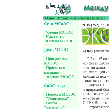
О нас
|
История и Успехи
|
Миссия
|
Сети МСоЭС
N 35 (252)
22.10
Члены МСоЭС
Как стать
членом МСоЭС
Дела МСоЭС
Судьбу редких ви
Программы
С 3 по 15 ок
конференция К
МСоЭС
видами животны
Проекты и
конференции - 
кампании
находятся под 
членов МСоЭС
азиатских прес
"Задача CITE
СоЭС-издат
и природой бол
возможность уб
Новости МСоЭС
животным и рас
"Экосводка"
CITES Виллем 
Газета
Острота проб
"Берегиня"