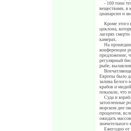
- 169 тонн т
веществами, в 
цианарсин и ак
Кроме этого 
циклона, кото
лагерях смерти
камерах.
На прошедшей
конференции р
предложение, ч
регулярный био
рыбе, вылавлив
Впечатляюще
Европы было да
залива Белого 
крабов и мидий
показали, что 
Суда и кораб
затопленные р
морском дне ок
процентов, всл
ожидать массо
значительного 
Ежегодно от 