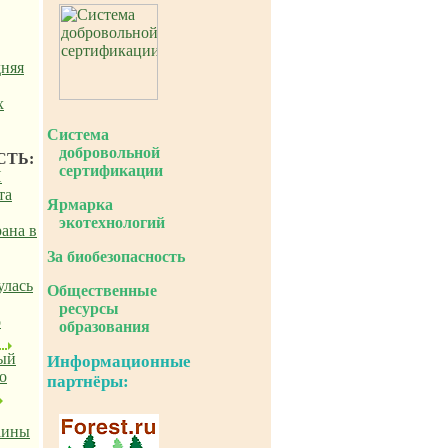
дняя
х
Система
добровольной
СТЬ:
сертификации
Н
та
Ярмарка
экотехнологий
ана в
За биобезопасность
улась
Общественные
ресурсы
о
образования
ый
Информационные
о
партнёры:
аины