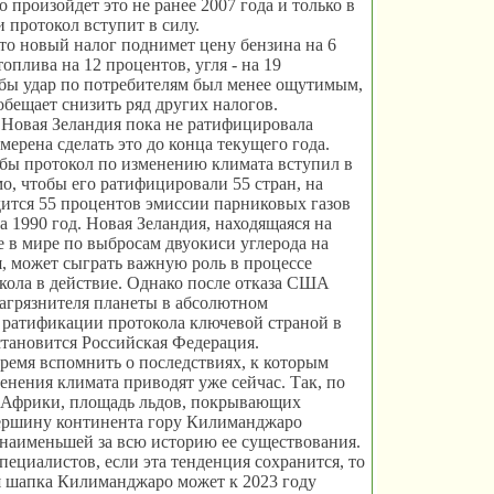
 произойдет это не ранее 2007 года и только в
и протокол вступит в силу.
то новый налог поднимет цену бензина на 6
оплива на 12 процентов, угля - на 19
бы удар по потребителям был менее ощутимым,
обещает снизить ряд других налогов.
Новая Зеландия пока не ратифицировала
мерена сделать это до конца текущего года.
обы протокол по изменению климата вступил в
мо, чтобы его ратифицировали 55 стран, на
ится 55 процентов эмиссии парниковых газов
а 1990 год. Новая Зеландия, находящаяся на
е в мире по выбросам двуокиси углерода на
, может сыграть важную роль в процессе
кола в действие. Однако после отказа США
агрязнителя планеты в абсолютном
 ратификации протокола ключевой страной в
становится Российская Федерация.
время вспомнить о последствиях, к которым
енения климата приводят уже сейчас. Так, по
 Африки, площадь льдов, покрывающих
ршину континента гору Килиманджаро
 наименьшей за всю историю ее существования.
пециалистов, если эта тенденция сохранится, то
я шапка Килиманджаро может к 2023 году