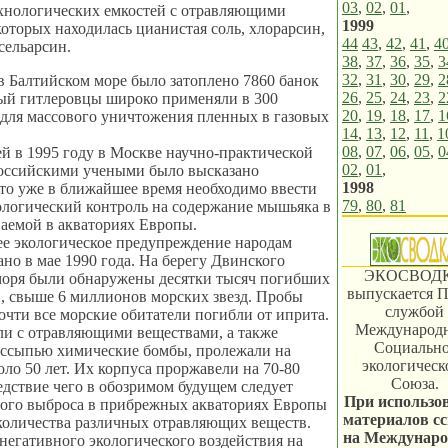
03
,
02
,
01
,
ехнологических емкостей с отравляющими
1999
которых находилась цианистая соль, хлорарсин,
44
43
,
42
,
41
,
4
сельарсин.
38
,
37
,
36
,
35
,
3
32
,
31
,
30
,
29
,
2
в Балтийском море было затоплено 7860 банок
26
,
25
,
24
,
23
,
2
рый гитлеровцы широко применяли в 300
20
,
19
,
18
,
17
,
1
 для массового уничтожения пленных в газовых
14
,
13
,
12
,
11
,
1
08
,
07
,
06
,
05
,
0
 в 1995 году в Москве научно-практической
02
,
01
,
оссийскими учеными было высказано
1998
то уже в ближайшее время необходимо ввести
79
,
80
,
81
логический контроль на содержание мышьяка в
аемой в акваториях Европы.
е экологическое предупреждение народам
но в мае 1990 года. На берегу Двинского
ЭКОСВОД
моря были обнаружены десятки тысяч погибших
выпускается П
, свыше 6 миллионов морских звезд. Пробы
службой
почти все морские обитатели погибли от иприта.
Международ
ли с отравляющими веществами, а также
Социально
оссыпью химические бомбы, пролежали на
экологическ
оло 50 лет. Их корпуса проржавели на 70-80
Союза.
едствие чего в обозримом будущем следует
При использо
вого выброса в прибрежных акваториях Европы
материалов с
количества различных отравляющих веществ.
на Междунар
негативного экологического воздействия на