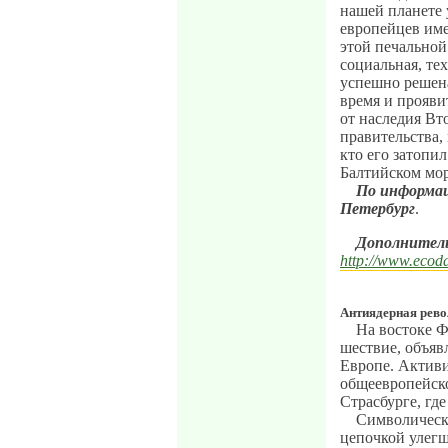
нашей планете у
европейцев име
этой печальной
социальная, те
успешно решена
время и прояв
от наследия Вт
правительства,
кто его затопи
Балтийском мор
По информац
Петербург
.
Дополнител
http://www.ecoda
Антиядерная рево
На востоке 
шествие, объя
Европе. Активи
общеевропейск
Страсбурге, гд
Символическа
цепочкой улегш