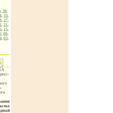
0
,
39
,
4
,
33
,
8
,
27
,
2
,
21
,
6
,
15
,
0
,
09
,
4
,
03
,
КА
ресс-
ного
-
ого
вании
сылка
одный