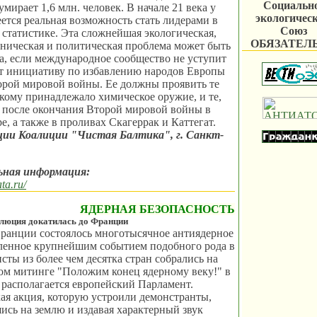
Социальн
мирает 1,6 млн. человек. В начале 21 века у
экологичес
ется реальная возможность стать лидерами в
Союз
 статистике. Эта сложнейшая экологическая,
ОБЯЗАТЕЛ
хническая и политическая проблема может быть
, если международное сообщество не уступит
ит инициативу по избавлению народов Европы
орой мировой войны. Ее должны проявить те
 кому принадлежало химическое оружие, и те,
л после окончания Второй мировой войны в
е, а также в проливах Скагеррак и Каттегат.
ии Коалиции "Чистая Балтика", г. Санкт-
ьная информация:
ta.ru/
ЯДЕРНАЯ БЕЗОПАСНОСТЬ
люция докатилась до Франции
Франции состоялось многотысячное антиядерное
вленное крупнейшим событием подобного рода в
сты из более чем десятка стран собрались на
ом митинге "Положим конец ядерному веку!" в
е располагается европейский Парламент.
я акция, которую устроили демонстранты,
ись на землю и издавая характерный звук