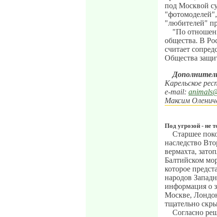
под Москвой су
"фотомоделей",
"любителей" п
"По отношен
общества. В Ро
считает сопред
Общества защи
Дополнитель
Карельское ре
e-mail:
animals@
Максим Оленич
Под угрозой - не 
Старшее пок
наследство Вто
вермахта, зат
Балтийском мор
которое предст
народов Западн
информация о 
Москве, Лондо
тщательно скры
Согласно ре