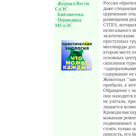
России обратил
Журнал Вести
даже специальн
СоЭС
церемонию откр
Библиотека
размещения ре
Периодика
CITES, которы
МСоЭС
нелегального в
экзотическими 
преступных гру
миллиарды долл
втором месте п
основных центр
скопления тури
<одноразовыми
содержание не
Животных "заво
прибыли, а зат
Обращение с ни
они находятся 
не улетали, пр
лишается возмо
Крокодилам пер
кожаным ремне
подвешивают за
стоять только н
присесть, его б