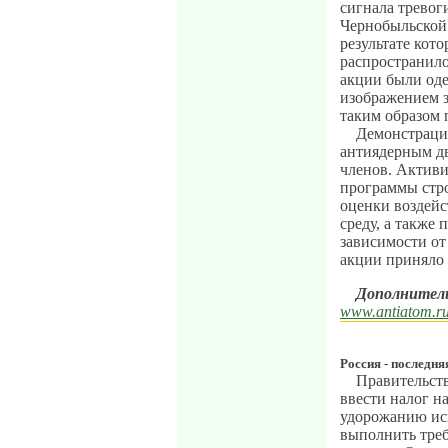
сигнала тревог
Чернобыльской 
результате кот
распространило
акции были оде
изображением з
таким образом 
Демонстраци
антиядерным д
членов. Активи
программы стро
оценки воздей
среду, а также
зависимости от
акции приняло 
Дополнител
www.antiatom.r
Россия - последн
Правительств
ввести налог н
удорожанию иск
выполнить тре