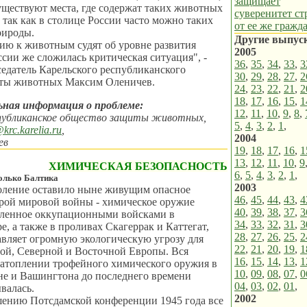
защищает
ществуют места, где содержат таких животных
суверенитет с
 так как в столице России часто можно таких
от ее же гражд
рироды.
Другие выпус
ию к животным судят об уровне развития
2005
ссии же сложилась критическая ситуация", -
36
,
35
,
34
,
33
,
3
седатель Карельского республиканского
30
,
29
,
28
,
27
,
2
ты животных Максим Оленичев.
24
,
23
,
22
,
21
,
2
18
,
17
,
16
,
15
,
1
ная информация о проблеме:
12
,
11
,
10
,
9
,
8
,
спубликанское общество защиты животных,
5
,
4
,
3
,
2
,
1
,
krc.karelia.ru
,
2004
ев
19
,
18
,
17
,
16
,
1
13
,
12
,
11
,
10
,
9
ХИМИЧЕСКАЯ БЕЗОПАСНОСТЬ
6
,
5
,
4
,
3
,
2
,
1
,
только Балтика
2003
оление оставило ныне живущим опасное
46
,
45
,
44
,
43
,
4
рой мировой войны - химическое оружие
40
,
39
,
38
,
37
,
3
опленное оккупационными войсками в
34
,
33
,
32
,
31
,
3
е, а также в проливах Скагеррак и Каттегат,
28
,
27
,
26
,
25
,
2
авляет огромную экологическую угрозу для
22
,
21
,
20
,
19
,
1
ой, Северной и Восточной Европы. Вся
16
,
15
,
14
,
13
,
1
затоплении трофейного химического оружия в
10
,
09
,
08
,
07
,
0
не и Вашингтона до последнего времени
04
,
03
,
02
,
01
,
валась.
2002
шению Потсдамской конференции 1945 года все