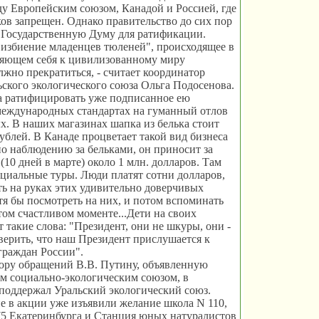
у Европейским союзом, Канадой и Россией, где
ов запрещен. Однако правительство до сих пор
в Государственную Думу для ратификации.
избиение младенцев тюленей", происходящее в
яющем себя к цивилизованному миру
олжно прекратиться, - считает координатор
ского экологического союза Ольга Подосенова.
а ратифицировать уже подписанное ею
международных стандартах на гуманный отлов
. В наших магазинах шапка из белька стоит
рублей. В Канаде процветает такой вид бизнеса
по наблюдению за бельками, он приносит за
(10 дней в марте) около 1 млн. долларов. Там
циальные туры. Люди платят сотни долларов,
ь на руках этих удивительно доверчивых
тя бы посмотреть на них, и потом вспоминать
том счастливом моменте...Дети на своих
 такие слова: "Президент, они не шкуры, они -
 верить, что наш Президент прислушается к
раждан России".
ору обращений В.В. Путину, объявленную
 социально-экологическим союзом, в
поддержал Уральский экологический союз.
е в акции уже изъявили желание школа N 110,
75 Екатеринбурга и Станция юных натуралистов