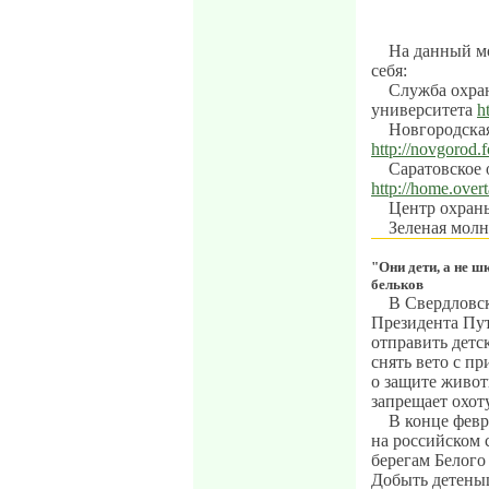
На данный м
себя:
Служба охра
университета
h
Новгородска
http://novgorod.f
Саратовское
http://home.overt
Центр охран
Зеленая мол
"Они дети, а не 
бельков
В Свердловск
Президента Пут
отправить детс
снять вето с п
о защите живот
запрещает охо
В конце февр
на российском 
берегам Белого
Добыть детены