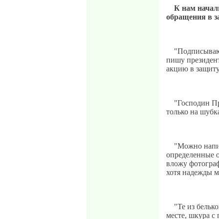
К нам начал
обращения в з
"Подписываю
пишу президент
акцию в защит
"Господин Пр
только на шубк
"Можно напис
определенные о
вложу фотограф
хотя надежды м
"Те из бельк
месте, шкура с