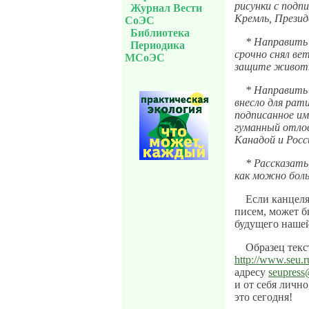
рисунки с подп
Журнал Вести
Кремль, Презид
СоЭС
Библиотека
* Направить
Периодика
срочно снял ве
МСоЭС
защите животн
* Направить
внесло для рат
подписанное и
гуманный отло
Канадой и Росс
* Рассказать
как можно боль
Если канцел
писем, может б
будущего нашей
Образец текс
http://www.seu.ru
адресу
seupress
и от себя личн
это сегодня!