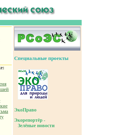
и
Специальные проекты
е:
:
еня
ашей
е
ские
ЭкоПраво
сьма
ту
Экорепортёр -
Зелёные новости