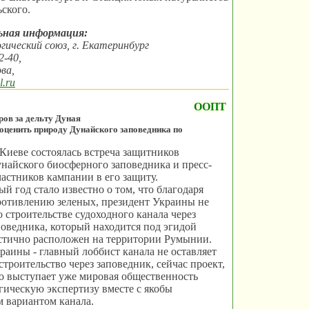
ского.
ьная информация:
гический союз, г. Екатеринбург
2-40,
ва,
.ru
ООПТ
ров за дельту Дуная
 оценить природу Дунайского заповедника по
 Киеве состоялась встреча защитников
найского биосферного заповедника и пресс-
астников кампании в его защиту.
й год стало известно о том, что благодаря
ротивлению зеленых, президент Украины не
о строительстве судоходного канала через
оведника, который находится под эгидой
ично расположен на территории Румынии.
аины - главный лоббист канала не оставляет
строительство через заповедник, сейчас проект,
о выступает уже мировая общественность
гическую экспертизу вместе с якобы
 вариантом канала.