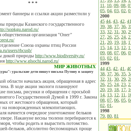
17
,
16
,
15
,
14
,
1
* * *
11
,
10
,
09
,
08
,
0
05
,
04
,
03
,
02
,
0
омент баннеры и ссылки акции разместили у
2000
45
44
,
43
,
42
,
4
ны природы Казанского государственного
39
,
38
,
37
,
36
,
3
ttp://sopkgu.narod.ru/
33
,
32
,
31
,
30
,
2
я общественная организация "Онег"
27
,
26
,
25
,
24
,
2
orest.ru/
21
,
20
,
19
,
18
,
1
 отделение Союза охраны птиц России
15
,
14
,
13
,
12
,
1
a.ru/users/rbcusb/
09
,
08
,
07
,
06
,
0
ы дикой природы
http://www.biodiversity.ru/
03
,
02
,
01
,
ния
http://www.glsochi.narod.ru/
1999
МИР ЖИВОТНЫХ
44
43
,
42
,
41
,
4
шкуры": уральские дети пишут письма Путину в защиту
38
,
37
,
36
,
35
,
3
32
,
31
,
30
,
29
,
2
ой области началась акция, обращенная в адрес
26
,
25
,
24
,
23
,
2
ина. В ходе акции экологи планируют
20
,
19
,
18
,
17
,
1
кие письма, рисунки и обращения с просьбой
14
,
13
,
12
,
11
,
1
ринятого Государственной Думой в 1999 г. Закона
08
,
07
,
06
,
05
,
0
ных от жестокого обращения, который
02
,
01
,
ту на новорожденных млекопитающих.
1998
аля начнется очередное уничтожение бельков
79
,
80
,
81
севере. Накануне весны тюлени перебираются к
 моря, чтобы родить и вырастить потомство.
шей-бельков, абсолютно беспомощных проще