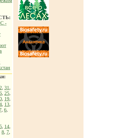
 режим
СТЬ:
С -
у
ают
в
х
хстан
ки:
2
,
31
,
6
,
25
,
0
,
19
,
4
,
13
,
7
,
6
,
5
,
14
,
,
8
,
7
,