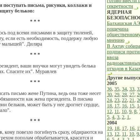
готово ввести
и поступать письма, рисунки, коллажи и
секретности
ащиту бельков:
ЯДЕРНАЯ
БЕЗОПАСНО
* * *
Балхашская АЭ
пощечина
сь под всеми письмами в защиту тюленей,
общественном
у, если есть необходимость, поддержу любую
мнению
у малышей". Диляра
В Актау собир
подписи проти
* * *
ввоза
радиоактивны
езидент, ваши внучки могут увидеть белька
отходов в Каза
ах. Спасите их". Муравлев
Другие выпус
* * *
2005
36
,
35
,
34
,
33
,
3
ать письмо жене Путина, ведь она тоже несет
30
,
29
,
28
,
27
,
2
бязанности как жена президента. В письма
24
,
23
,
22
,
21
,
2
ии бельков, может быть у нее дрогнет сердце,
18
,
17
,
16
,
15
,
1
ало".
12
,
11
,
10
,
9
,
8
,
5
,
4
,
3
,
2
,
1
,
* * *
2004
19
,
18
,
17
,
16
,
1
ов, кому повезло погибнуть сразу, обдираются на
13
,
12
,
11
,
10
,
9
 грехом пополам обрабатывается, красится и
6
,
5
,
4
,
3
,
2
,
1
,