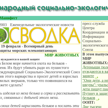
Манифест
пресс-служба
2003
Еженедельные экологические новости
Центра
Координации 
Информации
Социально-
экологического
19 февраля - Всемирный день
Союза
ащиты морских млекопитающих
В этом выпуск
МИР ЖИВОТНЫХ
МИР
 нуждаются в вашей защите
ЖИВОТНЫХ
а Белом море начнется охота на бельков -
Детеныши тюл
ня. Их будут убивать ради их пушистого
нуждаются в в
Международный Социально-Экологический Союз
защите
ив этого варварства и просит детей и взрослых
"Они дети, а н
 милых зверьков, только что появившихся на
шкуры": ураль
ожете сделать?
дети пишут пи
ь изделия из меха белька и серки и рассказывать
Путину в защи
х, связанных с добычей этого меха.
бельков
ООПТ:
своих детей нарисовать бельков и послать эти
Две тысячи