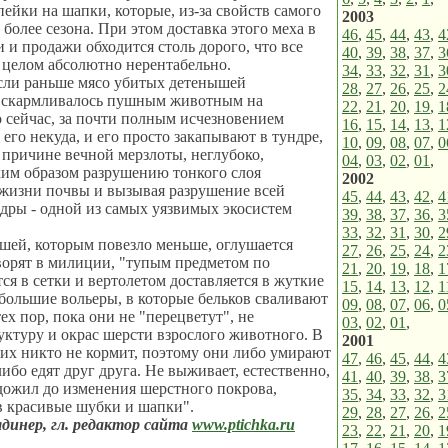
пейки на шапки, которые, из-за свойств самого
2003
 более сезона. При этом доставка этого меха в
46
,
45
,
44
,
43
,
4
и и продажи обходится столь дорого, что все
40
,
39
,
38
,
37
,
3
 целом абсолютно нерентабельно.
34
,
33
,
32
,
31
,
3
если раньше мясо убитых детенышей
28
,
27
,
26
,
25
,
2
и скармливалось пушным животным на
22
,
21
,
20
,
19
,
1
о сейчас, за почти полным исчезновением
16
,
15
,
14
,
13
,
1
 его некуда, и его просто закапывают в тундре,
10
,
09
,
08
,
07
,
0
 причине вечной мерзлоты, неглубоко,
04
,
03
,
02
,
01
,
ким образом разрушению тонкого слоя
2002
жизни почвы и вызывая разрушение всей
45
,
44
,
43
,
42
,
4
дры - одной из самых уязвимых экосистем
39
,
38
,
37
,
36
,
3
33
,
32
,
31
,
30
,
2
шей, которым повезло меньше, оглушается
27
,
26
,
25
,
24
,
2
оворят в милиции, "тупым предметом по
21
,
20
,
19
,
18
,
1
тся в сетки и вертолетом доставляется в жуткие
15
,
14
,
13
,
12
,
1
ебольшие вольеры, в которые бельков сваливают
09
,
08
,
07
,
06
,
0
ех пор, пока они не "перецветут", не
03
,
02
,
01
,
уктуру и окрас шерсти взрослого животного. В
2001
 их никто не кормит, поэтому они либо умирают
47
,
46
,
45
,
44
,
4
ибо едят друг друга. Не выживает, естественно,
41
,
40
,
39
,
38
,
3
о дожил до изменения шерстного покрова,
35
,
34
,
33
,
32
,
3
в красивые шубки и шапки".
29
,
28
,
27
,
26
,
2
динер, гл. редактор сайта
www.ptichka.ru
23
,
22
,
21
,
20
,
1