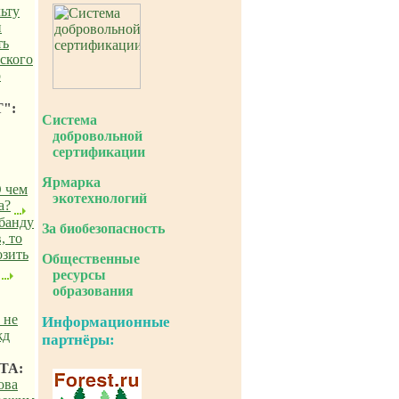
льту
и
ть
ского
о
":
Система
добровольной
сертификации
Ярмарка
О чем
экотехнологий
а?
абанду
За биобезопасность
, то
озить
Общественные
ресурсы
образования
 не
Информационные
жд
партнёры:
ТА:
ова