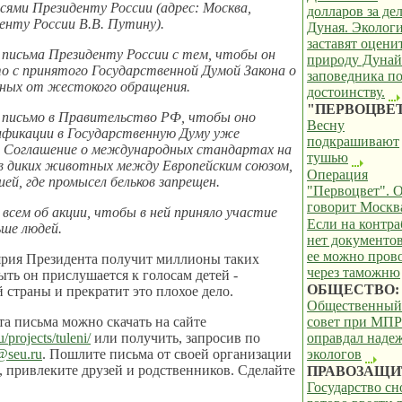
исями Президенту России (адрес: Москва,
долларов за де
енту России В.В. Путину).
Дуная. Эколог
заставят оцени
 письма Президенту России с тем, чтобы он
природу Дунай
то с принятого Государственной Думой Закона о
заповедника п
ых от жестокого обращения.
достоинству.
"ПЕРВОЦВЕТ
 письмо в Правительство РФ, чтобы оно
Весну
ификации в Государственную Думу уже
подкрашивают
м Соглашение о международных стандартах на
тушью
в диких животных между Европейским союзом,
Операция
ией, где промысел бельков запрещен.
"Первоцвет". 
говорит Москв
 всем об акции, чтобы в ней приняло участие
Если на контр
ше людей.
нет документов
ее можно пров
ярия Президента получит миллионы таких
через таможню
ыть он прислушается к голосам детей -
ОБЩЕСТВО:
 страны и прекратит это плохое дело.
Общественный
та письма можно скачать на сайте
совет при МПР
/projects/tuleni/
или получить, запросив по
оправдал наде
@seu.ru
. Пошлите письма от своей организации
экологов
о, привлеките друзей и родственников. Сделайте
ПРАВОЗАЩИ
Государство сн