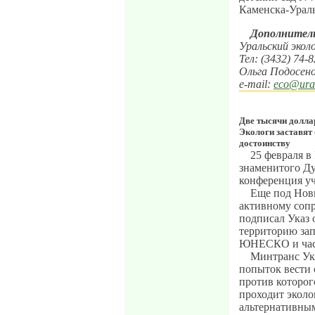
Каменска-Ураль
Дополнител
Уральский эколо
Тел: (3432) 74-8
Ольга Подосено
e-mail:
eco@ural
Две тысячи долла
Экологи заставят
достоинству
25 февраля в
знаменитого Ду
конференция уч
Еще под Новы
активному соп
подписал Указ 
территорию зап
ЮНЕСКО и част
Минтранс Укр
попыток вести 
против которог
проходит эколо
альтернативным