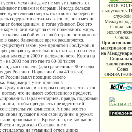
а густого меха они даже не могут плавать, их
ЭКОСВОД
забивают палками и баграми. Иногда бельков
выпускается П
ее мучительная смерть: их отвозят на берег, в
службой
дель содержат в сетчатых загонах, пока мех не
Международ
танет более ценным, и тогда убивают. Все это
Социально
не кормят, они живут за счет подкожного жира.
экологическ
эта кровавая бойня в нашей стране не только не
Союза.
но в самое ближайшее время расширяется.
При использо
 существует закон, уже принятый ГосДумой, в
материалов с
прещающая эту деятельность статья, но на него
на Междунар
ьциным еще в 2000 г. наложено вето. Квота на
Социальн
 - на 2003 год это где-то 60-80 тысяч
экологичес
ландского тюленя (для сравнения: в 90-е годы
Союз
ая для России и Норвегии была 40 тысяч).
ОБЯЗАТЕЛ
т России занял позицию своего
ка. Владимир Путин прислал в
ю Думу письмо, в котором говорится, что закон
, потому что не имеет собственного предмета
улирования. Парламентариев, правда, подобный
л, и они, чтобы преодолеть президентский
и согласительную комиссию. А пока все это
ики снова пускают в ход свои дубины и ружья:
льков продолжается. Кроме того, не так давно
 России подписало Соглашение о
 стандартах на гуманный отлов диких