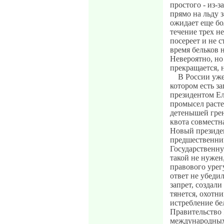
простого - из-з
прямо на льду 
ожидает еще бол
течение трех не
посереет и не с
время бельков 
Невероятно, но 
прекращается, 
В России уже
котором есть за
президентом Ел
промысел растет
детенышей грен
квота совместн
Новый президен
предшественни
Государственну
такой не нужен
правового урег
ответ не убеди
запрет, создал
тянется, охотн
истребление бе
Правительство
международных