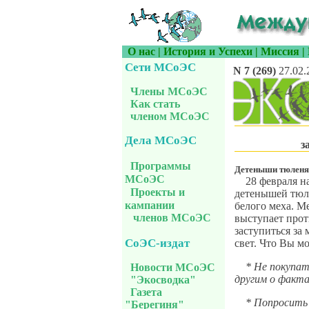
О нас
|
История и Успехи
|
Миссия
|
Сети МСоЭС
N 7 (269)
27.02.
Члены МСоЭС
Как стать
членом МСоЭС
Дела МСоЭС
з
Программы
Детеныши тюленя
МСоЭС
28 февраля н
Проекты и
детенышей тюле
кампании
белого меха. 
членов МСоЭС
выступает прот
заступиться за
СоЭС-издат
свет. Что Вы м
* Не покупат
Новости МСоЭС
другим о факта
"Экосводка"
Газета
* Попросить 
"Берегиня"