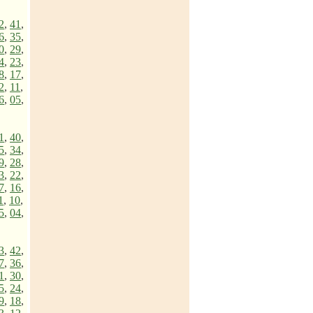
2
,
41
,
6
,
35
,
0
,
29
,
4
,
23
,
8
,
17
,
2
,
11
,
6
,
05
,
1
,
40
,
5
,
34
,
9
,
28
,
3
,
22
,
7
,
16
,
1
,
10
,
5
,
04
,
3
,
42
,
7
,
36
,
1
,
30
,
5
,
24
,
9
,
18
,