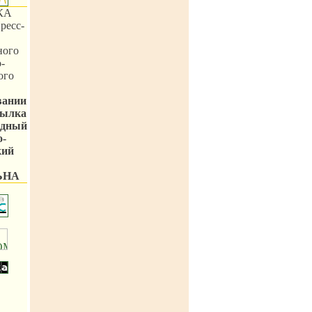
КА
ресс-
ного
-
ого
вании
сылка
одный
о-
кий
ЬНА