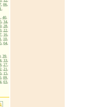
3
,
12
,
7
,
06
,
1
,
1
,
40
,
5
,
34
,
9
,
28
,
3
,
22
,
7
,
16
,
1
,
10
,
5
,
04
,
0
,
39
,
4
,
33
,
8
,
27
,
2
,
21
,
6
,
15
,
0
,
09
,
4
,
03
,