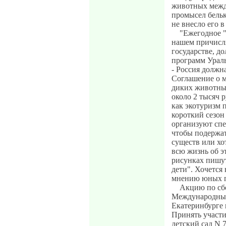
животных межд
промысел бельк
не внесло его 
"Ежегодное "
нашем причисл
государстве, д
программ Ураль
- Россия должн
Соглашение о 
диких животных
около 2 тысяч 
как экотуризм 
короткий сезон 
организуют спе
чтобы подержат
существ или хо
всю жизнь об э
рисунках пишут
дети". Хочется
мнению юных г
Акцию по сб
Международным
Екатеринбурге 
Принять участи
детский сад N 