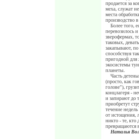
продается за ко
меха, служат не
места обработк
производство в
Более того, 
перевозилось 
зверофермах, т
таковых, девать
закапывают, по
способствуя та
пригодной для 
экосистемы тун
планеты.
Часть детены
(просто, как г
голове"), грузи
концлагеря - н
и запирают до т
приобретут стр
течение недель
от истощения, л
никто - те, кт
превращаются 
Наталья Вол