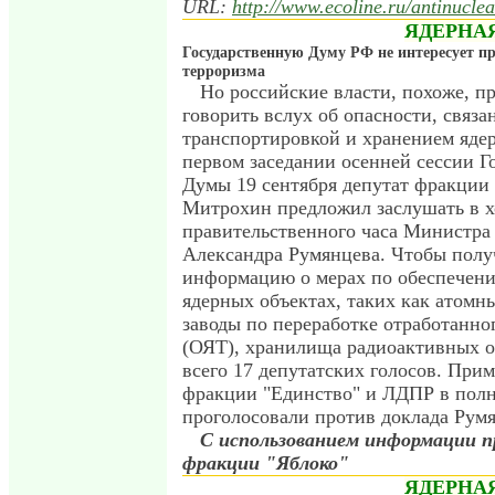
URL:
http://www.ecoline.ru/antinuclea
ЯДЕРНА
Государственную Думу РФ не интересует п
терроризма
Но российские власти, похоже, п
говорить вслух об опасности, связа
транспортировкой и хранением яде
первом заседании осенней сессии Г
Думы 19 сентября депутат фракции
Митрохин предложил заслушать в х
правительственного часа Министра
Александра Румянцева. Чтобы полу
информацию о мерах по обеспечени
ядерных объектах, таких как атомн
заводы по переработке отработанно
(ОЯТ), хранилища радиоактивных о
всего 17 депутатских голосов. Прим
фракции "Единство" и ЛДПР в полн
проголосовали против доклада Румя
С использованием информации п
фракции "Яблоко"
ЯДЕРНА