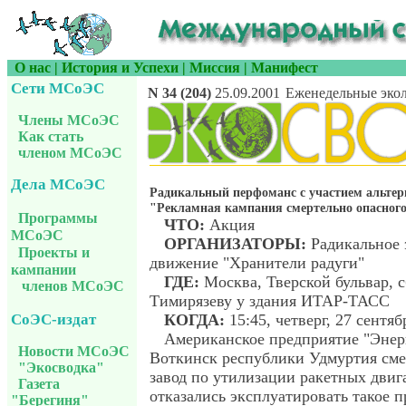
О нас
|
История и Успехи
|
Миссия
|
Манифест
Сети МСоЭС
N 34 (204)
25.09.2001
Еженедельные экол
Члены МСоЭС
Как стать
членом МСоЭС
Дела МСоЭС
Радикальный перфоманс c участием альте
"Рекламная кампания смертельно опасного
Программы
ЧТО:
Акция
МСоЭС
ОРГАНИЗАТОРЫ:
Радикальное 
Проекты и
движение "Хранители радуги"
кампании
ГДЕ:
Москва, Тверской бульвар, 
членов МСоЭС
Тимирязеву у здания ИТАР-ТАСС
СоЭС-издат
КОГДА:
15:45, четверг, 27 сентяб
Американское предприятие "Энерго
Новости МСоЭС
Воткинск республики Удмуртия см
"Экосводка"
завод по утилизации ракетных дви
Газета
отказались эксплуатировать такое 
"Берегиня"