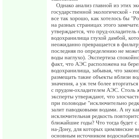
Однако анализ главной из этих эк
государственной экологической - го
все так хорошо, как хотелось бы "Р
на разных страницах этого замечат
утверждается, что пруд-охладитель 
водохранилища глухой дамбой, кото
неожиданно превращается в фильт
последняя по определению не может
воды наглухо). Экспертиза спокойно
факт, что АЭС расположена на бер
водохранилища, забывая, что закон
размещать такие объекты вблизи во
значения, а уж тем более вторгаться
с прудом-охладителем АЭС. Столь 
эксперты утверждают, что злосчаст
при половодье "исключительно ред
залит паводковыми водами. А ну ка
исключительная редкость повторитс
ближайшие годы? Что тогда будет с
на-Дону, для которых цимлянские в
основным источником водоснабжени