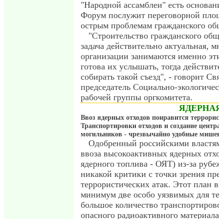
"Народной ассамблеи" есть основани
Форум послужит переговорной пло
острым проблемам гражданского об
"Строительство гражданского общ
задача действительно актуальная, 
организации занимаются именно эти
готова их услышать, тогда действит
собирать такой съезд", - говорит Св
председатель Социально-экологичес
рабочей группы оргкомитета.
ЯДЕРНА
Ввоз ядерных отходов понравится террори
Транспортировки отходов и создание цент
могильников - чрезвычайно удобные мишен
Одобренный российскими властям
ввоза высокоактивных ядерных отх
ядерного топлива - ОЯТ) из-за руб
никакой критики с точки зрения п
террористических атак. Этот план в
минимум две особо уязвимых для т
большое количество транспортиров
опасного радиоактивного материал