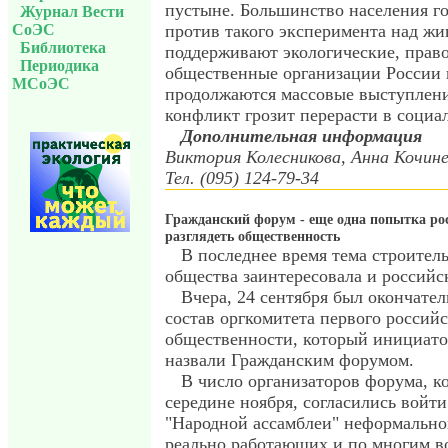
пустыне. Большинство населения го
Журнал Вести
СоЭС
против такого эксперимента над ж
Библиотека
поддерживают экологические, прав
Периодика
общественные организации России 
МСоЭС
продолжаются массовые выступлени
конфликт грозит перерасти в социа
Дополнительная информация
Виктория Колесникова, Анна Кочине
Тел. (095) 124-79-34
Гражданский форум - еще одна попытка ро
разглядеть общественность
В последнее время тема строител
общества заинтересовала и российс
Вчера, 24 сентября был окончате
состав оргкомитета первого российс
общественности, который инициато
назвали Гражданским форумом.
В число организаторов форума, к
середине ноября, согласились войт
"Народной ассамблеи" неформально
реально работающих и по многим в