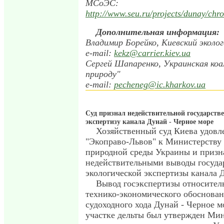
МСоЭС:
http://www.seu.ru/projects/dunay/chr
Дополнительная информация:
Владимир Борейко, Киевский эколо
e-mail:
kekz@carrier.kiev.ua
Сергей Шапаренко, Украинская коа
природу"
e-mail:
pecheneg@ic.kharkov.ua
Суд признал недействительной государств
экспертизу канала Дунай - Черное море
Хозяйственный суд Киева удовл
"Экоправо-Львов" к Министерств
природной среды Украины и призн
недействительными выводы госуда
экологической экспертизы канала Д
Вывод госэкспертизы относител
технико-экономического обоснован
судоходного хода Дунай - Черное м
участке дельты был утвержден Ми