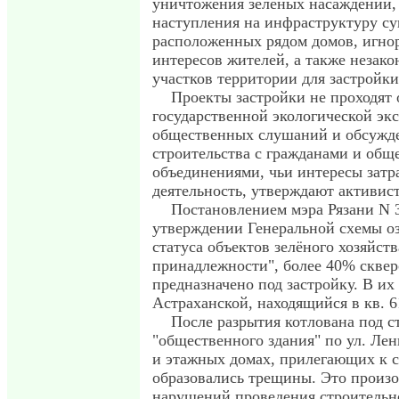
уничтожения зеленых насаждений, 
наступления на инфраструктуру 
расположенных рядом домов, игно
интересов жителей, а также незак
участков территории для застройки
Проекты застройки не проходят 
государственной экологической эк
общественных слушаний и обсужд
строительства с гражданами и об
объединениями, чьи интересы затра
деятельность, утверждают активис
Постановлением мэра Рязани N 
утверждении Генеральной схемы озе
статуса объектов зелёного хозяйств
принадлежности", более 40% сквер
предназначено под застройку. В их 
Астраханской, находящийся в кв. 6
После разрытия котлована под с
"общественного здания" по ул. Лен
и этажных домах, прилегающих к с
образовались трещины. Это произо
нарушений проведения строительн