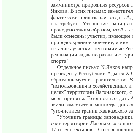
замминистра природных ресурсов 
Янкова. В этих письмах заместите
фактически приказывает отдать Ад
она требует: "Уточнение границ д
проведено таким образом, чтобы к
были отнесены участки, имеющие 
природоохранное значение, а вне 
остались участки, необходимые Ре
реализации задач по развитию тур
спорта".
Отдельное письмо К.Янков напр
президенту Республики Адыгея Х.С
обратившемуся в Правительство Р
"использования в хозяйственных и
целях" территории Лагонакского, с
меры приняты. Готовность отдать 
земли заместитель министра дипло
"уточнением границ Кавказского з
"Уточнить границы заповедника"
счет территории Лагонакского наг
17 тысяч гектаров. Это совершенн