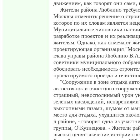
движением, как говорят они сами, 
Жители района Люблино требуют
Москвы отменить решение о строит
которое по их словам является нец
Муниципальные чиновники настаи
разработке проектов и их реализац
жителям. Однако, как отмечают жи
проектирующая организация "Моси
глава управы района Люблино В.А
советники муниципального собрани
обосновать необходимость строите
проектируемого проезда и очистно
"Сооружение в зоне отдыха авто
автостоянок и очистного сооружен
страшный, невосполнимый урон у
зеленых насаждений, испарениями 
выхлопными газами, шумом от маш
место для отдыха, ухудшится эколо
в районе, - говорит одна из участ
группы, О.Кузнецова. - Жители р
высоко ценят значение истории гос