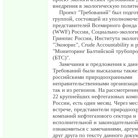
внедрения в экологическую полит
Проект "Требований" был подго
группой, состоящей из уполномоч
представителей Всемирного фонда
(WWF) России, Социально-экологи
Гринпис России, Института эколо
"Экоюрис", Crude Accountability и
"Мониторинг Балтийской трубопро
(БТС)".
Замечания и предложения к дан
Требований были высказаны также
российскими природоохранными
неправительственными организаци
так и из регионов. На рассмотрени
22 крупнейших нефтегазовых комп
России, есть один месяц. Через ме
встрече, представители природоох
компаний нефтегазового сектора и
исполнительной и законодательной
ознакомиться с замечаниями, аргу
друг друга по тексту данного доку