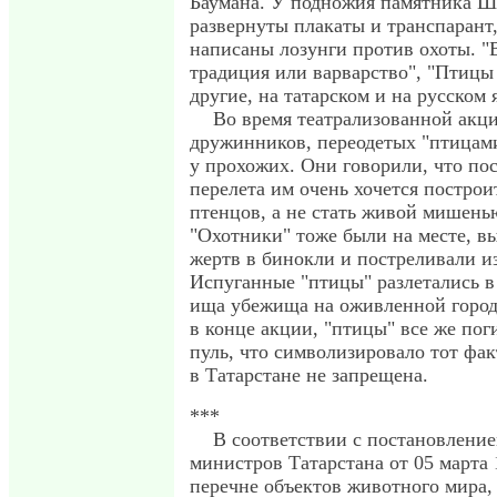
Баумана. У подножия памятника 
развернуты плакаты и транспарант
написаны лозунги против охоты. "В
традиция или варварство", "Птицы 
другие, на татарском и на русском 
Во время театрализованной акци
дружинников, переодетых "птицам
у прохожих. Они говорили, что по
перелета им очень хочется построи
птенцов, а не стать живой мишень
"Охотники" тоже были на месте, в
жертв в бинокли и постреливали из
Испуганные "птицы" разлетались в
ища убежища на оживленной город
в конце акции, "птицы" все же пог
пуль, что символизировало тот фак
в Татарстане не запрещена.
***
В соответствии с постановлени
министров Татарстана от 05 марта 
перечне объектов животного мира,