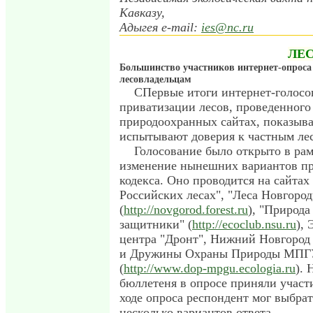
Кавказу,
Адыгея e-mail:
ies@nc.ru
ЛЕ
Большинство участников интернет-опроса
лесовладельцам
СПервые итоги интернет-голосо
приватизации лесов, проведенного
природоохранных сайтах, показыва
испытывают доверия к частным ле
Голосование было открыто в рам
изменение нынешних вариантов пр
кодекса. Оно проводится на сайтах 
Российских лесах", "Леса Новгоро
(
http://novgorod.forest.ru
), "Природ
защитники" (
http://ecoclub.nsu.ru
),
центра "Дронт", Нижний Новгород 
и Дружины Охраны Природы МПГУ
(
http://www.dop-mpgu.ecologia.ru
). 
бюллетеня в опросе приняли участи
ходе опроса респондент мог выбра
несколько вариантов ответа.