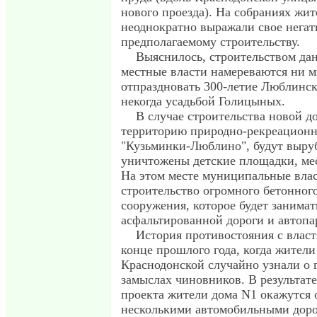
нового проезда). На собраниях жи
неоднократно выражали свое нега
предполагаемому строительству.
Выяснилось, строительством да
местные власти намереваются ни м
отпраздновать 300-летие Люблинск
некогда усадьбой Голицыных.
В случае строительства новой до
территорию природно-рекреационн
"Кузьминки-Люблино", будут выру
уничтожены детские площадки, мес
На этом месте муниципальные вла
строительство огромного бетонног
сооружения, которое будет занимат
асфальтированной дороги и автопа
История противостояния с власт
конце прошлого года, когда жители
Краснодонской случайно узнали о 
замыслах чиновников. В результат
проекта жители дома N1 окажутся
несколькими автомобильными дор