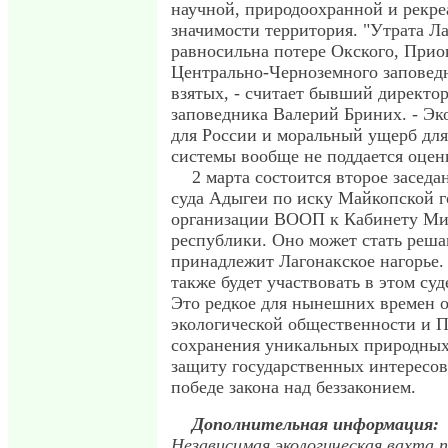
научной, природоохранной и рекр
значимости территория. "Утрата Ла
равносильна потере Окского, Прио
Центрально-Черноземного заповедн
взятых, - считает бывший директор
заповедника Валерий Бриних. - Эк
для России и моральный ущерб для
системы вообще не поддается оцен
2 марта состоится второе засед
суда Адыгеи по иску Майкопской г
организации ВООП к Кабинету Ми
республики. Оно может стать реш
принадлежит Лагонакское нагорье.
также будет участвовать в этом су
Это редкое для нынешних времен 
экологической общественности и П
сохранения уникальных природных
защиту государственных интересов
победе закона над беззаконием.
Дополнительная информация:
Независимая экологическая вахта 