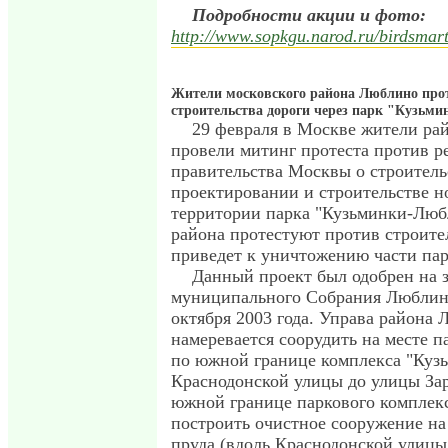
Подробности акции и фото:
http://www.sopkgu.narod.ru/birdsmar
Жители московского района Люблино про
строительства дороги через парк "Кузьм
29 февраля в Москве жители ра
провели митинг протеста против 
правительства Москвы о строитель
проектировании и строительстве н
территории парка "Кузьминки-Люб
района протестуют против строител
приведет к уничтожению части пар
Данный проект был одобрен на 
муниципального Собрания Люблин
октября 2003 года. Управа района
намеревается соорудить на месте п
по южной границе комплекса "Куз
Краснодонской улицы до улицы Зар
южной границе паркового комплекс
построить очистное сооружение на
пруда (вдоль Краснодонской улицы