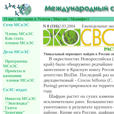
О нас
|
История и Успехи
|
Миссия
|
Манифест
Сети МСоЭС
N 8 (316)
2.03.2004
Еженедельные эко
Члены МСоЭС
Как стать
членом МСоЭС
РАС
Дела МСоЭС
Уникальный первоцвет найден в России спу
В окрестностях Новороссийска 
Программы
край) было обнаружено редчайшее 
МСоЭС
занесенное в Красную книгу Росси
Проекты и
агентство BioDat. Последний раз 
кампании
двухцветковый - Crocus biflorus (C. t
членов МСоЭС
Puring) регистрировался на террит
СоЭС-издат
году.
Шафран растет на сухих каменис
Новости МСоЭС
исключительно рано. Большинство
"Экосводка"
уничтожено в результате крупного 
Газета
районе. Кроме юга России, шафра
"Берегиня"