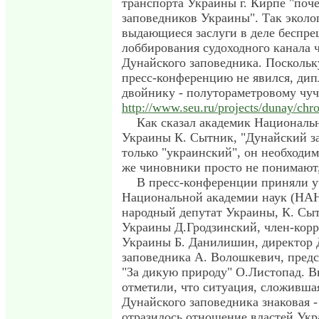
транспорта Украины г. Кирпе "поч
заповедников Украины". Так эколо
выдающиеся заслуги в деле беспре
лоббирования судоходного канала ч
Дунайского заповедника. Поскольк
пресс-конференцию не явился, дип
двойнику - полутораметровому чуч
http://www.seu.ru/projects/dunay/chr
Как сказал академик Националь
Украины К. Сытник, "Дунайский за
только "украинский", он необходи
же чиновники просто не понимают,
В пресс-конференции приняли у
Национальной академии наук (НА
народный депутат Украины, К. Сы
Украины Д.Гродзинский, член-кор
Украины Б. Данилишин, директор 
заповедника А. Волошкевич, пред
"За дикую природу" О.Листопад. 
отметили, что ситуация, сложивша
Дунайского заповедника знаковая - 
отразилось отношение властей Укр