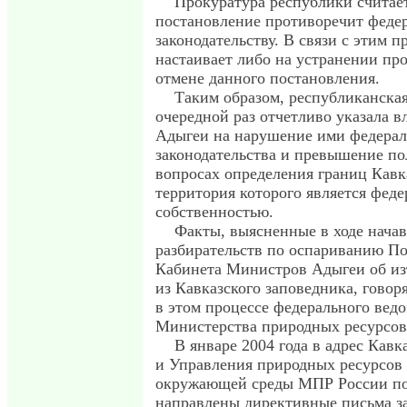
Прокуратура республики считает
постановление противоречит феде
законодательству. В связи с этим 
настаивает либо на устранении пр
отмене данного постановления.
Таким образом, республиканская
очередной раз отчетливо указала 
Адыгеи на нарушение ими федерал
законодательства и превышение п
вопросах определения границ Кавк
территория которого является фед
собственностью.
Факты, выясненные в ходе нача
разбирательств по оспариванию П
Кабинета Министров Адыгеи об из
из Кавказского заповедника, говор
в этом процессе федерального ведо
Министерства природных ресурсо
В январе 2004 года в адрес Кавк
и Управления природных ресурсов
окружающей среды МПР России по
направлены директивные письма з