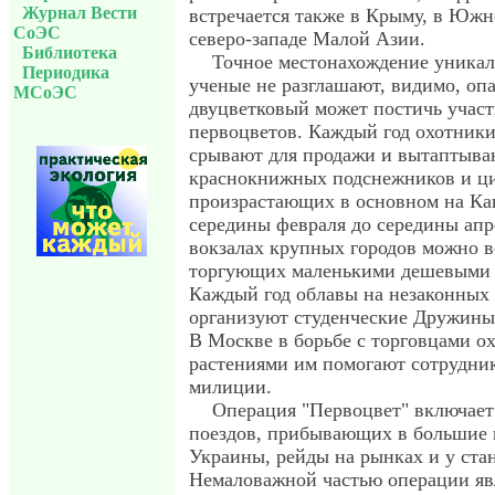
Журнал Вести
встречается также в Крыму, в Южн
СоЭС
северо-западе Малой Азии.
Библиотека
Точное местонахождение уникал
Периодика
ученые не разглашают, видимо, оп
МСоЭС
двуцветковый может постичь участ
первоцветов. Каждый год охотники
срывают для продажи и вытаптыва
краснокнижных подснежников и ц
произрастающих в основном на Кав
середины февраля до середины апр
вокзалах крупных городов можно в
торгующих маленькими дешевыми 
Каждый год облавы на незаконных
организуют студенческие Дружины
В Москве в борьбе с торговцами 
растениями им помогают сотрудни
милиции.
Операция "Первоцвет" включает
поездов, прибывающих в большие г
Украины, рейды на рынках и у ста
Немаловажной частью операции яв