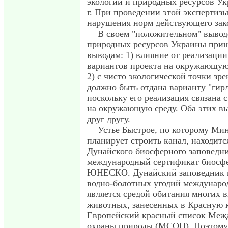
экологии и природных ресурсов У
г. При проведении этой эксперти
нарушения норм действующего зако
В своем "положительном" вывод
природных ресурсов Украины приш
выводам: 1) влияние от реализации
вариантов проекта на окружающую
2) с чисто экологической точки зр
должно быть отдана варианту "гир
поскольку его реализация связана
на окружающую среду. Оба этих в
друг другу.
Устье Быстрое, по которому Ми
планирует строить канал, находитс
Дунайского биосферного заповедн
международный сертификат биосфе
ЮНЕСКО. Дунайский заповедник в
водно-болотных угодий международ
является средой обитания многих 
животных, занесенных в Красную 
Европейский красный список Меж
охраны природы (МСОП). Поэтому 