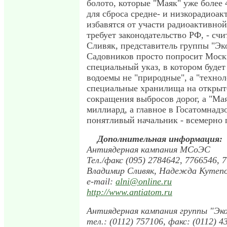
болото, которые "Маяк" уже более 
для сброса средне- и низкорадиоак
избавятся от участи радиоактивной 
требует законодательство РФ, - сч
Сливяк, представитель группы "Эко
Садовников просто попросит Моск
специальный указ, в котором будет 
водоемы не "природные", а "технол
специальные хранилища на открыт
сокращения выбросов дорог, а "Ма
миллиард, а главное в Госатомнадз
понятливый начальник - всемерно 
Дополнительная информация:
Антиядерная кампания МСоЭС
Тел./факс (095) 2784642, 7766546, 
Владимир Сливяк, Надежда Кутеп
e-mail:
alni@online.ru
http://www.antiatom.ru
Антиядерная кампания группы "Эк
тел.: (0112) 757106, факс: (0112) 4