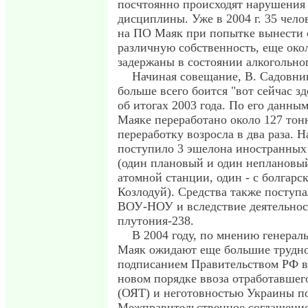
посчтоянно происходят нарушения
дисциплины. Уже в 2004 г. 35 чел
на ПО Маяк при попытке вынести 
различную собственность, еще око
задержаны в состоянии алкогольно
Начиная совещание, В. Садовник
больше всего боится "вот сейчас зд
об итогах 2003 года. По его данным
Маяке переработано около 127 тонн
переработку возросла в два раза. 
поступило 3 эшелона иностранных
(один плановый и один неплановы
атомной станции, один - с болгарс
Козлодуй). Средства также поступа
ВОУ-НОУ и вследствие деятельнос
плутония-238.
В 2004 году, по мнению генераль
Маяк ожидают еще большие труднос
подписанием Правительством РФ в 
новом порядке ввоза отработавшег
(ОЯТ) и неготовностью Украины п
Межправительственное соглашение