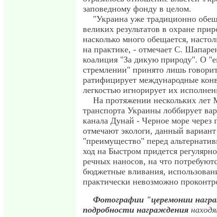
заповедному фонду в целом.
"Украина уже традиционно обещ
великих результатов в охране при
насколько много обещается, настол
на практике, - отмечает С. Шапаре
коалиция "За дикую природу". О "
стремлении" принято лишь говорит
ратифицирует международные конв
легкостью игнорирует их исполнен
На протяжении нескольких лет 
транспорта Украины лоббирует вар
канала Дунай - Черное море через 
отмечают экологи, данный вариант
"преимущество" перед альтернати
ход на Быстром придется регулярно
речных наносов, на что потребую
бюджетные вливания, использовани
практически невозможно проконтр
Фотографии "церемонии нагр
подробности награждения
находя