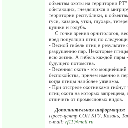
объектам охоты на территории РТ" 
обитающих, гнездящихся и мигри
территории республики, к объекта
гуси, казарка, утки, глухарь, тетер
кулики и голубь.
С точки зрения орнитологов, ве
вред популяции птиц по следующи
- Весной гибель птиц в результате 
разрушению пар. Некоторые птицы
всю жизнь. А гибель каждой пары -
будущего потомства.
- Весенняя охота - это мощнейший
беспокойства, причем именно в пе
когда птицы наиболее уязвимы.
- При отстреле охотниками гибнут 
птиц охота на которых запрещена,
отличить от промысловых видов.
Дополнительная информация:
Пресс-центр СОП КГУ, Казань, Т
e-mail:
rf11@mail.ru