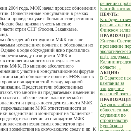
решению проб
ени 2004 года, МФК начал процесс обновления
Балтийского м
итик. Общественные консультации в рамках
НЕФТЬ:
 были проведены уже в большинстве регионов
Кто будет отвеч
Москве был призван учесть мнение
разливы нефти
 части стран СНГ (Россия, Закавказье,
Финском залив
ия).
ПРАВОЗАЩИ
ом обсуждений сотрудники МФК сделали
Жители Светло
ечаемым изменениям политик и обосновали их
проведение пе
 Однако в ходе обсуждений ясно проявились
экологического
тиворечия между позициями МФК и
референдума в
и в отношении многих из предлагаемых
Калининградс
итик МФК. По мнению абсолютного
области
ринявших участие в консультационном форуме
АКЦИЯ:
организаций обновление политик МФК идет в
В Саратове нач
 уровня стандартов этой международной
кампания за
ганизации. Представители общественных
запрещение
итают, что многие из предлагаемых изменений
весенней охот
тразятся на обеспечении экологической и
ПРАВОЗАЩИ
опасности и прозрачности деятельности МФК.
Амурская облас
, перекладывание МФК ответственности за
общественные
нки воздействия и мониторинг на "клиентов"
слушания по
в средств); исключение из стандартов МФК
строительству
 привлечения независимых экспертов при
Бурейского
нки воздействия на окружающую среду и др. К
гидроузла буду