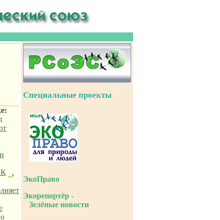
и
Специальные проекты
е:
:
ют
 и
ФК
ЭкоПраво
олняет
Экорепортёр -
Зелёные новости
е
по