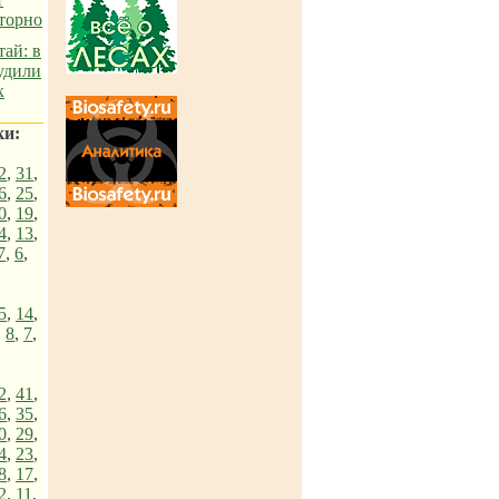
торно
ай: в
удили
х
ки:
2
,
31
,
6
,
25
,
0
,
19
,
4
,
13
,
7
,
6
,
5
,
14
,
,
8
,
7
,
2
,
41
,
6
,
35
,
0
,
29
,
4
,
23
,
8
,
17
,
2
,
11
,