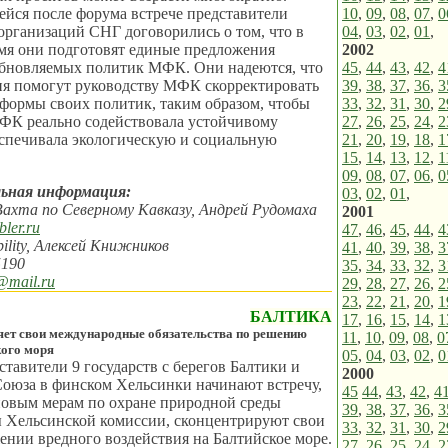
йся после форума встрече представители
10
,
09
,
08
,
07
,
0
рганизаций СНГ договорились о том, что в
04
,
03
,
02
,
01
,
мя они подготовят единые предложения
2002
обновляемых политик МФК. Они надеются, что
45
,
44
,
43
,
42
,
4
ия помогут руководству МФК скорректировать
39
,
38
,
37
,
36
,
3
формы своих политик, таким образом, чтобы
33
,
32
,
31
,
30
,
2
МФК реально содействовала устойчивому
27
,
26
,
25
,
24
,
2
спечивала экологическую и социальную
21
,
20
,
19
,
18
,
1
15
,
14
,
13
,
12
,
1
09
,
08
,
07
,
06
,
0
ьная информация:
03
,
02
,
01
,
Вахта по Северному Кавказу, Андрей Рудомаха
2001
ler.ru
47
,
46
,
45
,
44
,
4
ility, Алексей Книжников
41
,
40
,
39
,
38
,
3
5190
35
,
34
,
33
,
32
,
3
@mail.ru
29
,
28
,
27
,
26
,
2
23
,
22
,
21
,
20
,
1
БАЛТИКА
17
,
16
,
15
,
14
,
1
яет свои международные обязательства по решению
11
,
10
,
09
,
08
,
0
ого моря
05
,
04
,
03
,
02
,
0
ставители 9 государств с берегов Балтики и
2000
оюза в финском Хельсинки начинают встречу,
45
44
,
43
,
42
,
4
овым мерам по охране природной среды
39
,
38
,
37
,
36
,
3
ы Хельсинской комиссии, сконцентрируют свои
33
,
32
,
31
,
30
,
2
ении вредного воздействия на Балтийское море.
27
,
26
,
25
,
24
,
2