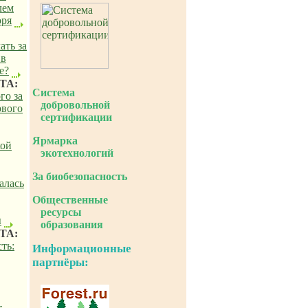
лем
оря
ать за
 в
е?
ТА:
Система
го за
добровольной
рвого
сертификации
Ярмарка
кой
экотехнологий
За биобезопасность
алась
Общественные
ресурсы
ы
образования
ТА:
ть:
Информационные
партнёры:
т