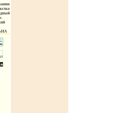
вании
сылка
одный
о-
кий
ЬНА