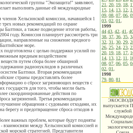
кологической группы "Экозащита!" заявляют,
21
,
20
,
19
,
18
,
1
желает выполнять данные ей международные
15
,
14
,
13
,
12
,
1
09
,
08
,
07
,
06
,
0
 членов Хельсинской комиссии, начавшейся 1
03
,
02
,
01
,
е трех новых рекомендаций по охране
1999
ы Балтики, а также подведение итогов работы,
44
43
,
42
,
41
,
4
2004 году. Комиссия планирует рассмотреть три
38
,
37
,
36
,
35
,
3
дации, направленные на снижение вредного
32
,
31
,
30
,
29
,
2
 Балтийское море.
26
,
25
,
24
,
23
,
2
х подготовлена с целью поддержки усилий по
20
,
19
,
18
,
17
,
1
озможным вредным воздействием
14
,
13
,
12
,
11
,
1
 веществ путем сбора более обширной
08
,
07
,
06
,
05
,
0
содержании радионуклидов в различных
02
,
01
,
осистем Балтики. Вторая рекомендация
1998
ийские страны предоставлять более
79
,
80
,
81
нформацию о сбросе загрязняющих веществ с
их государств для того, чтобы могли быть
олее скоординированные действия по
роса загрязнений. Третья рекомендация
ЭКОСВОД
улучшение обращения с судовыми отходами, их
выпускается П
на берегу и предотвращение сброса отходов в
службой
Международ
олее важных проблем, которые будут подняты
Социально
е - взаимосвязи между Хельсинской комиссией и
экологическ
кой морской стратегией. Представители
Союза.