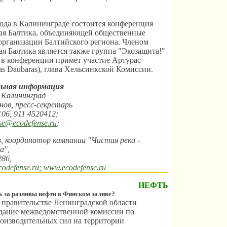
года в Калининграде состоится конференция
ая Балтика, объединяющей общественные
организации Балтийского региона. Членом
я Балтика является также группа "Экозащита!"
 в конференции примет участие Артурас
as Daubaras), глава Хельсинкской Комиссии.
ьная информация
 Калининград
нов, пресс-секретарь
106, 911 4520412;
se@ecodefense.ru
;
 координатор кампании "Чистая река -
а",
286,
odefense.ru
;
www.ecodefense.ru
НЕФТЬ
ь за разливы нефти в Финском заливе?
 правительстве Ленинградской области
едание межведомственной комиссии по
оизводительных сил на территории