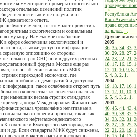
 многие комментарии и примеры относительно
проведены пов
рактера отдельных изменений политик
Республика Алт
общественности так и не получили от
Кош-Агаче обс
К адекватного ответа.
права коренны
рс не будет изменен, то это может привести к
народов
лагоприятным экологическим и социальным
о всему миру. Намечаемое ослабление
Другие выпус
 в сфере обеспечения экологической и
2005
опасности, а также доступа к информации
36
,
35
,
34
,
33
,
3
а серьезную оппозицию со стороны
30
,
29
,
28
,
27
,
2
 не только стран СНГ, но и в других регионах.
24
,
23
,
22
,
21
,
2
нсультационный форум в Москве еще раз
18
,
17
,
16
,
15
,
1
овал, что ослабление стандартов МФК
12
,
11
,
10
,
9
,
8
,
 странах переходной экономики, где
5
,
4
,
3
,
2
,
1
,
ьезные проблемы с демократией и доступом
2004
 к информации, такое ослабление откроет путь
19
,
18
,
17
,
16
,
1
 большого количества экологически опасных
13
,
12
,
11
,
10
,
9
 при нынешних весьма строгих стандартах
6
,
5
,
4
,
3
,
2
,
1
,
е примеры, когда Международная Финансовая
2003
офинансировала чрезвычайно негативные в
46
,
45
,
44
,
43
,
4
и социальном отношении проекты, такие как
40
,
39
,
38
,
37
,
3
ачаганакского нефтегазоконденсатного
34
,
33
,
32
,
31
,
3
в Казахстане и Кумторского месторождения
28
,
27
,
26
,
25
,
2
зии и др. Если стандарты МФК будут снижены,
22
,
21
,
20
,
19
,
1
их проектов может возрасти многократно.
16
,
15
,
14
,
13
,
1