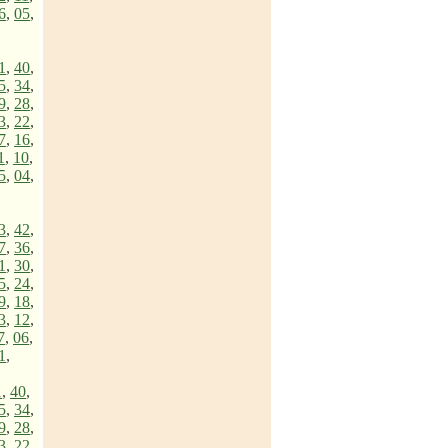
6
,
05
,
1
,
40
,
5
,
34
,
9
,
28
,
3
,
22
,
7
,
16
,
1
,
10
,
5
,
04
,
3
,
42
,
7
,
36
,
1
,
30
,
5
,
24
,
9
,
18
,
3
,
12
,
7
,
06
,
1
,
1
,
40
,
5
,
34
,
9
,
28
,
3
,
22
,