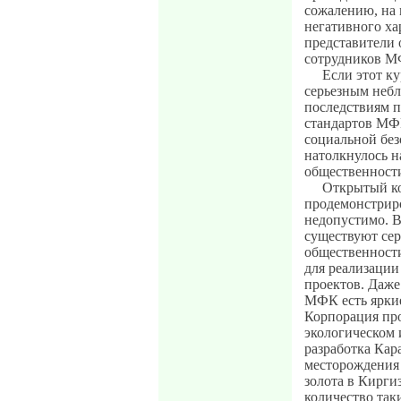
сожалению, на
негативного ха
представители 
сотрудников МФ
Если этот ку
серьезным неб
последствиям п
стандартов МФК
социальной без
натолкнулось н
общественности
Открытый ко
продемонстрир
недопустимо. В
существуют сер
общественности
для реализации
проектов. Даже
МФК есть ярки
Корпорация пр
экологическом 
разработка Кар
месторождения 
золота в Кирги
количество так