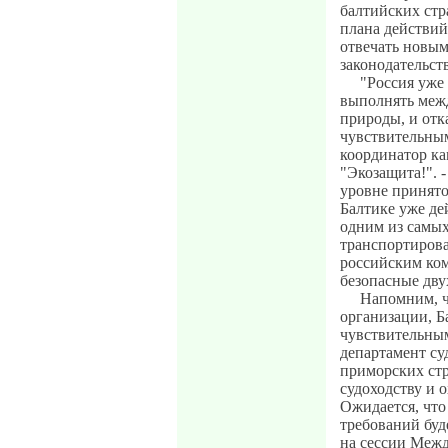
балтийских стр
плана действий
отвечать новы
законодательст
"Россия уже
выполнять меж
природы, и отк
чувствительным
координатор ка
"Экозащита!". 
уровне принято
Балтике уже де
одним из самых
транспортирова
российским ком
безопасные дву
Напомним, ч
организации, Б
чувствительны
департамент су
приморских ст
судоходству и 
Ожидается, что
требований буде
на сессии Межд