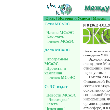
О нас
|
История и Успехи
|
Миссия
|
Сети МСоЭС
N 8 (361)
4.03.2
Члены МСоЭС
Как стать
членом МСоЭС
Дела МСоЭС
Экологи считают 
стандартов МФК
Программы
Экологическ
стандартов Ме
МСоЭС
отношении экол
Проекты и
недопустимо.
кампании
1 марта 2005
членов МСоЭС
Финансовой Ко
состоялся отк
СоЭС-издат
обновлению по
социальной без
Новости МСоЭС
информации. Ф
"Экосводка"
организационн
Газета
атмосфере, и в
"Берегиня"