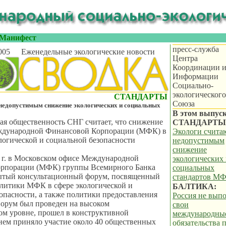
Манифест
пресс-служба
005
Еженедельные экологические новости
Центра
Координации 
Информации
Социально-
экологического
СТАНДАРТЫ
Союза
недопустимым снижение экологических и социальных
В этом выпуск
ая общественность СНГ считает, что снижение
СТАНДАРТЫ
ждународной Финансовой Корпорации (МФК) в
Экологи счита
огической и социальной безопасности
недопустимым
снижение
 г. в Московском офисе Международной
экологических
рпорации (МФК) группы Всемирного Банка
социальных
рытый консультационный форум, посвященный
стандартов М
литики МФК в сфере экологической и
БАЛТИКА:
опасности, а также политики предоставления
Россия не вып
орум был проведен на высоком
свои
ом уровне, прошел в конструктивной
международны
 нем приняло участие около 40 общественных
обязательства 