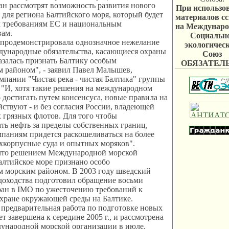
ан рассмотрят возможность развития нового
При использо
 для региона Балтийского моря, который будет
материалов с
м требованиям ЕС и национальным
на Междунар
вам.
Социальн
 продемонстрировала однозначное нежелание
экологичес
дународные обязательства, касающиеся охраны
Союз
азалась признать Балтику особым
ОБЯЗАТЕЛ
 районом", - заявил Павел Малышев,
мпании "Чистая река - чистая Балтика" группы
- "И, хотя такие решения на международном
 достигать путем консенсуса, новые правила на
йствуют - и без согласия России, владеющей
 грязных флотов. Для того чтобы
ть нефть за пределы собственных границ,
паниям придется раскошеливаться на более
хкорпусные суда и опытных моряков".
то решением Международной морской
алтийское море признано особо
м морским районом. В 2003 году шведский
доходства подготовил обращение восьми
ран в IMO по ужесточению требований к
охране окружающей среды на Балтике.
 предварительная работа по подготовке новых
т завершена к середине 2005 г., и рассмотрена
ународной морской организации в июле.