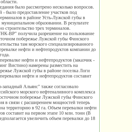
области.
едания было рассмотрено несколько вопросов.
 - было предоставление участков под
терминалов в районе Усть-Лужской губы в
 муниципальном образовании. В результате
но строительство трех терминалов.
НК-ВР" получила разрешение на пользование
осточном побережье Лужской губы Финского
оительства там морского специализированного
еревалке нефти и нефтепродуктов компании до
года.
перевалке нефти и нефтепродуктов (заказчик -
нг Вистино) намерены разместить на
режье Лужской губы в районе поселка Логи
 перевалки нефти и нефтепродуктов составит
-западный Альянс" также согласовало
сийского морского нефтеналивного комплекса
восточном побережье Лужской губы Финского
ия в связи с расширением мощностей теперь
 на территорию в 92 га. Объем перевалки нефти
ов составит на первом этапе 10 млн. тонн (В
едполагается увеличить объем перевалки до 18