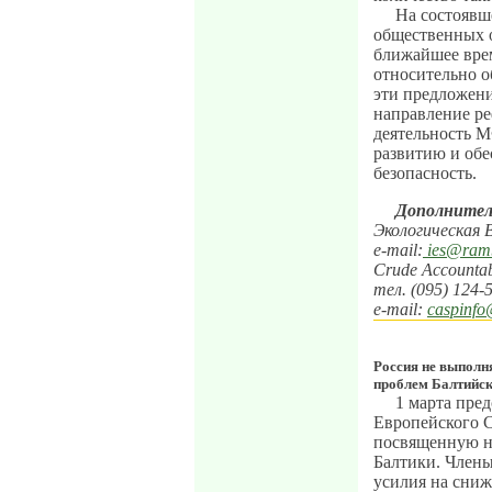
На состоявше
общественных о
ближайшее вре
относительно 
эти предложен
направление ре
деятельность 
развитию и обе
безопасность.
Дополнител
Экологическая 
e-mail:
ies@ramb
Crude Accountab
тел. (095) 124-
e-mail:
caspinfo
Россия не выполн
проблем Балтийск
1 марта пред
Европейского С
посвященную н
Балтики. Член
усилия на сниж