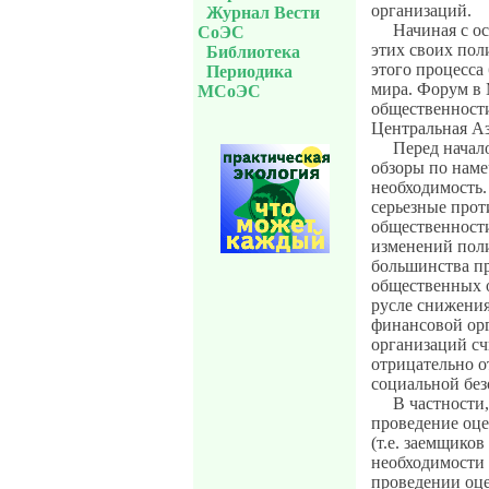
организаций.
Журнал Вести
Начиная с ос
СоЭС
этих своих пол
Библиотека
этого процесса
Периодика
мира. Форум в 
МСоЭС
общественности
Центральная Аз
Перед начал
обзоры по нам
необходимость.
серьезные про
общественност
изменений пол
большинства п
общественных 
русле снижения
финансовой ор
организаций сч
отрицательно о
социальной без
В частности
проведение оце
(т.е. заемщико
необходимости
проведении оце