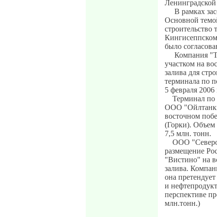
Ленинградской 
В рамках зас
Основной темой
строительство 
Кингисеппском
было согласова
Компания "Т
участком на в
залива для стр
терминала по п
5 февраля 2006 
Терминал по 
ООО "Ойлтанки
восточном побе
(Горки). Объем
7,5 млн. тонн.
ООО "Северо
размещение Рос
"Вистино" на 
залива. Компан
она претендует
и нефтепродукт
перспективе пр
млн.тонн.)