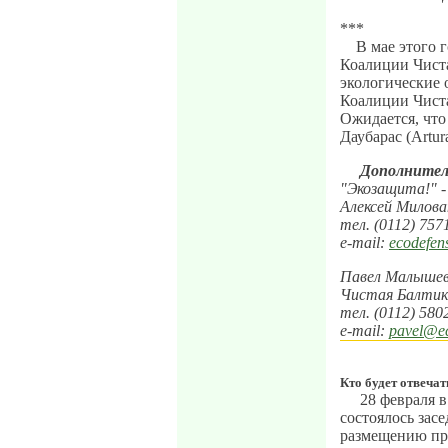
***
В мае этого 
Коалиции Чист
экологические 
Коалиции Чиста
Ожидается, что
Даубарас (Artur
Дополнител
"Экозащита!" -
Алексей Милова
тел. (0112) 757
e-mail:
ecodefen
Павел Малышев,
Чистая Балтик
тел. (0112) 580
e-mail:
pavel@ec
Кто будет отвечат
28 февраля в
состоялось зас
размещению пр