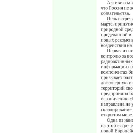
Активисты э
что Россия не 
обязательства.
Цель встречи
марта, приняти
природной сред
проделанной в 
новых рекомен
воздействия на
Первая из ни
контролю за в
радиоактивных
информации о 
компонентах би
призывает балт
достоверную и
территорий сво
предприняты б
ограничению сб
направлена на 
складирование 
открытом море.
Одна из наиб
на этой встреч
новой Европейс