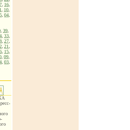
7
,
16
,
1
,
10
,
5
,
04
,
0
,
39
,
4
,
33
,
8
,
27
,
2
,
21
,
6
,
15
,
0
,
09
,
4
,
03
,
КА
ресс-
ного
-
ого