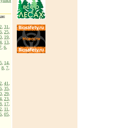
нушки
ки:
2
,
31
,
6
,
25
,
0
,
19
,
4
,
13
,
7
,
6
,
5
,
14
,
,
8
,
7
,
2
,
41
,
6
,
35
,
0
,
29
,
4
,
23
,
8
,
17
,
2
,
11
,
6
,
05
,