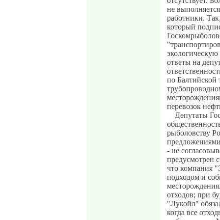
отсутствует. Б
не выполняется
работники. Так
который подпис
Госкомрыболовс
"транспортиров
экологическую 
ответы на депу
ответственност
по Балтийской 
трубопроводно
месторождениям
перевозок нефт
Депутаты Го
общественность
рыболовству Р
предложениями
- не согласовы
предусмотрен с
что компания "
подходом и соб
месторождениях
отходов; при б
"Лукойл" обяза
когда все отход