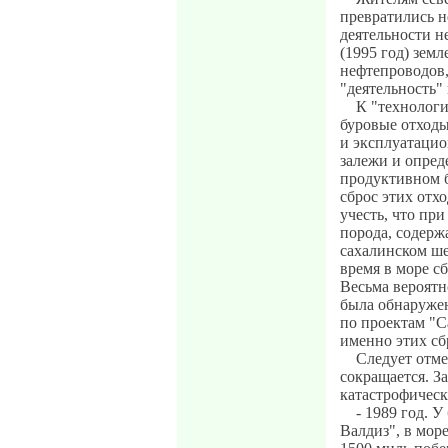
превратились н
деятельности н
(1995 год) зем
нефтепроводов,
"деятельность" 
К "технологи
буровые отходы
и эксплуатацио
залежи и опред
продуктивном б
сброс этих отхо
учесть, что пр
порода, содерж
сахалинском ше
время в море с
Весьма вероятн
была обнаруже
по проектам "С
именно этих сб
Следует отме
сокращается. З
катастрофическ
- 1989 год. 
Валдиз", в мор