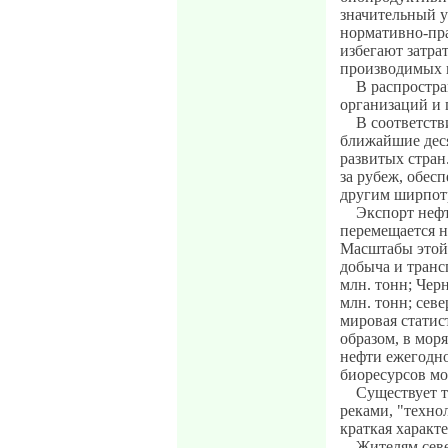
значительный у
нормативно-пр
избегают затра
производимых 
В распростр
организаций и 
В соответств
ближайшие дес
развитых стран
за рубеж, обес
другим ширпот
Экспорт нефт
перемещается н
Масштабы этой 
добыча и транс
млн. тонн; Черн
млн. тонн; севе
мировая статис
образом, в моря
нефти ежегодно
биоресурсов м
Существует т
реками, "техно
краткая характ
Жителям севе