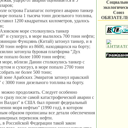
режья, ущерб от аварии оценивается в 5
Социальн
ларов;
экологичес
Возле острова Галапагос потерпел аварию танкер
Союз
море попала 1 тысяча тонн дизельного топлива,
ОБЯЗАТЕЛ
оставил 1200 квадратных километров, удалось
н;
В Азовском море столкнулись танкер
8" и сухогруз, в море вылилось 700 тонн нефти;
овинции Фунцзянь (Китай) затонул танкер, и в
00 тонн нефти из 8600, находящихся на борту;
азилии затонула буровая платформа "Дух
ре попало более 1000 тонн нефти;
 море, вблизи Дании столкнулись танкер с
зутом и сухогруз, в море попало 2700 тонн
собрать не более 500 тонн;
й зоне Арабских Эмиратов затонул иракский
 с 3000 тонн дизельного топлива на борту.
 можно продолжить. Следует особенно
то сразу после самой катастрофической аварии с
он Валдиз" в США был принят федеральный
знении моря нефтью" (1990 год), в котором
ным образом прописаны все детали обеспечения
анкерных перевозок нефти.
 в Российской Федерации такой закон