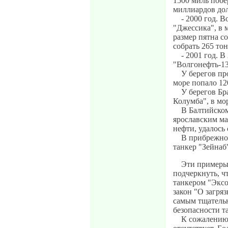
1500 миль побе
миллиардов дол
- 2000 год. 
"Джессика", в 
размер пятна с
собрать 265 тон
- 2001 год. 
"Волгонефть-13
У берегов пр
море попало 12
У берегов Бр
Колумба", в мо
В Балтийском
ярославским ма
нефти, удалось 
В прибрежно
танкер "Зейнаб"
Эти примеры
подчеркнуть, ч
танкером "Экс
закон "О загря
самым тщатель
безопасности т
К сожалению,