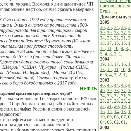
Рябушки и чер
, то ли украли. Возможно ли аналогичное ЧП,
против "ножек
ет заполнена нефтью, сейчас сказать наверняка
Буша"
.
Другие выпус
 был создан в 1992 году правительствами
2005
тана и Омана с целью строительства 1500-
36
,
35
,
34
,
33
,
3
 трубопровода для транспортировки сырой
30
,
29
,
28
,
27
,
2
изского месторождения в Казахстане до
24
,
23
,
22
,
21
,
2
российском побережье Черного моря (Южная
18
,
17
,
16
,
15
,
1
воначальная пропускная способность
12
,
11
,
10
,
9
,
8
,
оставит 28 млн. тонн нефти в год, позднее ее
5
,
4
,
3
,
2
,
1
,
вести до 67 млн (то есть более 200 тысяч
2004
 Кроме государств-основателей совладельцами
19
,
18
,
17
,
16
,
1
 "Шеврон" (США), "Лукарко" (Россия-США),
13
,
12
,
11
,
10
,
9
л" (Россия-Нидерланды), "Мобил" (США),
6
,
5
,
4
,
3
,
2
,
1
,
Великобритания). Согласно проекту, Россия
2003
 свою долю дохода только с 2017 года.
46
,
45
,
44
,
43
,
4
НЕФТЬ
40
,
39
,
38
,
37
,
3
сырьевой придаток среди мертвых морей?
34
,
33
,
32
,
31
,
3
01 года на коллегии Госкомрыболовства РФ был
28
,
27
,
26
,
25
,
2
прос "О проблемах защиты рыбохозяйственных
22
,
21
,
20
,
19
,
1
орских шельфах России в связи с экспансией
16
,
15
,
14
,
13
,
1
азработок".
10
,
09
,
08
,
07
,
0
ретей нефтегазовых месторождений на
04
,
03
,
02
,
01
,
сии находятся в зоне повышенной
2002
ости, рыбному промыслу может быть причинен