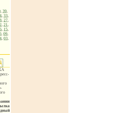
0
,
39
,
4
,
33
,
8
,
27
,
2
,
21
,
6
,
15
,
0
,
09
,
4
,
03
,
КА
ресс-
ного
-
ого
вании
сылка
одный