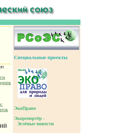
и
Специальные проекты
е:
оги
здник
и:
ЭкоПраво
аток
Экорепортёр -
Зелёные новости
ИЙ