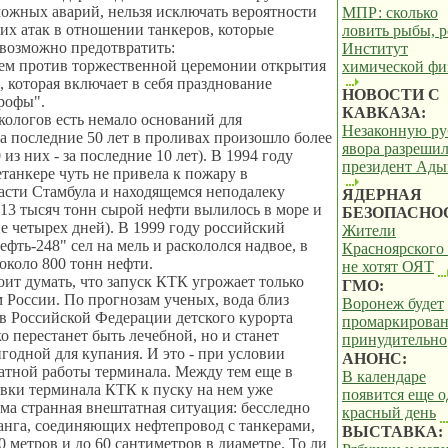
ожных аварий, нельзя исключать вероятности
МПР: сколько
их атак в отношении танкеров, которые
ловить рыбы, 
возможно предотвратить:
Институт
ем против торжественной церемонии открытия
химической фи
 которая включает в себя празднование
НОВОСТИ С
рофы".
КАВКАЗА:
кологов есть немало оснований для
Незаконную ру
За последние 50 лет в проливах произошло более
явора разреши
 из них - за последние 10 лет). В 1994 году
президент Ады
етанкере чуть не привела к пожару в
асти Стамбула и находящемся неподалеку
ЯДЕРНАЯ
13 тысяч тонн сырой нефти вылилось в море и
БЕЗОПАСНО
ие четырех дней). В 1999 году российский
Жители
фть-248" сел на мель и раскололся надвое, в
Красноярского 
около 800 тонн нефти.
не хотят ОЯТ
оит думать, что запуск КТК угрожает только
ГМО:
России. По прогнозам ученых, вода близ
Воронеж будет
в Российской Федерации детского курорта
промаркирова
о перестанет быть лечебной, но и станет
принудительно
годной для купания. И это - при условии
АНОНС:
тной работы терминала. Между тем еще в
В календаре
вки терминала КТК к пуску на нем уже
появится еще 
ма странная внештатная ситуация: бесследно
красный день
анга, соединяющих нефтепровод с танкерами,
ВЫСТАВКА:
0 метров и до 60 сантиметров в диаметре. То ли