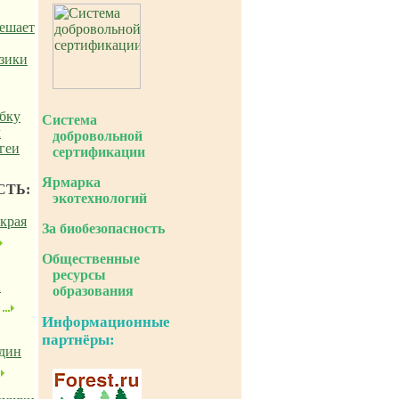
решает
зики
бку
Система
л
добровольной
геи
сертификации
Ярмарка
СТЬ:
экотехнологий
края
За биобезопасность
Общественные
ресурсы
н
образования
Информационные
партнёры:
один