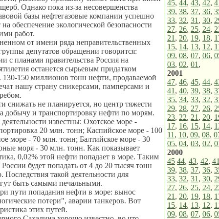
45
,
44
,
43
,
42
,
4
щерб. Однако пока из-за несовершенства
39
,
38
,
37
,
36
,
3
авовой базы нефтегазовые компании успешно
33
,
32
,
31
,
30
,
2
т на обеспечение экологической безопасности
27
,
26
,
25
,
24
,
2
ими работ.
21
,
20
,
19
,
18
,
1
аненном от имени ряда неправительственных
15
,
14
,
13
,
12
,
1
группы депутатов обращении говорится:
09
,
08
,
07
,
06
,
0
ии с планами правительства Россия на
03
,
02
,
01
,
ятилетия останется сырьевым придатком
2001
. 130-150 миллионов тонн нефти, продаваемой
47
,
46
,
45
,
44
,
4
печат нашу страну сникерсами, памперсами и
41
,
40
,
39
,
38
,
3
ребом.
35
,
34
,
33
,
32
,
3
и снижать не планируется, но центр тяжести
29
,
28
,
27
,
26
,
2
а добычу и транспортировку нефти по морям.
23
,
22
,
21
,
20
,
1
деятельности известны: Охотское море -
17
,
16
,
15
,
14
,
1
портировка 20 млн. тонн; Каспийское море - 100
11
,
10
,
09
,
08
,
0
ое море - 70 млн. тонн; Балтийское море - 30
05
,
04
,
03
,
02
,
0
рные моря - 30 млн. тонн. Как показывает
2000
тика, 0,02% этой нефти попадает в море. Таким
45
44
,
43
,
42
,
4
 России будет попадать от 4 до 20 тысяч тонн
39
,
38
,
37
,
36
,
3
. Последствия такой деятельности для
33
,
32
,
31
,
30
,
2
огут быть самыми печальными.
27
,
26
,
25
,
24
,
2
ри пути попадания нефти в море: вынос
21
,
20
,
19
,
18
,
1
логические потери", аварии танкеров. Вот
15
,
14
,
13
,
12
,
1
еристика этих путей.
09
,
08
,
07
,
06
,
0
рного Сахалина хорошо известно, во что