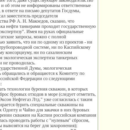
олее того, даже существующее законодательство
 и об этом не информированы ответственные
, в ответе на письмо депутатов Госдумы,
ал заместитель председателя
тва РФ А. Н. Макоедов, сказано, что
ка нефти танкерами проходит государственную
экспертизу". Имея на руках официальные
татские запросы, можно с полной
ью заявить, что ни по одному из проектов - ни
трубопроводной системе, ни по Каспийскому
му консорциуму, ни по сахалинским
 экологическая экспертиза танкерных
и не проводилась.
сударственной Думы, экологическая
 обращались и обращаются к Комитету по
оссийской Федерации со следующими
:
вать технологии бурения скважин, в которых
брос буровых отходов в море (следует отметить,
Эксон Нефтегаз Лтд." уже согласилась с таким
ирается бурить специальные скважины на
 Одопту и Чайво для закачки в них буровых
урении скважин на Каспии российская компания
лась проводить работы с "нулевым" сбросом,
ы вывозятся на берег для захоронения);