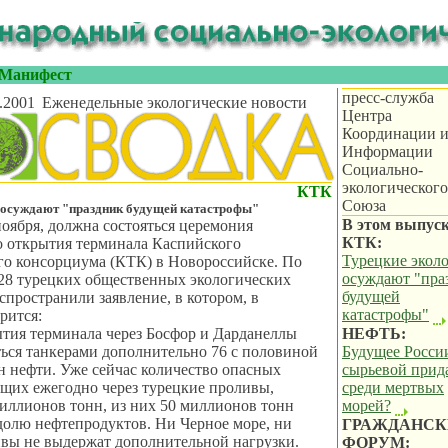
Манифест
пресс-служба
.2001
Еженедельные экологические новости
Центра
Координации 
Информации
Социально-
экологического
КТК
Союза
 осуждают "праздник будущей катастрофы"
В этом выпуск
ноября, должна состояться церемония
КТК:
о открытия терминала Каспийского
Турецкие экол
го консорциума (КТК) в Новороссийске. По
осуждают "пра
28 турецких общественных экологических
будущей
спространили заявление, в котором, в
катастрофы"
рится:
тия терминала через Босфор и Дарданеллы
НЕФТЬ:
ться танкерами дополнительно 76 с половиной
Будущее Росси
 нефти. Уже сейчас количество опасных
сырьевой прид
ящих ежегодно через турецкие проливы,
среди мертвых
миллионов тонн, из них 50 миллионов тонн
морей?
долю нефтепродуктов. Ни Черное море, ни
ГРАЖДАНСК
вы не выдержат дополнительной нагрузки.
ФОРУМ: