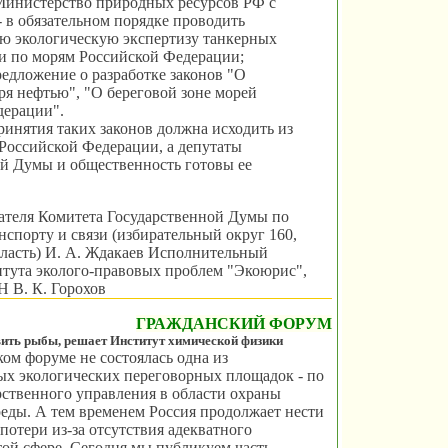
 Министерство природных ресурсов РФ с
 в обязательном порядке проводить
ю экологическую экспертизу танкерных
и по морям Российской Федерации;
редложение о разработке законов "О
ря нефтью", "О береговой зоне морей
дерации".
ринятия таких законов должна исходить из
Российской Федерации, а депутаты
й Думы и общественность готовы ее
ателя Комитета Государственной Думы по
анспорту и связи (избирательный округ 160,
ласть) И. А. Ждакаев Исполнительный
тута эколого-правовых проблем "Экоюрис",
Н В. К. Горохов
ГРАЖДАНСКИЙ ФОРУМ
ить рыбы, решает Институт химической физики
ом форуме не состоялась одна из
х экологических переговорных площадок - по
рственного управления в области охраны
ды. А тем временем Россия продолжает нести
потери из-за отсутствия адекватного
той сфере. Сегодня мы публикуем часть