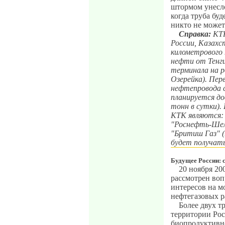
штормом унесло
когда труба буд
никто не может
Справка:
КТК
России, Казахс
километрового
нефти от Тенг
терминала на 
Озерейка). Пер
нефтепровода с
планируется до
тонн в сутки).
КТК являются:
"Роснефть-Шел
"Бритиш Газ" (
будет получать
Будущее России: 
20 ноября 20
рассмотрен во
интересов на м
нефтегазовых р
Более двух т
территории Рос
биопродуктивн