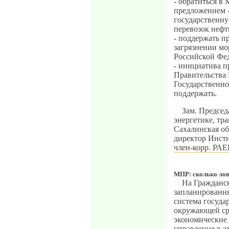
- обратиться в
предложением -
государственну
перевозок нефт
- поддержать п
загрязнении мо
Российской Фе
- инициатива п
Правительства 
Государственно
поддержать.
Зам. Председ
энергетике, тр
Сахалинская об
директор Инсти
член-корр. РАЕ
МПР: сколько лов
На Гражданск
запланированны
система госуда
окружающей сре
экономические 
управления в э