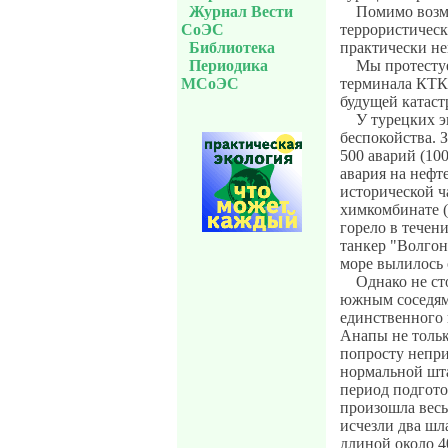
Журнал Вести
Помимо возм
СоЭС
террористическ
Библиотека
практически не
Периодика
Мы протесту
МСоЭС
терминала КТК,
будущей катаст
У турецких э
беспокойства. 
500 аварий (100
авария на нефт
исторической ч
химкомбинате (
горело в течен
танкер "Волгоне
море вылилось 
Однако не ст
южным соседям 
единственного 
Анапы не тольк
попросту непри
нормальной шта
период подгото
произошла весь
исчезли два шл
длиной около 4