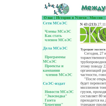
О нас
|
История и Успехи
|
Миссия
|
Сети МСоЭС
N 43 (213)
27.11
Члены МСоЭС
Как стать
членом МСоЭС
Дела МСоЭС
Турецкие экологи
Сегодня, 27 
Программы
торжественног
МСоЭС
трубопроводно
Проекты и
этому поводу 2
организаций ра
кампании
частности, гово
членов МСоЭС
"После откры
СоЭС-издат
будет перевози
миллионов тонн
Новости МСоЭС
грузов, проход
"Экосводка"
составляет 80 
Газета
приходится на 
"Берегиня"
турецкие проли