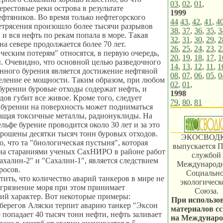
03
,
02
,
01
,
ерестовые реки острова в результате
1999
ефтяников. Во время только нефтегорского
44
43
,
42
,
41
,
4
летрясения произошло более тысячи разрывов
38
,
37
,
36
,
35
,
3
 и вся нефть по рекам попала в море. Такая
32
,
31
,
30
,
29
,
2
на севере продолжается более 70 лет.
26
,
25
,
24
,
23
,
2
ческим потерям" относятся, в первую очередь,
20
,
19
,
18
,
17
,
1
. Очевидно, что основной целью разведочного
14
,
13
,
12
,
11
,
1
нного бурения является достижение нефтяной
08
,
07
,
06
,
05
,
0
еление ее мощности. Таким образом, при любом
02
,
01
,
урении буровые отходы содержат нефть, и
1998
дов губит все живое. Кроме того, следует
79
,
80
,
81
и бурении на поверхность может подниматься
ащая токсичные металлы, радионуклиды. На
льфе бурение проводится около 30 лет и за это
брошены десятки тысяч тонн буровых отходов.
ЭКОСВОД
о, что та "биологическая пустыня", которая
выпускается П
на стараниями ученых СахНИРО в районе работ
службой
ахалин-2" и "Сахалин-1", является следствием
Международ
росов.
Социально
тить, что количество аварий танкеров в мире не
экологическ
агрязнение моря при этом принимает
Союза.
ий характер. Вот некоторые примеры:
При использо
У берегов Аляски терпит аварию танкер "Эксон
материалов с
е попадает 40 тысяч тонн нефти, нефть заливает
на Междунар