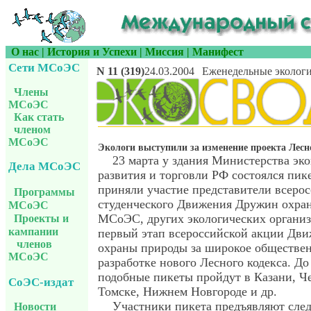
О нас
|
История и Успехи
|
Миссия
|
Манифест
Сети МСоЭС
N 11 (319)
24.03.2004
Еженедельные экологи
Члены
МСоЭС
Как стать
членом
МСоЭС
Экологи выступили за изменение проекта Лесн
23 марта у здания Министерства эк
Дела МСоЭС
развития и торговли РФ состоялся пике
приняли участие представители всерос
Программы
студенческого Движения Дружин охра
МСоЭС
МСоЭС, других экологических организ
Проекты и
кампании
первый этап всероссийской акции Дв
членов
охраны природы за широкое обществен
МСоЭС
разработке нового Лесного кодекса. До
подобные пикеты пройдут в Казани, Ч
СоЭС-издат
Томске, Нижнем Новгороде и др.
Участники пикета предъявляют сл
Новости