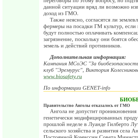
переговоры по этому вопросу, но подтв
данной ситуации вряд ли возможно из
доход из ГМО.
Также неясно, согласятся ли землев
фермеры на посадки ГМ культур, если
будут полностью оплачивать компенса
загрязнение, поскольку они боятся об
земель и действий противников.
Дополнительная информация:
Кампания МСоЭС "За биобезопасность
клуб "Эремурус", Виктория Колесников
www.biosafety.ru
По информации GENET-info
БИОБ
Правительство Анголы отказалось от ГМО
Ангола не допустит проникновения 
генетически модифицированных продук
прошлой неделе в Луанде Гилберто Лу
сельского хозяйства и развития села А
Постоянной Комиссии Совета Министр