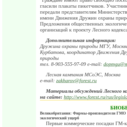
"Граждане имеют право свободно посеща
гласили плакаты пикетчиков. Участни
передали представителям Министерств
имени Движения Дружин охраны прир
Предложения общественных экологиче
организаций к проекту Лесного кодекса
Дополнительная информация:
Дружина охраны природы МГУ, Москв
Курбатова, координатор Движения Д
природы
тел. 8-903-555-97-09 e-mail:
dopmgu@ma
Лесная кампания МСоЭС, Москва
e-mail:
zakharov@forest.ru
Материалы обсуждений Лесного к
на сайте:
http://www.forest.ru/rus/legis
БИОБ
Великобритания: Фирмы-производители ГМО о
экологический ущерб
Первые коммерческие посадки ГМ-к