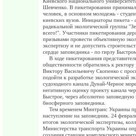
Киевского национального университета
Шевченко. В пикетировании принимал
человек, в основном молодежь - студе
киевских вузов. Инициаторы пикета -
радикальной экологической группы "З
всего!". Участники пикетирования дер
призывами провести объективную эко
экспертизу и не допустить строительст
сердце заповедника - по гирлу Быстром
В ходе пикетирования представител
общественности обратились к ректору
Виктору Васильевичу Скопенко с прос
подойти к разработке экологической э
судоходного канала Дунай-Черное море
негативную оценку проекту канала чер
Быстрое, через абсолютно заповедную
биосферного заповедника.
Тем временем Минтранс Украины п
наступление на заповедник. 24 феврал
итогов экологической экспертизы, кол
Министерства транспорта Украины опр
создания станции комплексного монит