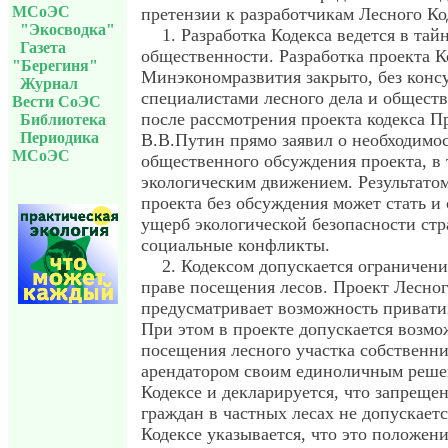
МСоЭС
претензии к разработчикам Лесного Ко
"Экосводка"
1. Разработка Кодекса ведется в тайн
Газета
общественности. Разработка проекта К
"Берегиня"
Минэкономразвития закрыто, без конс
Журнал
специалистами лесного дела и обществ
Вести СоЭС
после рассмотрения проекта кодекса П
Библиотека
Периодика
В.В.Путин прямо заявил о необходимо
МСоЭС
общественного обсуждения проекта, в 
экологическим движением. Результато
проекта без обсуждения может стать 
ущерб экологической безопасности стр
социальные конфликты.
2. Кодексом допускается ограничени
праве посещения лесов. Проект Лесног
предусматривает возможность привати
При этом в проекте допускается возмо
посещения лесного участка собственн
арендатором своим единоличным реше
Кодексе и декларируется, что запреще
граждан в частных лесах не допускаетс
Кодексе указывается, что это положени