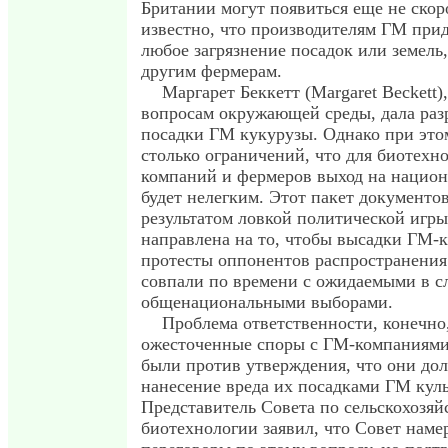
Британии могут появиться еще не скоро
известно, что производителям ГМ прид
любое загрязнение посадок или земел
другим фермерам.
Маргарет Беккетт (Margaret Beckett),
вопросам окружающей среды, дала раз
посадки ГМ кукурузы. Однако при это
столько ограничений, что для биотехн
компаний и фермеров выход на нацио
будет нелегким. Этот пакет документов
результатом ловкой политической игры
направлена на то, чтобы высадки ГМ-к
протесты оппонентов распространени
совпали по времени с ожидаемыми в с
общенациональными выборами.
Проблема ответственности, конечно
ожесточенные споры с ГМ-компаниями,
были против утверждения, что они дол
нанесение вреда их посадками ГМ куль
Представитель Совета по сельскохозяй
биотехнологии заявил, что Совет наме