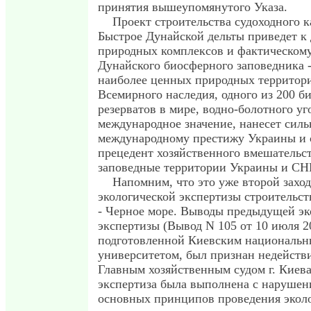
принятия вышеупомянутого Указа.
Проект строительства судоходного ка
Быстрое Дунайской дельты приведет к 
природных комплексов и фактическом
Дунайского биосферного заповедника -
наиболее ценных природных территор
Всемирного наследия, одного из 200 
резерватов в мире, водно-болотного у
международное значение, нанесет силь
международному престижу Украины и 
прецедент хозяйственного вмешательст
заповедные территории Украины и СН
Напомним, что это уже второй заход
экологической экспертизы строительст
- Черное море. Выводы предыдущей эк
экспертизы (Вывод N 105 от 10 июля 20
подготовленной Киевским националь
университетом, был признан недейств
Главным хозяйственным судом г. Киева
экспертиза была выполнена с наруше
основных принципов проведения экол