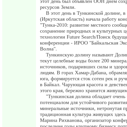
этот день был объявлен ООН днем сох
ресурсов Земли.
В этот день в Тункинской долине, в
(Иркутская область) начала работу ко
"Тунка-2010: развитие местного сообщ
сохранение природных и культурных ц
технологии Future Search/Поиск будущ
конференции - ИРОО "Байкальская Эк
Волна".
Тункинскую долину называют Долин
текут целебные воды более 200 минер
источников, подаривших силы и здоро
людям. В горах Хамар-Дабана, обрамл
юга, формируется сток сотен рек и ру
в Байкал. Чарующая красота и девств
этого края, бережно хранится живущим
"Тункинская долина обладает очень
потенциалом для устойчивого развития
минеральные источники, нетронутая п
традиционная культура живущих здесь 
Марина Рихванова, организатор конфе
последние годы крупному бизнесу пот