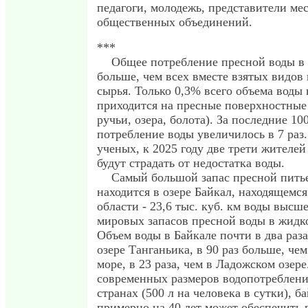
педагоги, молодежь, представители ме
общественных объединений.
***
Общее потребление пресной воды в 
больше, чем всех вместе взятых видо
сырья. Только 0,3% всего объема воды 
приходится на пресные поверхностные 
ручьи, озера, болота). За последние 10
потребление воды увеличилось в 7 раз
ученых, к 2025 году две трети жителе
будут страдать от недостатка воды.
Самый большой запас пресной питье
находится в озере Байкал, находящемс
области - 23,6 тыс. куб. км воды высш
мировых запасов пресной воды в жидк
Объем воды в Байкале почти в два раза
озере Танганьика, в 90 раз больше, че
море, в 23 раза, чем в Ладожском озере
современных размеров водопотреблени
странах (500 л на человека в сутки), б
примерно на 40 лет может обеспечить 