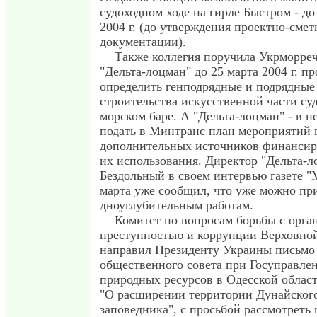
судоходном ходе на гирле Быстром - д
2004 г. (до утверждения проектно-сме
документации).
Также коллегия поручила Укрморре
"Дельта-лоцман" до 25 марта 2004 г. пр
определить генподрядные и подрядные
строительства искусственной части суд
морском баре. А "Дельта-лоцман" - в 
подать в Минтранс план мероприятий
дополнительных источников финансир
их использования. Директор "Дельта-л
Бездольный в своем интервью газете "
марта уже сообщил, что уже можно пр
дноуглубительным работам.
Комитет по вопросам борьбы с орга
преступностью и коррупции Верховно
направил Президенту Украины письмо 
общественного совета при Госуправле
природных ресурсов в Одесской облас
"О расширении территории Дунайског
заповедника", с просьбой рассмотреть