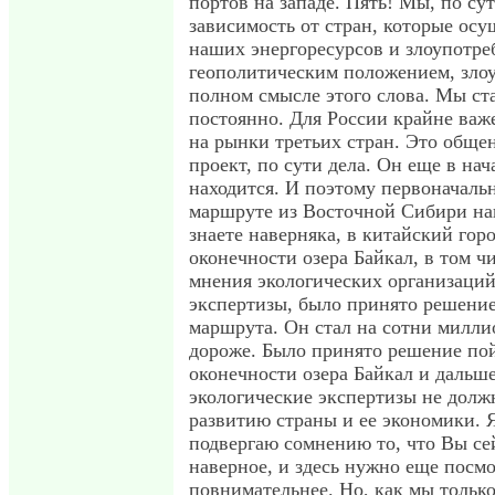
портов на западе. Пять! Мы, по су
зависимость от стран, которые ос
наших энергоресурсов и злоупотре
геополитическим положением, зло
полном смысле этого слова. Мы ст
постоянно. Для России крайне ва
на рынки третьих стран. Это общ
проект, по сути дела. Он еще в на
находится. И поэтому первоначальн
маршруте из Восточной Сибири на
знаете наверняка, в китайский гор
оконечности озера Байкал, в том ч
мнения экологических организаций
экспертизы, было принято решение
маршрута. Он стал на сотни милли
дороже. Было принято решение по
оконечности озера Байкал и дальше
экологические экспертизы не долж
развитию страны и ее экономики. Я
подвергаю сомнению то, что Вы сей
наверное, и здесь нужно еще посм
повнимательнее. Но, как мы только