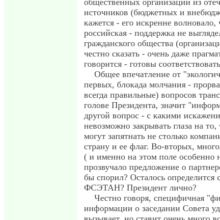
общественных организаций из оте
источников (бюджетных и внебюдже
кажется - его искренне волновало, 
российская - поддержка не выгляде
гражданского общества (организаци
честно сказать - очень даже прагма
говорится - готовы соответствовать
Общее впечатление от "экологиче
первых, блокада молчания - прорва
всегда правильные) вопросов транс
голове Президента, значит "инфор
другой вопрос - с какими искажени
невозможно закрывать глаза на то,
могут запятнать не столько компан
страну и ее флаг. Во-вторых, много
( и именно на этом поле особенно 
прозвучало предложение о партнерс
бы спорил? Осталось определится 
ФСЭТАН? Президент лично?
Честно говоря, специфичная "ф
информации о заседании Совета у
вызывает, но ставит очень много в