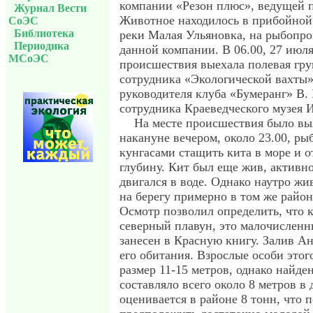
компании «Резон плюс», ведущей 
Журнал Вести
Животное находилось в прибойной 
СоЭС
Библиотека
реки Малая Ульяновка, на рыбопр
Периодика
данной компании. В 06.00, 27 июля
МСоЭС
происшествия выехала полевая гр
сотрудника «Экологической вахты»
руководителя клуба «Бумеранг» В. 
сотрудника Краеведческого музея 
На месте происшествия было вы
накануне вечером, около 23.00, ры
кунгасами стащить кита в море и о
глубину. Кит был еще жив, активн
двигался в воде. Однако наутро ж
на берегу примерно в том же район
Осмотр позволил определить, что к
северный плавун, это малочисленн
занесен в Красную книгу. Залив Ан
его обитания. Взрослые особи это
размер 11-15 метров, однако найде
составляло всего около 8 метров в 
оценивается в районе 8 тонн, что 