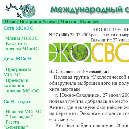
О нас
|
История и Успехи
|
Миссия
|
Манифест
Сети МСоЭС
ЭКОЛОГИЧЕСКИ
N 27 (380)
27.07.2005
рассылается по ме
Члены МСоЭС
Выходит с 27 январ
Как стать
членом МСоЭС
Дела МСоЭС
Программы
На Сахалине погиб молодой кит
МСоЭС
Полевая группа «Экологической 
Проекты и
обнаружила выброшенного на полу
кампании
кита мертвым
членов МСоЭС
г. Южно-Сахалинск, 27 июля 2005
полевая группа добралась на место
СоЭС-издат
Анива, где накануне был найден 
Новости МСоЭС
на берег кит. Экологам осталось то
"Экосводка"
его смерть.
Газета
Кит был найден накануне, 26 и
"Берегиня"