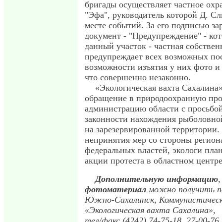
бригады осуществляет частное охр
"Эфа", руководитель которой Д. Сл
месте событий. За его подписью за
документ - "Предупреждение" - кот
данный участок - частная собствен
предупреждает всех возможных по
возможности изъятия у них фото и
что совершенно незаконно.
«Экологическая вахта Сахалина»
обращение в природоохранную про
администрацию области с просьбо
законности нахождения рыболовно
на зарезервированной территории.
непринятия мер со стороны регион
федеральных властей, экологи пла
акции протеста в областном центре
Дополнительную информацию
фотоматериал
можно получить по
Южно-Сахалинск, Коммунистический
«Экологическая вахта Сахалина»,
тел/факс (4242) 74-75-18, 27-00-76,