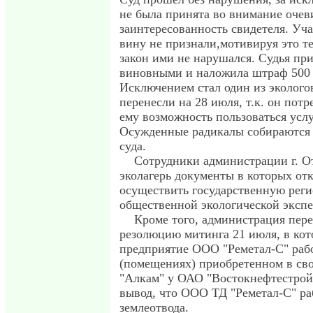
не была принята во внимание очев
заинтересованность свидетеля. Уч
вину не признали,мотивируя это те
закон ими не нарушался. Судья при
виновными и наложила штраф 500 р
Исключением стал один из эколого
перенесли на 28 июля, т.к. он пот
ему возможность пользоваться усл
Осужденные радикалы собираются
суда.
Сотрудники администрации г. О
эколагерь документы в которых от
осуществить государственную рег
общественной экологической экспе
Кроме того, администрация пере
резолюцию митинга 21 июля, в кот
предприятие ООО "Реметал-С" рабо
(помещениях) приобретенном в св
"Алкам" у ОАО "Востокнефтестрой"
вывод, что ООО ТД "Реметал-С" ра
землеотвода.