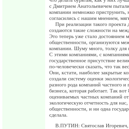
что делать бурятам, как у них луч
с Дмитрием Анатольевичем пыталис
компании немножко приструнить, 
согласились с нашим мнением, мягк
При реализации такого проекта 
создаются такие сложности на меж
Это теперь уже стало достоянием 
общественности, организуются ме
компании. Шуму много, толку для 
С этими компаниями, с компаниями
государственное присутствие велик
по-человечески сказать, что так ве
Они, кстати, наиболее закрытые к
создали систему оценки экологиче
разного рода компаний частного и 
бизнеса, которая работает. Так вот
оцениваемых частных компаний о
экологическую отчетность для нас,
общественности, и ни одна государ
сделала.
В.ПУТИН: Святослав Игоревич, 