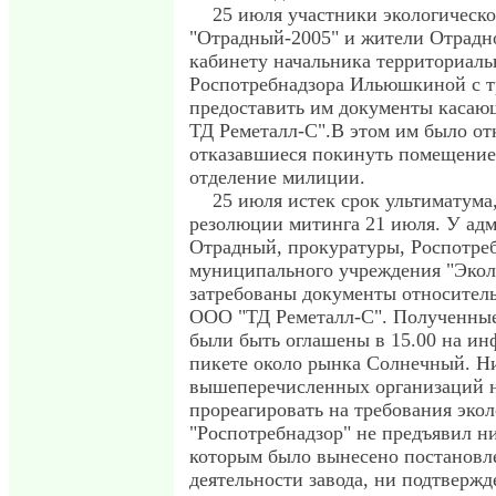
25 июля участники экологическог
"Отрадный-2005" и жители Отрадн
кабинету начальника территориаль
Роспотребнадзора Ильюшкиной с 
предоставить им документы каса
ТД Реметалл-С".В этом им было от
отказавшиеся покинуть помещение
отделение милиции.
25 июля истек срок ультиматума,
резолюции митинга 21 июля. У адм
Отрадный, прокуратуры, Роспотреб
муниципального учреждения "Экол
затребованы документы относитель
ООО "ТД Реметалл-С". Полученны
были быть оглашены в 15.00 на и
пикете около рынка Солнечный. Ни
вышеперечисленных организаций н
прореагировать на требования экол
"Роспотребнадзор" не предъявил н
которым было вынесено постановл
деятельности завода, ни подтвержд