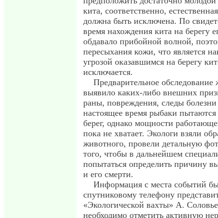
предположить достаточно молодой 
кита, соответственно, естественна
должна быть исключена. По свидет
время нахождения кита на берегу е
обдавало прибойной волной, поэто
пересыхания кожи, что является на
угрозой оказавшимся на берегу ки
исключается.
Предварительное обследование 
выявило каких-либо внешних призн
раны, повреждения, следы болезни
настоящее время рыбаки пытаются
берег, однако мощности работающе
пока не хватает. Экологи взяли об
животного, провели детальную фот
того, чтобы в дальнейшем специал
попытаться определить причину вы
и его смерти.
Информация с места событий бы
спутниковому телефону представи
«Экологической вахты» А. Соловье
необходимо отметить активную н