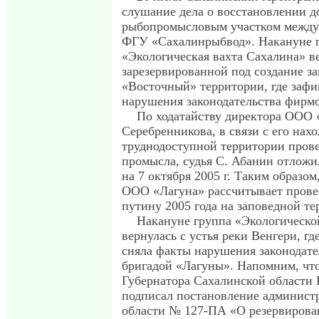
слушание дела о восстановлении д
рыбопромысловым участком между
ФГУ «Сахалинрыбвод». Накануне 
«Экологическая вахта Сахалина» в
зарезервированной под создание з
«Восточный» территории, где заф
нарушения законодательства фирмо
По ходатайству директора ООО 
Серебренникова, в связи с его нах
труднодоступной территории пров
промысла, судья С. Абанин отложи
на 7 октября 2005 г. Таким образом,
ООО «Лагуна» рассчитывает прове
путину 2005 года на заповедной те
Накануне группа «Экологическо
вернулась с устья реки Венгери, г
сняла факты нарушения законодат
бригадой «Лагуны». Напомним, что
Губернатора Сахалинской области
подписал постановление админист
области № 127-ПА «О резервирова