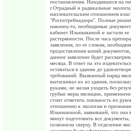
постановления. Находившеся на пи
г.Отрадный и радикальные эколог
наплевательским отношением влас
"Роспотребнадзора". Полные реши
наконец-то, необходимые докумен
кабинет Ильюшкиной и застали ее
растерянности. После часа препир
заявления, по ее словам, необходим
предоставления копий документов, 
данное заявление будет рассматрив
месяца. В ответ на это издеватель
оставаться в здании до удовлетвор
требований. Вызванный наряд мил
вытаскивал их из здания, поскольк
руками, не желая уходить без резул
грубые меры милиции, применненн
стоит отметить лояльность их руко
отношению к экологам и признани
Ильюшкиной, заявившей, что она м
минут подготовить все документы,
позвонили сверху. В отделении ми
эколагеря были оформлены проток