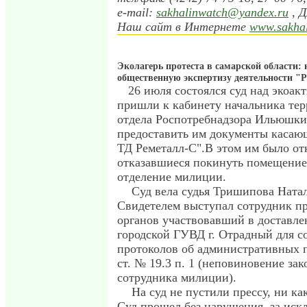
e-mail:
sakhalinwatch@yandex.ru
, 
Наш сайт в Интернете
www.sakhal
Эколагерь протеста в самарской области: 
общественную экспертизу деятельности "
26 июля состоялся суд над экоак
пришли к кабинету начальника те
отдела Роспотребнадзора Ильюшки
предоставить им документы каса
ТД Реметалл-С".В этом им было от
отказавшиеся покинуть помещение
отделение милиции.
Суд вела судья Тришипова Натал
Свидетелем выступал сотрудник 
органов участвовавший в доставле
городской ГУВД г. Отрадный для с
протоколов об административных 
ст. № 19.3 п. 1 (неповиновение за
сотрудника милиции).
На суд не пустили прессу, ни ка
Суд прошел без нарушения, за иск