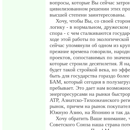
вопросы, которые Вы сейчас затро
цивилизованном решении этих про
высшей степени заинтересованы.
Хочу, чтобы Вы, со своей сторо
логику - в нормальном, дружеском
спора - с чем сталкиваются госуда
ходе этой работы по экологической
сейчас упомянули об одном из кру
прежние времена говорили, народ
проектов, сопоставимых по значе
которые строили десятилетия. Я на
будет такой стройкой века, но эфф
быть для государства гораздо более
БАМ, который сегодня в полузагр
пребывает. Это дает нам возможно
энергоресурсами на рынки быстро
АТР, Азиатско-Тихоокеанского рег
рынок, причем на рынок покупател
Южную Азию, на Японию и так да
Хочу обратить Ваше внимание, ч
Советского Союза наша страна пот