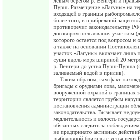
левым берегом р. Венгери и правы
Пурш. Размещение «Лагуны» на те
входящей в границы рыбопромыслов
более того, в прибрежной защитной
противоречит законодательству РФ.
договором пользования участком (
которого остается под вопросом и о
а также на основании Постановле
участок «Лагуны» включает лишь 
суши вдоль моря шириной 20 метро
р. Венгери до устья Пурш-Пурша (
заливаемый водой в прилив).
Таким образом, сам факт нахож
бригады с орудиями лова, маломер
вооруженной охраной в границах 
территории является грубым нару
постановления администрации обл
законодательства. Вызывает недоу
медлительность и вялость государс
обязанных следить за соблюдением 
не предпринято активных действи
рыболовной бригады с устья реки 