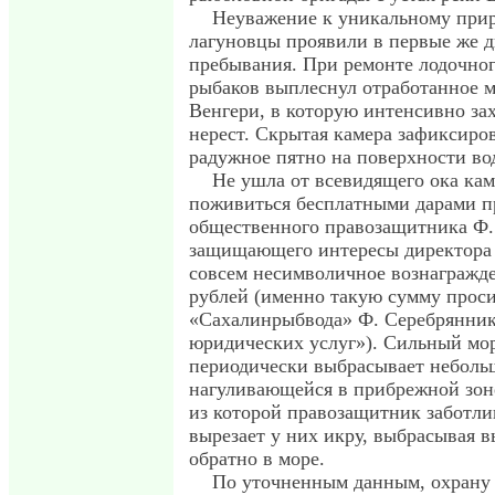
Неуважение к уникальному прир
лагуновцы проявили в первые же д
пребывания. При ремонте лодочног
рыбаков выплеснул отработанное м
Венгери, в которую интенсивно за
нерест. Скрытая камера зафиксиро
радужное пятно на поверхности во
Не ушла от всевидящего ока ка
поживиться бесплатными дарами 
общественного правозащитника Ф.
защищающего интересы директора 
совсем несимволичное вознагражде
рублей (именно такую сумму проси
«Сахалинрыбвода» Ф. Серебрянник
юридических услуг»). Сильный мо
периодически выбрасывает неболь
нагуливающейся в прибрежной зоне
из которой правозащитник заботли
вырезает у них икру, выбрасывая
обратно в море.
По уточненным данным, охрану