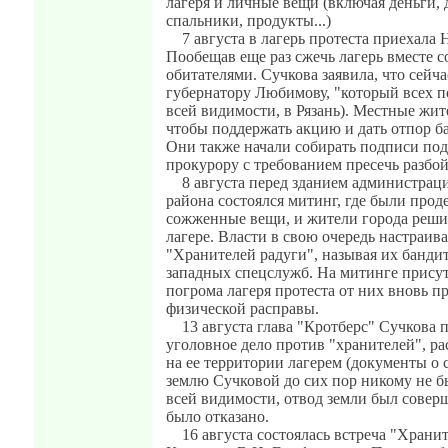
лагеря и личные вещи (включая деньги, 
спальники, продукты...)
7 августа в лагерь протеста приехала 
Пообещав еще раз сжечь лагерь вместе с
обитателями. Сучкова заявила, что сейча
губернатору Любимову, "который всех по
всей видимости, в Рязань). Местные жит
чтобы поддержать акцию и дать отпор б
Они также начали собирать подписи по
прокурору с требованием пресечь разбой
8 августа перед зданием администрац
района состоялся митинг, где были про
сожженные вещи, и жители города реши
лагере. Власти в свою очередь настраив
"Хранителей радуги", называя их банди
западных спецслужб. На митинге прису
погрома лагеря протеста от них вновь п
физической расправы.
13 августа глава "Кротберс" Сучкова 
уголовное дело против "хранителей", 
на ее территории лагерем (документы о 
землю Сучковой до сих пор никому не б
всей видимости, отвод земли был соверш
было отказано.
16 августа состоялась встреча "Хранит