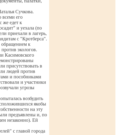
документы, палатки,
Наталья Сучкова.
о всеми его
с же едет к
садит" и уехала (по
ели приехали в лагерь,
андитам с "Кротберса".
д обращением к
 против экологов.
ии Касимовского
демонстрированы
ли присутствовать в
али людей против
тами и пособниками
тствовали и участники
розвучали угрозы
попыталась возбудить
расположившихся якобы
собственности на эту
ыли предъявлены и, по
ен незаконно). Ей
елей" с главой города