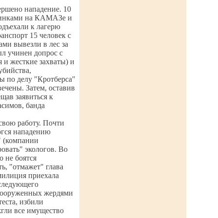
вершено нападение. 10
бинками на КАМАЗе и
одъехали к лагерю
ранспорт 15 человек с
ми вывезли в лес за
ыл учинен допрос с
 и жесткие захваты) и
убийства,
ы по делу "Кротберса"
ечены. Затем, оставив
щав заявиться к
асимов, банда
 свою работу. Почти
ергся нападению
" (компании
овать" экологов. Во
о не боятся
ть, "отмажет" глава
милиция приехала
 следующего
0 вооруженных жердями
теста, избили
жгли все имущество