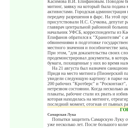
Касимова В.И. Епифановым. Поводом б
митинг, заявку на который была подана
активистами. Городская администрация
передачу разрешения в фарс. На этой пр
присутствовали Н.С. Сучкова, депутат 
главврач центральной районной больни
начальник УФСБ, корреспонденты из Ка
Епифанов обратился к "Хранителям" с 
обвинениями в подготовке государствен
местного значения и пособничестве зап
При этом, "для доказательства своих сло
продемонстрировал документы, в котор
бумаги, похищенные у них во время нале
На 21 августа был назначен санкцион
Придя на место митинга (Пионерский п
увидели следующую картину: в парке н
200 рабочих "Кротберс" и "Росконтакт",
нетрезвом состоянии. Когда несколько а
плакаты, рабочие стали их рвать и изби
которая находилась на митинге, отреаги
последний момент, отогнав от пьяных р
ГО
Самарская Лука
Попытки защитить Самарскую Луку от
уже несколько лет. После большого кол