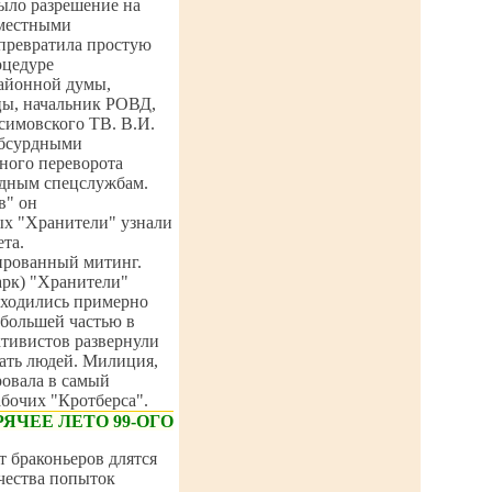
ыло разрешение на
 местными
 превратила простую
оцедуре
районной думы,
цы, начальник РОВД,
симовского ТВ. В.И.
абсурдными
ного переворота
адным спецслужбам.
в" он
ых "Хранители" узнали
та.
ированный митинг.
арк) "Хранители"
аходились примерно
 большей частью в
ктивистов развернули
вать людей. Милиция,
ровала в самый
абочих "Кротберса".
РЯЧЕЕ ЛЕТО 99-ОГО
 браконьеров длятся
ичества попыток