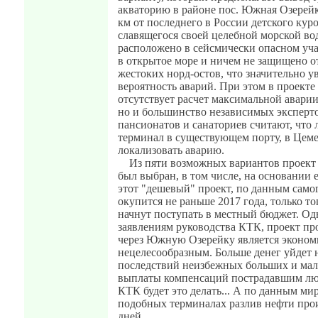
акваторию в районе пос. Южная Озерейк
км от последнего в России детского кур
славящегося своей целебной морской во
расположено в сейсмически опасном уча
в открытое море и ничем не защищено 
жестоких норд-остов, что значительно у
вероятность аварий. При этом в проект
отсутствует расчет максимальной аварии
но и большинство независимых эксперто
пансионатов и санаториев считают, что 
терминал в существующем порту, в Цемес
локализовать аварию.
Из пяти возможных вариантов проек
был выбран, в том числе, на основании 
этот "дешевый" проект, по данным само
окупится не раньше 2017 года, только то
начнут поступать в местный бюджет. Од
заявлениям руководства КТК, проект пр
через Южную Озерейку является эконом
нецелесообразным. Больше денег уйдет
последствий неизбежных больших и мал
выплаты компенсаций пострадавшим люд
КТК будет это делать... А по данным ми
подобных терминалах разлив нефти про
дней.