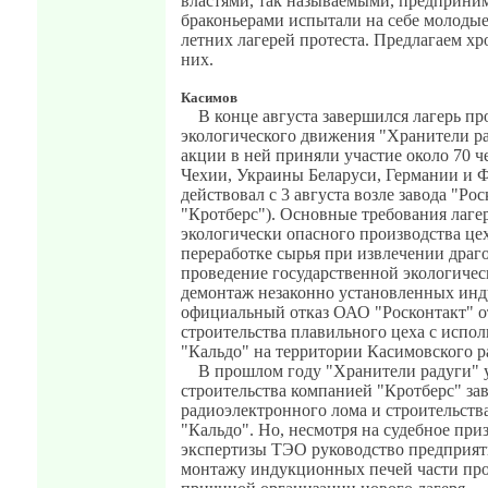
властями, так называемыми, предприни
браконьерами испытали на себе молодые
летних лагерей протеста. Предлагаем хр
них.
Касимов
В конце августа завершился лагерь пр
экологического движения "Хранители ра
акции в ней приняли участие около 70 ч
Чехии, Украины Беларуси, Германии и 
действовал с 3 августа возле завода "Р
"Кротберс"). Основные требования лагер
экологически опасного производства це
переработке сырья при извлечении драг
проведение государственной экологичес
демонтаж незаконно установленных ин
официальный отказ ОАО "Росконтакт" о
строительства плавильного цеха с испо
"Кальдо" на территории Касимовского р
В прошлом году "Хранители радуги" 
строительства компанией "Кротберс" зав
радиоэлектронного лома и строительств
"Кальдо". Но, несмотря на судебное при
экспертизы ТЭО руководство предприят
монтажу индукционных печей части прое