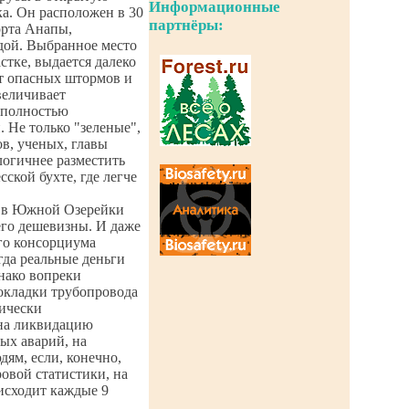
Информационные
а. Он расположен в 30
партнёры:
орта Анапы,
дой. Выбранное место
стке, выдается далеко
от опасных штормов и
величивает
е полностью
. Не только "зеленые",
в, ученых, главы
логичнее разместить
ской бухте, где легче
т в Южной Озерейки
его дешевизны. И даже
го консорциума
гда реальные деньги
нако вопреки
окладки трубопровода
ически
 на ликвидацию
ых аварий, на
ям, если, конечно,
ровой статистики, на
исходит каждые 9