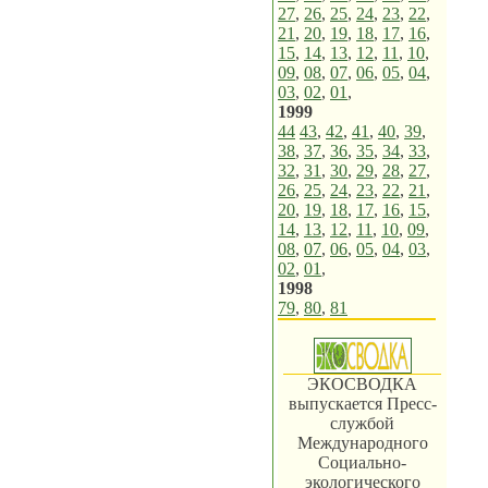
27
,
26
,
25
,
24
,
23
,
22
,
21
,
20
,
19
,
18
,
17
,
16
,
15
,
14
,
13
,
12
,
11
,
10
,
09
,
08
,
07
,
06
,
05
,
04
,
03
,
02
,
01
,
1999
44
43
,
42
,
41
,
40
,
39
,
38
,
37
,
36
,
35
,
34
,
33
,
32
,
31
,
30
,
29
,
28
,
27
,
26
,
25
,
24
,
23
,
22
,
21
,
20
,
19
,
18
,
17
,
16
,
15
,
14
,
13
,
12
,
11
,
10
,
09
,
08
,
07
,
06
,
05
,
04
,
03
,
02
,
01
,
1998
79
,
80
,
81
ЭКОСВОДКА
выпускается Пресс-
службой
Международного
Социально-
экологического