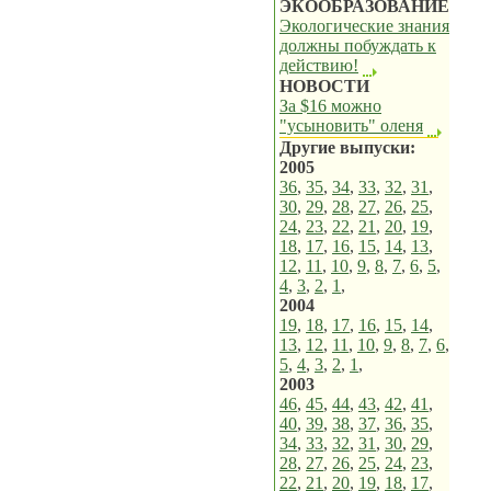
ЭКООБРАЗОВАНИЕ
Экологические знания
должны побуждать к
действию!
НОВОСТИ
За $16 можно
"усыновить" оленя
Другие выпуски:
2005
36
,
35
,
34
,
33
,
32
,
31
,
30
,
29
,
28
,
27
,
26
,
25
,
24
,
23
,
22
,
21
,
20
,
19
,
18
,
17
,
16
,
15
,
14
,
13
,
12
,
11
,
10
,
9
,
8
,
7
,
6
,
5
,
4
,
3
,
2
,
1
,
2004
19
,
18
,
17
,
16
,
15
,
14
,
13
,
12
,
11
,
10
,
9
,
8
,
7
,
6
,
5
,
4
,
3
,
2
,
1
,
2003
46
,
45
,
44
,
43
,
42
,
41
,
40
,
39
,
38
,
37
,
36
,
35
,
34
,
33
,
32
,
31
,
30
,
29
,
28
,
27
,
26
,
25
,
24
,
23
,
22
,
21
,
20
,
19
,
18
,
17
,