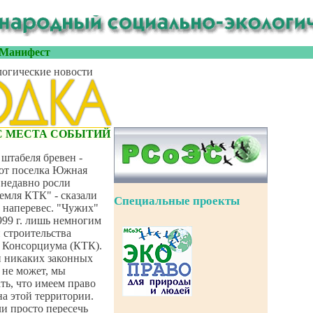
Манифест
огические новости
С МЕСТА СОБЫТИЙ
 штабеля бревен -
 от поселка Южная
 недавно росли
емля КТК" - сказали
Специальные проекты
 наперевес. "Чужих"
1999 г. лишь немногим
и строительства
 Консорциума (КТК).
и никаких законных
 не может, мы
ть, что имеем право
на этой территории.
ли просто пересечь