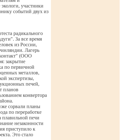
мателям и
 экологи, участники
онику событий двух из
отеста радикального
дуги". За все время
еловек из России,
Финляндии. Лагерь
осконтакт" (ООО
я: закрытие
ха по первичной
оценных металлов,
кой экспертизы,
дукционных печей,
т планов
льзованием конвертора
айона.
уже сорвали планы
ода по переработке
а плавильной печи
знание незаконности
ия приступило к
кта. Это стало