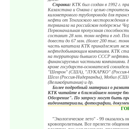
Справка:
КТК был создан в 1992 г. п
Казахстана и Омана с целью строитель
километрового трубопровода для транс
нефти от Тенгизского месторождения в
терминала на российском побережье Чер
Первоначальная пропускная способност
составит 28 млн. тонн нефти в год. Поз
довести до 67 млн. (более 200 тыс. тонн
часть капитала КТК принадлежит ме
нефтедобывающим компаниям. КТК стал
на территории бывшего СССР нефтяны
финансируемых частными компаниями. 
кроме государств-основателей совладел
"Шеврон" (США), "ЛУКАРКО" (Россия-
Шелл (Россия-Нидерланды), Мобил (США
(Великобритания) и др.
Более подробный материал о развит
КТК читайте в ближайшем номере бюл
Обозрение". По запросу могут быть п
видеоматериалы, фотографии, докум
ГО
"Экологическое лето" - 99 оказалось н
кровопролитным. Все прелести общения