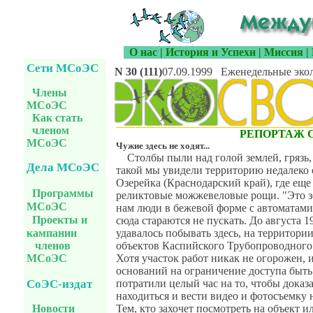
О нас
|
История и Успехи
|
Миссия
|
Сети МСоЭС
N 30 (111)
07.09.1999
Еженедельные экол
Члены
МСоЭС
Как стать
членом
РЕПОРТАЖ 
МСоЭС
Чужие здесь не ходят...
Столбы пыли над голой землей, грязь,
Дела МСоЭС
такой мы увидели территорию недалеко
Озерейка (Краснодарский край), где еще
Программы
реликтовые можжевеловые рощи. "Это з
МСоЭС
нам люди в бежевой форме с автоматами
Проекты и
сюда стараются не пускать. До августа 
удавалось побывать здесь, на территори
кампании
объектов Каспийского Трубопроводного
членов
Хотя участок работ никак не огорожен, 
МСоЭС
оснований на ограничение доступа быть
СоЭС-издат
потратили целый час на то, чтобы доказа
находиться и вести видео и фотосъемку 
Новости
Тем, кто захочет посмотреть на объект и