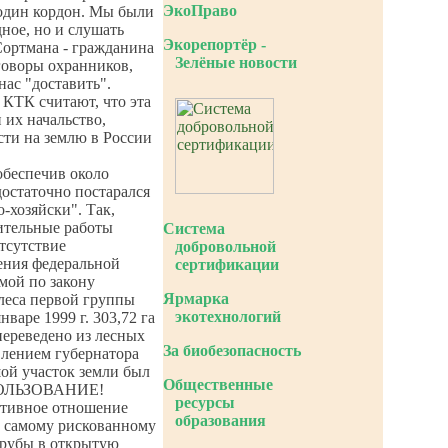
ЭкоПраво
один кордон. Мы были
ное, но и слушать
Экорепортёр -
Сортмана - гражданина
Зелёные новости
говоры охранников,
нас "доставить".
 КТК считают, что эта
 их начальство,
сти на землю в России
обеспечив около
достаточно постарался
о-хозяйски". Так,
ительные работы
Система
тсутствие
добровольной
ения федеральной
сертификации
мой по закону
Ярмарка
леса первой группы
экотехнологий
варе 1999 г. 303,72 га
ереведено из лесных
За биобезопасность
овлением губернатора
ой участок земли был
Общественные
ПОЛЬЗОВАНИЕ!
ресурсы
ативное отношение
образования
о самому рискованному
трубы в открытую