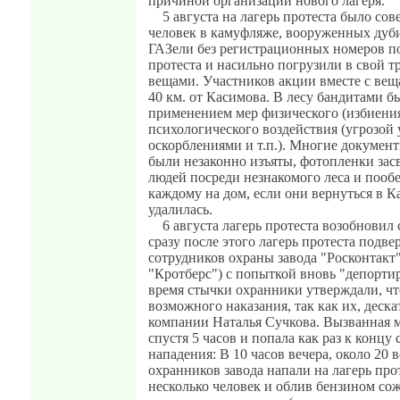
причиной организации нового лагеря.
5 августа на лагерь протеста было со
человек в камуфляже, вооруженных ду
ГАЗели без регистрационных номеров п
протеста и насильно погрузили в свой т
вещами. Участников акции вместе с веща
40 км. от Касимова. В лесу бандитами б
применением мер физического (избиения
психологического воздействия (угрозой 
оскорблениями и т.п.). Многие документ
были незаконно изъяты, фотопленки засв
людей посреди незнакомого леса и пообе
каждому на дом, если они вернуться в К
удалилась.
6 августа лагерь протеста возобновил
сразу после этого лагерь протеста подв
сотрудников охраны завода "Росконтакт
"Кротберс") с попыткой вновь "депортир
время стычки охранники утверждали, чт
возможного наказания, так как их, деска
компании Наталья Сучкова. Вызванная 
спустя 5 часов и попала как раз к концу
нападения: В 10 часов вечера, около 2
охранников завода напали на лагерь про
несколько человек и облив бензином со