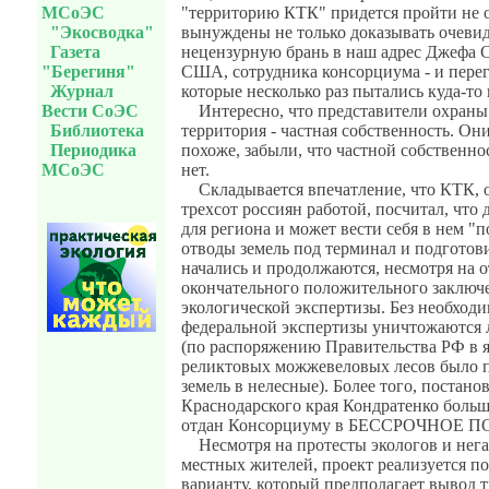
МСоЭС
"территорию КТК" придется пройти не 
"Экосводка"
вынуждены не только доказывать очевид
Газета
нецензурную брань в наш адрес Джефа 
"Берегиня"
США, сотрудника консорциума - и пере
Журнал
которые несколько раз пытались куда-то 
Вести СоЭС
Интересно, что представители охраны
Библиотека
территория - частная собственность. Они
Периодика
похоже, забыли, что частной собственно
МСоЭС
нет.
Складывается впечатление, что КТК, 
трехсот россиян работой, посчитал, что 
для региона и может вести себя в нем "п
отводы земель под терминал и подготов
начались и продолжаются, несмотря на о
окончательного положительного заключ
экологической экспертизы. Без необходи
федеральной экспертизы уничтожаются 
(по распоряжению Правительства РФ в ян
реликтовых можжевеловых лесов было п
земель в нелесные). Более того, постан
Краснодарского края Кондратенко больш
отдан Консорциуму в БЕССРОЧНОЕ 
Несмотря на протесты экологов и нег
местных жителей, проект реализуется п
варианту, который предполагает вывод 