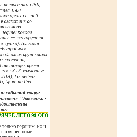
равительствами РФ,
ства 1500-
портировки сырой
 Казахстане до
ного моря.
ь нефтепровода
днее ее планируется
 в сутки). Большая
ждународным
 одним из крупнейших
х проектов,
В настоящее время
ьцами КТК являются:
США), Роснефть-
), Бритиш Газ
ии событий вокруг
летеня "Экосводка -
редоставлены
енты
РЯЧЕЕ ЛЕТО 99-ОГО
е только горячим, но и
 с озверевшими