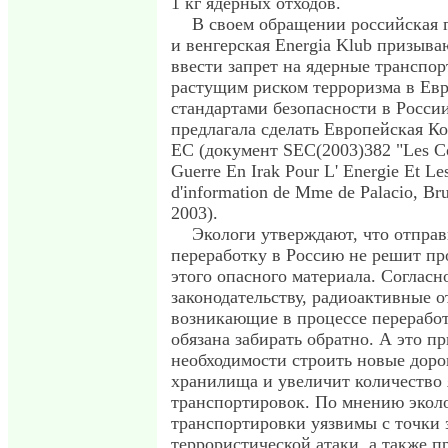
1 кг ядерных отходов.
В своем обращении российская 
и венгерская Energia Klub призыв
ввести запрет на ядерные транспор
растущим риском терроризма в Ев
стандартами безопасности в России
предлагала сделать Европейская К
ЕС (документ SEC(2003)382 "Les C
Guerre En Irak Pour L' Energie Et Le
d'information de Mme de Palacio, Bru
2003).
Экологи утверждают, что отпра
переработку в Россию не решит п
этого опасного материала. Согласн
законодательству, радиоактивные о
возникающие в процессе переработ
обязана забирать обратно. А это пр
необходимости строить новые дор
хранилища и увеличит количество
транспортировок. По мнению эколо
транспортировки уязвимы с точки
террористической атаки, а также п