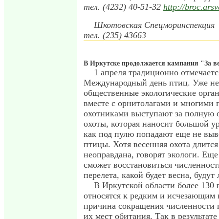
тел. (4232) 40-51-32
http://broc.arsv
Шкотовская Спецморинспекция
тел. (235) 43663
В Иркутске продолжается кампания "За ве
1 апреля традиционно отмечаетс
Международный день птиц. Уже не
общественные экологические орга
вместе с орнитолагами и многими
охотниками выступают за полную 
охоты, которая наносит большой у
как под пулю попадают еще не вы
птицы. Хотя весенняя охота длится
неоправдана, говорят экологи. Еще
сможет восстановиться численност
перелета, какой будет весна, будут
В Иркутской области более 130 
относятся к редким и исчезающим 
причина сокращения численности 
их мест обитания. Так в результат