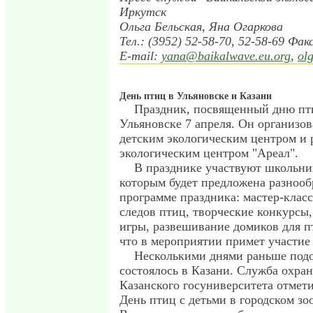
Иркутск
Ольга Бельская, Яна Огаркова
Тел.: (3952) 52-58-70, 52-58-69 Фак
Е-mail:
yana@baikalwave.eu.org
,
ol
День птиц в Ульяновске и Казани
Праздник, посвященный дню пти
Ульяновске 7 апреля. Он организо
детским экологическим центром и
экологическим центром "Ареал".
В празднике участвуют школьни
которым будет предложена разнооб
программе праздника: мастер-клас
следов птиц, творческие конкурсы,
игры, развешивание домиков для п
что в мероприятии примет участие 
Несколькими днями раньше подо
состоялось в Казани. Служба охра
Казанского госуниверситета отме
День птиц с детьми в городском зо