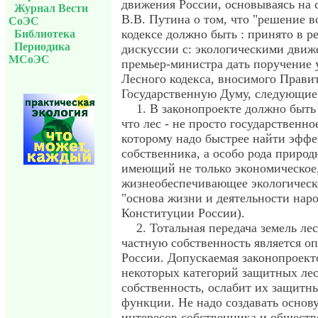
движения России, основываясь на 
Журнал Вести
В.В. Путина о том, что "решение 
СоЭС
кодексе должно быть : принято в р
Библиотека
Периодика
дискуссии с: экологическими движ
МСоЭС
премьер-министра дать поручение 
Лесного кодекса, вносимого Прави
Государственную Думу, следующие
1. В законопроекте должно быть 
что лес - не просто государственн
которому надо быстрее найти эфф
собственника, а особо рода природ
имеющий не только экономическое,
жизнеобеспечивающее экологическо
"основа жизни и деятельности народ
Конституции России).
2. Тотальная передача земель ле
частную собственность является о
России. Допускаемая законопроект
некоторых категорий защитных лес
собственность, ослабит их защитн
функции. Не надо создавать основ
интересов собственника и общест