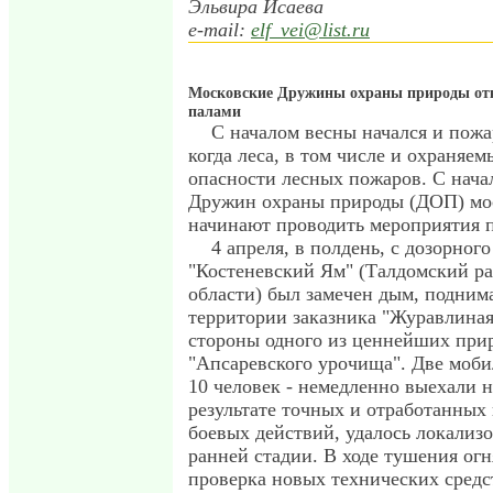
Эльвира Исаева
e-mail:
elf_vei@list.ru
Московские Дружины охраны природы отк
палами
С началом весны начался и пожа
когда леса, в том числе и охраняем
опасности лесных пожаров. С нача
Дружин охраны природы (ДОП) мос
начинают проводить мероприятия п
4 апреля, в полдень, с дозорног
"Костеневский Ям" (Талдомский р
области) был замечен дым, подни
территории заказника "Журавлиная 
стороны одного из ценнейших при
"Апсаревского урочища". Две моб
10 человек - немедленно выехали н
результате точных и отработанных
боевых действий, удалось локализ
ранней стадии. В ходе тушения огн
проверка новых технических средс