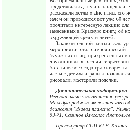
Все приглашенные ребята подгото
представления, пели и танцевали. 
рассказали детям о Дне птиц, его и
зачем он проводится вот уже 60 ле
прочитали интересную лекцию для 
занесенных в Красную книгу, об их
окружающей среды и людей.
Заключительной частью культур
мероприятия стал символический "
бумажных птиц, прикрепленных к 
дружинники вывесили территории 
ботанического сада три скворечни
части с детьми играли в познавате
рисовали, мастерили поделки.
Дополнительная информация:
Региональный экологический ресур
Международного экологического о
движения "Живая планета", Ульяно
59-71, Савинов Вячеслав Анатолье
Пресс-центр СОП КГУ, Казань