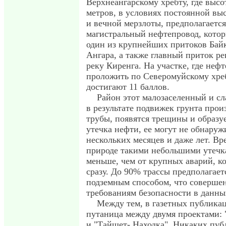
Верхнеангарскому хребту, где высо
метров, в условиях постоянной вы
и вечной мерзлоты, предполагается
магистральный нефтепровод, котор
один из крупнейших притоков Байк
Ангара, а также главный приток р
реку Киренга. На участке, где неф
проложить по Северомуйскому хреб
достигают 11 баллов.
Район этот малозаселенный и сл
в результате подвижек грунта про
трубы, появятся трещины и образу
утечка нефти, ее могут не обнаруж
нескольких месяцев и даже лет. Вр
природе такими небольшими утечк
меньше, чем от крупных аварий, 
сразу. До 90% трассы предполагает
подземным способом, что совершен
требованиям безопасности в данны
Между тем, в газетных публикац
путаница между двумя проектами: 
и "Тайшет- Находка". Никаких пу