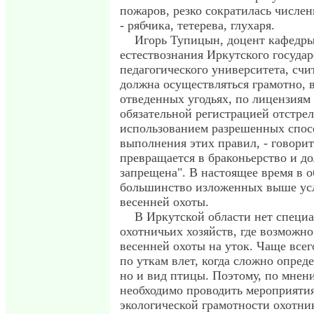
пожаров, резко сократилась числе
- рябчика, тетерева, глухаря.
Игорь Тупицын, доцент кафедры
естествознания Иркутского госуда
педагогического университета, счит
должна осуществляться грамотно, 
отведенных угодьях, по лицензиям 
обязательной регистрацией отстре
использованием разрешенных спосо
выполнения этих правил, - говорит 
превращается в браконьерство и д
запрещена". В настоящее время в о
большинство изложенных выше ус
весенней охоты.
В Иркутской области нет специ
охотничьих хозяйств, где возможн
весенней охоты на уток. Чаще все
по уткам влет, когда сложно опреде
но и вид птицы. Поэтому, по мнен
необходимо проводить мероприят
экологической грамотности охотни