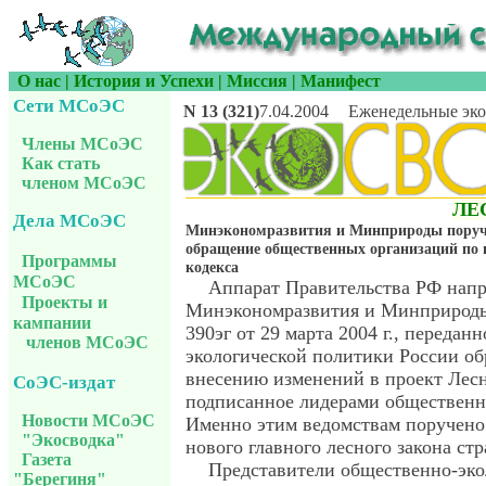
О нас
|
История и Успехи
|
Миссия
|
Манифест
Сети МСоЭС
N 13 (321)
7.04.2004
Еженедельные эко
Члены МСоЭС
Как стать
членом МСоЭС
ЛЕ
Дела МСоЭС
Минэкономразвития и Минприроды поруче
обращение общественных организаций по 
Программы
кодекса
МСоЭС
Аппарат Правительства РФ напр
Проекты и
Минэкономразвития и Минприроды
кампании
390эг от 29 марта 2004 г., передан
членов МСоЭС
экологической политики России о
внесению изменений в проект Лесн
СоЭС-издат
подписанное лидерами общественн
Новости МСоЭС
Именно этим ведомствам поручено 
"Экосводка"
нового главного лесного закона ст
Газета
Представители общественно-эко
"Берегиня"