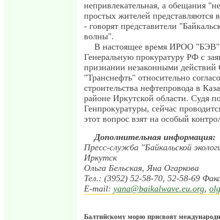
непривлекательная, а обещания "н
простых жителей представляются в
- говорят представители "Байкальс
волны".
В настоящее время ИРОО "БЭВ" о
Генеральную прокуратуру РФ с зая
признании незаконными действий
"Транснефть" относительно соглас
строительства нефтепровода в Каз
районе Иркутской области. Судя по
Генпрокуратуры, сейчас проводитс
этот вопрос взят на особый контро
Дополнительная информация:
Пресс-служба "Байкальской эколог
Иркутск
Ольга Бельская, Яна Огаркова
Тел.: (3952) 52-58-70, 52-58-69 Фак
Е-mail:
yana@baikalwave.eu.org
,
ol
Балтийскому морю присвоят международны