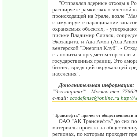
"Отправляя ядерные отходы в Ро
расширяете рамки экологической к
происходящей на Урале, возле "Мая
стимулируете наращивание запасов
охраняемых объектах, - утверждаю
письме Владимир Сливяк, сопредс
Экозащита, и Ада Амон (Аda Amon
венгерской "Энергия Клуб". - Отх
становиться предметом торговли и
государственных границ. Это амо
бизнес, вредящий окружающей сре
населения".
Дополнительная информация:
"Экозащита!" - Москва тел. 77662
e-mail:
ecodefense@online.ru
http:/
"Транснефть" прячет от общественности 
ОАО "АК Транснефть" до сих по
материалы проекта на общественну
регионах, по которым проходит пре