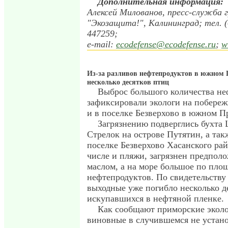
Дополнительная информация:
Алексей Милованов, пресс-служба 
"Экозащита!", Калининград; тел. (
447259;
e-mail:
ecodefense@ecodefense.ru
;
w
Из-за разливов нефтепродуктов в южном 
несколько десятков птиц
Выброс большого количества не
зафиксировали экологи на побереж
и в поселке Безверхово в южном П
Загрязнению подверглись бухта 
Стрелок на острове Путятин, а так
поселке Безверхово Хасанского райо
числе и пляжи, загрязнен предпол
маслом, а на море большое по пло
нефтепродуктов. По свидетельству
выходные уже погибло несколько де
искупавшихся в нефтяной пленке.
Как сообщают приморские эколо
виновные в случившемся не устано