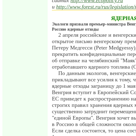
сайтах
http://www.ecopolicy.ru
и
http://www.forest.ru/rus/legislation/
ЯДЕРНА
Экологи призвали премьер-министра Венг
Россию ядерные отходы
2 апреля российские и венгерск
открытое письмо венгерскому пре
Петеру Медгесси (Peter Medgyessy)
прекратить конфиденциальные пер
об отправке на челябинский "Маяк
отработавшего ядерного топлива (
По данным экологов, венгерские
прикладывают все усилия к тому, 
ядерные отходы заграницу до 1 мая 
Венгрия вступит в Европейский Со
ЕС приведет к распространению на
строгих правил хранения ядерных 
существенно затруднит перемещен
"единой Европы". Венгрия хочет 
в Россию в общей сложности около
Если сделка состоится, то цена со