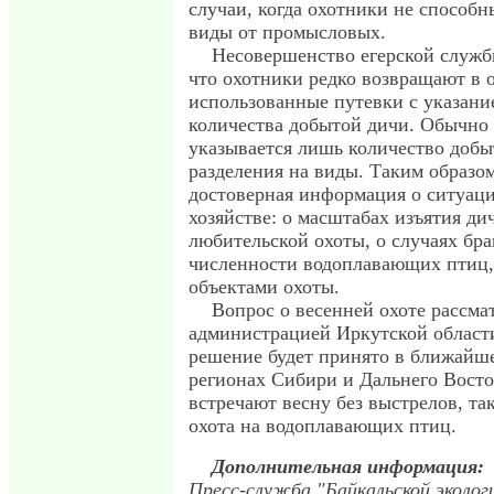
случаи, когда охотники не способн
виды от промысловых.
Несовершенство егерской службы
что охотники редко возвращают в 
использованные путевки с указани
количества добытой дичи. Обычно 
указывается лишь количество добы
разделения на виды. Таким образом
достоверная информация о ситуаци
хозяйстве: о масштабах изъятия дич
любительской охоты, о случаях бра
численности водоплавающих птиц
объектами охоты.
Вопрос о весенней охоте рассма
администрацией Иркутской области
решение будет принято в ближайше
регионах Сибири и Дальнего Вост
встречают весну без выстрелов, та
охота на водоплавающих птиц.
Дополнительная информация:
Пресс-служба "Байкальской эколог