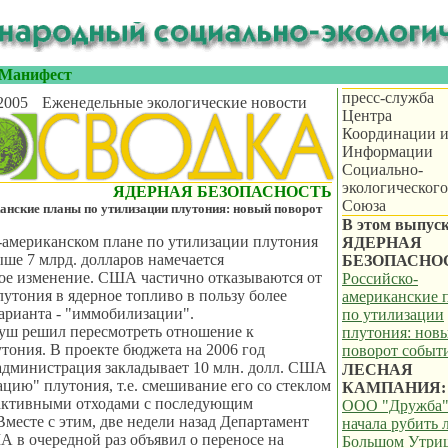
Манифест
пресс-служба
2005
Еженедельные экологические новости
Центра
Координации 
Информации
Социально-
экологического
ЯДЕРНАЯ БЕЗОПАСНОСТЬ
Союза
анские планы по утилизации плутония: новый поворот
В этом выпуск
-американском плане по утилизации плутония
ЯДЕРНАЯ
ше 7 млрд. долларов намечается
БЕЗОПАСНО
ое изменение. США частично отказываются от
Российско-
утония в ядерное топливо в пользу более
американские 
арианта - "иммобилизации".
по утилизации
уш решил пересмотреть отношение к
плутония: нов
тония. В проекте бюджета на 2006 год
поворот событ
администрация закладывает 10 млн. долл. США
ЛЕСНАЯ
цию" плутония, т.е. смешивание его со стеклом
КАМПАНИЯ:
активными отходами с последующим
ООО "Дружба
Вместе с этим, две недели назад Департамент
начала рубить 
 в очередной раз объявил о переносе на
Большом Утри