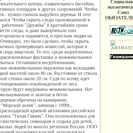
Социальн
влекательного центра, плавательного бассейна,
экологичес
ртивных площадок и других сооружений. Чтобы
Союз
ть - нужно сначала вырубить деревья. И этот
ОБЯЗАТЕЛ
чался. Чтобы скрыть следы произведенной в
и работники "Дружбы" в кратчайшие сроки
мести следы, и даже выкорчевали пни.
горожена и охраняется, и простым людям на
. Очевидно, это было сделано, чтобы скрыть
зличных проверяющих комиссий, которые в
я сюда зачастили. То что, среди вырубленных
 краснокнижные фисташки и можжевельники
еваться. Оставшиеся несрубленными,
ные можжевельники окружены как колодцами
кой высотой около 80 см. Расстояние от ствола
ой стенки около 20 см. Судя по всему, идет
етонированию освобожденной от леса
оторую будут вмурованы можжевельники. Нет
окольцованные и залитые в бетон
деревья обречены на вымирание.
"Морской залив", начиная с 1999г.,
Краснодарской краевой автономии российских
алась "Тихая Гавань". Она использовалась для
гвистических семинаров и отдыха для детей,
жилых людей из многих регионов России. ООО
полной поддержке властей, используя все