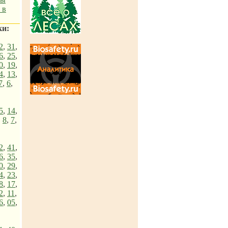
 в
ки:
2
,
31
,
6
,
25
,
0
,
19
,
4
,
13
,
7
,
6
,
5
,
14
,
,
8
,
7
,
2
,
41
,
6
,
35
,
0
,
29
,
4
,
23
,
8
,
17
,
2
,
11
,
6
,
05
,