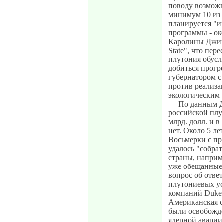
поводу возможн
минимум 10 из 
планируется "
программы - ок
Каролины Джим 
State", что пе
плутония обус
добиться прогр
губернатором с
против реализа
экологическим
По данным Д
российской плу
млрд. долл. и 
нет. Около 5 л
Восьмерки с пр
удалось "собра
страны, наприм
уже обещанные 
вопрос об отве
плутониевых у
компаний Duke 
Американская с
были освобожде
ядерной аварии