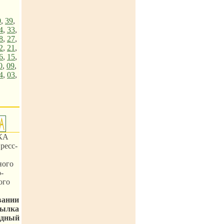
0
,
39
,
4
,
33
,
8
,
27
,
2
,
21
,
6
,
15
,
0
,
09
,
4
,
03
,
КА
ресс-
ного
-
ого
вании
сылка
одный