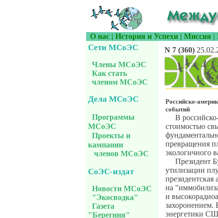
О нас
|
История и Успехи
|
Миссия
|
Сети МСоЭС
N 7 (360)
25.02.
Члены МСоЭС
Как стать
членом МСоЭС
Дела МСоЭС
Российско-америк
событий
Программы
В российско
стоимостью свы
МСоЭС
фундаментальн
Проекты и
превращения пл
кампании
экологичного в
членов МСоЭС
Президент Б
утилизации плу
СоЭС-издат
президентская 
на "иммобилиза
Новости МСоЭС
и высокорадио
"Экосводка"
захоронением. 
Газета
энергетики США
"Берегиня"