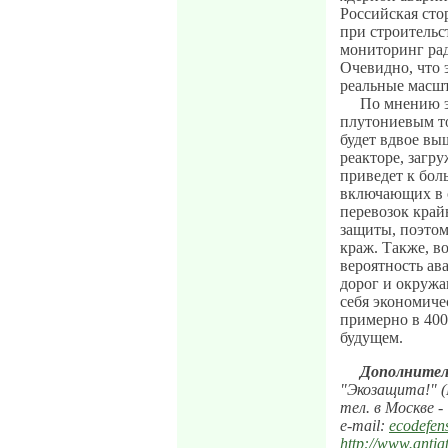
Российская стор
при строительс
мониторинг рад
Очевидно, что 
реальные масшт
По мнению эк
плутониевым то
будет вдвое вы
реакторе, загр
приведет к бол
включающих в 
перевозок край
защиты, поэтом
краж. Также, в
вероятность ав
дорог и окруж
себя экономичес
примерно в 400
будущем.
Дополнител
"Экозащита!" (
тел. в Москве -
e-mail:
ecodefen
http://www.antia