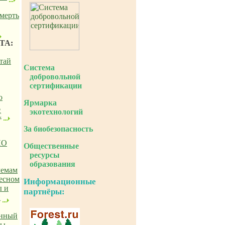
мерть
ТА:
тай
Система
добровольной
сертификации
о
Ярмарка
а
экотехнологий
С
За биобезопасность
ПО
Общественные
ресурсы
образования
лемам
лесном
Информационные
ы и
партнёры:
и
нный
мы