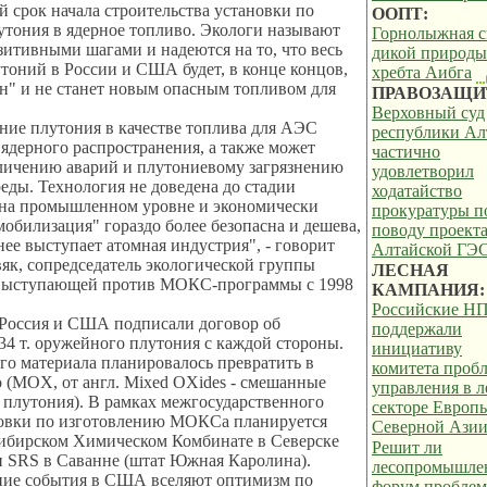
 срок начала строительства установки по
ООПТ:
утония в ядерное топливо. Экологи называют
Горнолыжная с
зитивными шагами и надеются на то, что весь
дикой природы
оний в России и США будет, в конце концов,
хребта Аибга
н" и не станет новым опасным топливом для
ПРАВОЗАЩИ
Верховный суд
ние плутония в качестве топлива для АЭС
республики Ал
ядерного распространения, а также может
частично
личению аварий и плутониевому загрязнению
удовлетворил
ды. Технология не доведена до стадии
ходатайство
 на промышленном уровне и экономически
прокуратуры п
обилизация" гораздо более безопасна и дешева,
поводу проект
нее выступает атомная индустрия", - говорит
Алтайской ГЭ
к, сопредседатель экологической группы
ЛЕСНАЯ
 выступающей против МОКС-программы с 1998
КАМПАНИЯ:
Российские Н
 Россия и США подписали договор об
поддержали
34 т. оружейного плутония с каждой стороны.
инициативу
ого материала планировалось превратить в
комитета проб
(MOX, от англ. Mixed OХides - смешанные
управления в 
 плутония). В рамках межгосударственного
секторе Европ
новки по изготовлению МОКСа планируется
Северной Ази
Сибирском Химическом Комбинате в Северске
Решит ли
 и SRS в Саванне (штат Южная Каролина).
лесопромышле
ние события в США вселяют оптимизм по
форум пробле