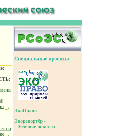
и
Специальные проекты
е:
СТЬ:
планы
ый
ий
ЭкоПраво
Экорепортёр -
"
Зелёные новости
лес на
ше