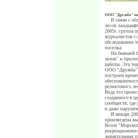
ООО "Дружба" на
В связи с об
лесов ландшафт
2005г. группа 
журналистов г.
обследование т
поселка.
На бывшей б
залив" и приле
работы. Эта те
ООО "Дружба".
построен време
обеспокоенност
реликтового ле
Ведь это проис
созданного в ц
сообществ, где
и даже нарушен
В январе 200
произведена вы
Возле "Морског
рекреационног
значительные п