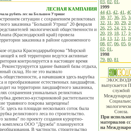
03
,
02
,
01
,
1999
ЛЕСНАЯ КАМПАНИЯ
44
43
,
42
,
41
,
4
чала рубить лес на Большом Утрише
38
,
37
,
36
,
35
,
3
острением ситуации с сохранением реликтовых
32
,
31
,
30
,
29
,
2
ного заказника "Большой Утриш" 20 февраля
26
,
25
,
24
,
23
,
2
представителей экологической общественности и
20
,
19
,
18
,
17
,
1
Анапа (Краснодарский край) провела
14
,
13
,
12
,
11
,
1
ерритории заказника в районе одноименного
08
,
07
,
06
,
05
,
0
02
,
01
,
азе отдыха Краснодаррыбпрома "Морской
1998
гающей к ней территории ведутся активные
79
,
80
,
81
рритория контролируется в настоящее время
 Реконструируется здание бывшей базы отдыха,
нный склад. Но не это вызвало
ь общественности, а начавшаяся здесь вырубка
ЭКОСВОД
са и преобразование естественных ландшафтов.
выпускается П
ходит на территории ландшафтного заказника,
службой
елях сохранения уникальных реликтовых
Международ
 рубка древесно-кустарниковой растительности
Социально
ие травяного покрова запрещены!
экологическ
5г. здесь на площади нескольких соток была
Союза.
рубка реликтового леса по строительство.
При использо
о залива" по проекту создания курортно-
материалов с
о комплекса ООО "Дружба" планируются
на Междунар
реобразования. В частности, строительство