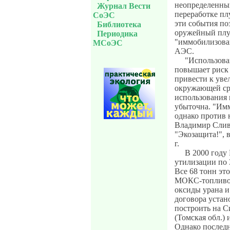
неопределенный
Журнал Вести
переработке пл
СоЭС
эти события по
Библиотека
оружейный плут
Периодика
"иммобилизова
МСоЭС
АЭС.
"Использова
повышает риск 
привести к уве
окружающей сре
использования
убыточна. "Имм
однако против 
Владимир Сливя
"Экозащита!",
г.
В 2000 году
утилизации по 
Все 68 тонн эт
МОКС-топливо 
оксиды урана и
договора уста
построить на 
(Томская обл.)
Однако послед