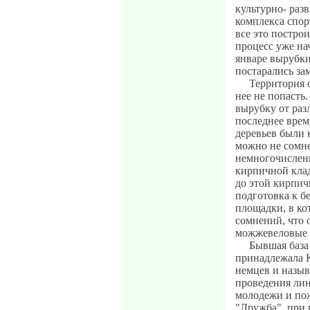
культурно- раз
комплекса спо
все это построи
процесс уже на
январе вырубк
постарались за
Территория о
нее не попасть
вырубку от ра
последнее врем
деревьев были
можно не сомн
немногочислен
кирпичной клад
до этой кирпичн
подготовка к б
площадки, в к
сомнений, что 
можжевеловые 
Бывшая база 
принадлежала 
немцев и назыв
проведения лин
молодежи и по
"Дружба", при 