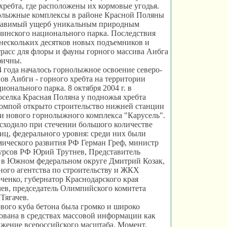
ребта, где расположены их кормовые угодья.
лыжные комплексы в районе Красной Поляны
равимый ущерб уникальным природным
инского национального парка. Последствия
нескольких десятков новых подъемников и
расс для флоры и фауны горного массива Аибга
фичны.
 года началось горнолыжное освоение северо-
ов Аибги - горного хребта на территории
ионального парка. 8 октября 2004 г. в
оселка Красная Поляна у подножья хребта
омпой открыто строительство нижней станции
и нового горнолыжного комплекса "Карусель".
сходило при стечении большого количестве
ц, федерального уровня: среди них были
ического развития РФ Герман Греф, министр
урсов РФ Юрий Трутнев, Представитель
 в Южном федеральном округе Дмитрий Козак,
ного агентства по строительству и ЖКХ
енко, губернатор Краснодарского края
ев, председатель Олимпийского комитета
Тягачев.
вого куба бетона была громко и широко
вана в средствах массовой информации как
ижение всероссийского масштаба. Момент,