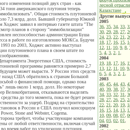
ого изменения позиций двух стран - как
лесной отрасли
34 тонн американского плутония теперь
Казахстане
иммобилизовать". Общая стоимость плутониевой
Другие выпус
оло 7,3 млрд. долл. Бывший губернатор Южной
2005
Ходжес заявил в интервью газете штата "The
36
,
35
,
34
,
33
,
3
ресмотр планов в сторону "иммобилизации"
30
,
29
,
28
,
27
,
2
ловлен неспособностью администрации Буша
24
,
23
,
22
,
21
,
2
есса в работе по изготовлению МОКСа. Будучи
18
,
17
,
16
,
15
,
1
 1993 по 2003, Ходжес активно выступал
12
,
11
,
10
,
9
,
8
,
ции плутониевого плана в своем штате по
5
,
4
,
3
,
2
,
1
,
 соображениям.
2004
епартамента Энергетики США, стоимость
19
,
18
,
17
,
16
,
1
тониевой программы равняется примерно 2,7
13
,
12
,
11
,
10
,
9
в будущем может вырасти. У России этих средств
6
,
5
,
4
,
3
,
2
,
1
,
ет назад США обратились к странам Большой
2003
осьбой о финансовой помощи, однако пока
46
,
45
,
44
,
43
,
4
ть" лишь около 1 млрд. долл. Но некоторые
40
,
39
,
38
,
37
,
3
ер Великобритания, отказываются выделять
34
,
33
,
32
,
31
,
3
средства до того момента, пока не будет решен
28
,
27
,
26
,
25
,
2
тственности за ущерб. Подряд на строительство
22
,
21
,
20
,
19
,
1
становок в России и США получил консорциум
16
,
15
,
14
,
13
,
1
Power, Stone and Webster, Cogema.
10
,
09
,
08
,
07
,
0
торона требует, чтобы участвующие компании
04
,
03
,
02
,
01
,
ны от любой ответственности, включая случай
2002
 во время работ по утилизации плутония.