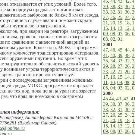
45
,
44
,
43
,
42
,
4
она отказывается от этих условий. Более того,
39
,
38
,
37
,
36
,
3
тве консорциум предлагает организовать
33
,
32
,
31
,
30
,
2
иоактивных выбросов не ближе 8 км от завода.
27
,
26
,
25
,
24
,
2
это условие в случае аварии поможет скрыть
21
,
20
,
19
,
18
,
1
абы плутониевого загрязнения.
15
,
14
,
13
,
12
,
1
ологов, при аварии на реакторе, загруженном
09
,
08
,
07
,
06
,
0
пливом, уровень радиоактивного загрязнения
03
,
02
,
01
,
ше по сравнению с аналогичной аварией на
2001
уженном ураном. Более того, МОКС- программа
47
,
46
,
45
,
44
,
4
ьшому количеству транспортировок материалов,
41
,
40
,
39
,
38
,
3
себя оружейный плутоний. Во время этих
35
,
34
,
33
,
32
,
3
не затруднительно обеспечить высокий уровень
29
,
28
,
27
,
26
,
2
у возникает угроза террористических актов и
23
,
22
,
21
,
20
,
1
о время транспортировок существует
17
,
16
,
15
,
14
,
1
арии с последующим загрязнением железных
11
,
10
,
09
,
08
,
0
ающей среды. МОКС-программа не оправдает
05
,
04
,
03
,
02
,
0
ки до тех пор, пока цена на уран не возрастет
2000
 раз, что вряд ли возможно в обозримом
45
44
,
43
,
42
,
4
39
,
38
,
37
,
36
,
3
33
,
32
,
31
,
30
,
2
ьная информация:
27
,
26
,
25
,
24
,
2
Ecodefense), Антиядерная Кампания МСоЭС:
21
,
20
,
19
,
18
,
1
 7766281 (Владимир Сливяк),
15
,
14
,
13
,
12
,
1
se@online.ru
09
,
08
,
07
,
06
,
0
tom.ru