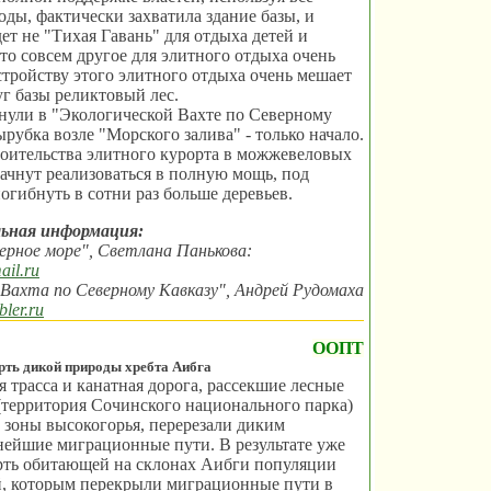
ды, фактически захватила здание базы, и
дет не "Тихая Гавань" для отдыха детей и
-то совсем другое для элитного отдыха очень
стройству этого элитного отдыха очень мешает
г базы реликтовый лес.
нули в "Экологической Вахте по Северному
ырубка возле "Морского залива" - только начало.
оительства элитного курорта в можжевеловых
ачнут реализоваться в полную мощь, под
огибнуть в сотни раз больше деревьев.
ьная информация:
рное море", Светлана Панькова:
il.ru
 Вахта по Северному Кавказу", Андрей Рудомаха
ler.ru
ООПТ
ть дикой природы хребта Аибга
трасса и канатная дорога, рассекшие лесные
территория Сочинского национального парка)
 зоны высокогорья, перерезали диким
ейшие миграционные пути. В результате уже
рть обитающей на склонах Аибги популяции
й, которым перекрыли миграционные пути в