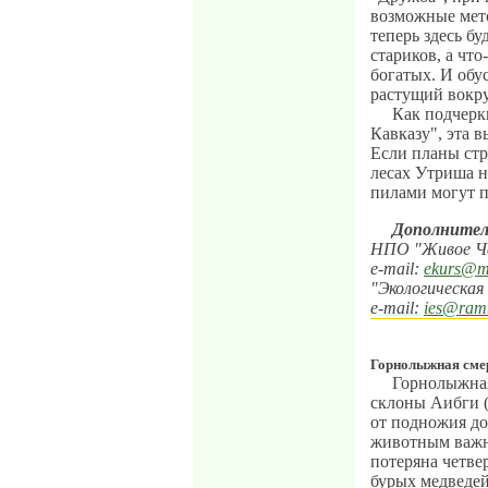
возможные мето
теперь здесь бу
стариков, а что
богатых. И обу
растущий вокру
Как подчерк
Кавказу", эта в
Если планы стр
лесах Утриша н
пилами могут п
Дополнител
НПО "Живое Че
e-mail:
ekurs@ma
"Экологическая
e-mail:
ies@ramb
Горнолыжная смер
Горнолыжная 
склоны Аибги (
от подножия до
животным важн
потеряна четве
бурых медведе