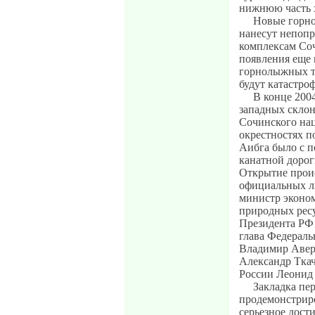
нижнюю часть х
Новые горно
нанесут непоп
комплексам Соч
появления еще 
горнолыжных т
будут катастро
В конце 2004
западных склон
Сочинского нац
окрестностях п
Аибга было с п
канатной дорог
Открытие прои
официальных ли
министр эконом
природных рес
Президента РФ
глава Федераль
Владимир Аверч
Александр Ткач
России Леонид 
Закладка пер
продемонстриро
серьезное дост