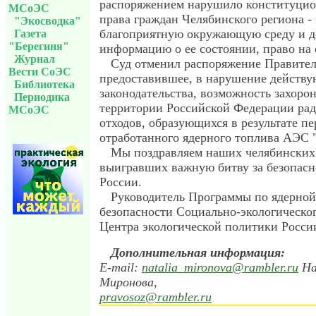
распоряжением нарушило конституцио
МСоЭС
права граждан Челябинского региона -
"Экосводка"
благоприятную окружающую среду и 
Газета
"Берегиня"
информацию о ее состоянии, право на 
Журнал
Суд отменил распоряжение Правител
Вести СоЭС
предоставившее, в нарушение действ
Библиотека
законодательства, возможность захоро
Периодика
территории Российской Федерации ра
МСоЭС
отходов, образующихся в результате п
отработанного ядерного топлива АЭС 
Мы поздравляем наших челябинских 
выигравших важную битву за безопасн
России.
Руководитель Программы по ядерной
безопасности Социально-экологическо
Центра экологической политики Росси
Дополнительная информация:
E-mail:
natalia_mironova@rambler.ru
На
Миронова,
pravosoz@rambler.ru