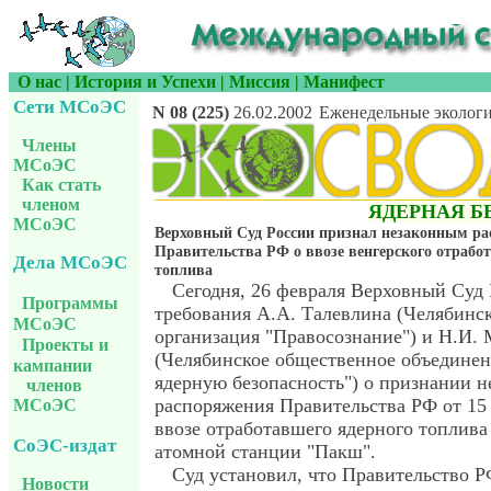
О нас
|
История и Успехи
|
Миссия
|
Манифест
Сети МСоЭС
N 08 (225)
26.02.2002
Еженедельные экологи
Члены
МСоЭС
Как стать
членом
ЯДЕРНАЯ Б
МСоЭС
Верховный Суд России признал незаконным ра
Правительства РФ о ввозе венгерского отработ
Дела МСоЭС
топлива
Сегодня, 26 февраля Верховный Суд
Программы
требования А.А. Талевлина (Челябинс
МСоЭС
организация "Правосознание") и Н.И.
Проекты и
(Челябинское общественное объединен
кампании
ядерную безопасность") о признании 
членов
распоряжения Правительства РФ от 15 о
МСоЭС
ввозе отработавшего ядерного топлива
СоЭС-издат
атомной станции "Пакш".
Суд установил, что Правительство 
Новости