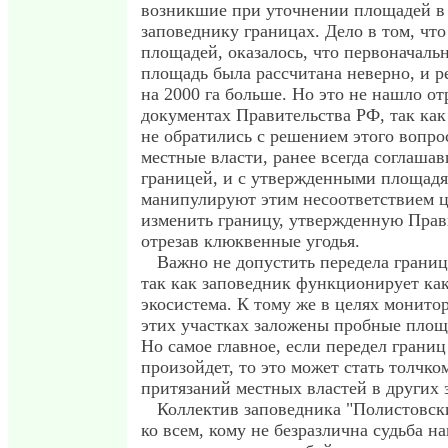
возникшие при уточнении площадей в
заповеднику границах. Дело в том, чт
площадей, оказалось, что первоначальн
площадь была рассчитана неверно, и р
на 2000 га больше. Но это не нашло о
документах Правительства РФ, так как
не обратились с решением этого вопро
местные власти, ранее всегда соглашав
границей, и с утвержденными площадя
манипулируют этим несоответствием 
изменить границу, утвержденную Прав
отрезав клюквенные угодья.
Важно не допустить передела границ
так как заповедник функционирует ка
экосистема. К тому же в целях монито
этих участках заложены пробные пло
Но самое главное, если передел границ
произойдет, то это может стать толчко
притязаний местных властей в других 
Коллектив заповедника "Полистовск
ко всем, кому не безразлична судьба н