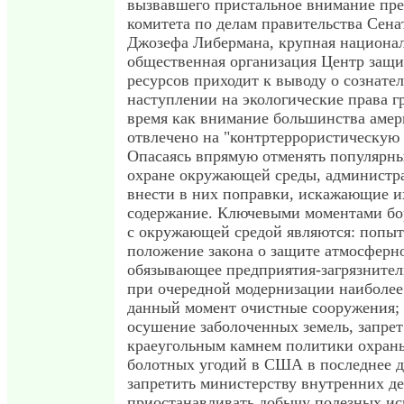
вызвавшего пристальное внимание пре
комитета по делам правительства Сен
Джозефа Либермана, крупная национа
общественная организация Центр защ
ресурсов приходит к выводу о сознате
наступлении на экологические права г
время как внимание большинства аме
отвлечено на "контртеррористическую
Опасаясь впрямую отменять популярны
охране окружающей среды, администр
внести в них поправки, искажающие и
содержание. Ключевыми моментами бо
с окружающей средой являются: попыт
положение закона о защите атмосферно
обязывающее предприятия-загрязнител
при очередной модернизации наиболе
данный момент очистные сооружения;
осушение заболоченных земель, запрет
краеугольным камнем политики охран
болотных угодий в США в последнее д
запретить министерству внутренних д
приостанавливать добычу полезных ис