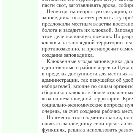
пасти скот, заготавливать дрова, собира
Несмотря на непростую ситуацию, с
заповедника пытаются решить эту про
предложили местным властям восстан
болота и засадить их клюквой. Запове
этом деле посильную помощь. Но разр
клюквы на заповедной территории нель
противозаконно, и противоречит само
создания заповедника.
Клюквенные угодья заповедника дал
единственные в районе деревни Цевло
в пределах доступности для местных 
администрации, так пекущейся об удоб
избирателей, вполне по силам организ
сборщиков клюквы к более отдаленным
ягод на незаповедной территории. Кро
социально-экономические вопросы нуж
очередь, за счет создания рабочих мест
Но вместо этого администрация, пон
навязать заповеднику свои представлен
функциях, решила использовать разно