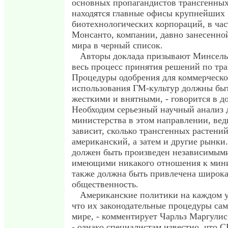
основных пропагандистов трансгенных
находятся главные офисы крупнейших
биотехнологических корпораций, в час
Монсанто, компании, давно занесенно
мира в черный список.
Авторы доклада призывают Минсель
весь процесс принятия решений по тра
Процедуры одобрения для коммерческо
использования ГМ-культур должны быт
жесткими и внятными, - говорится в д
Необходим серьезный научный анализ 
министерства в этом направлении, вед
зависит, сколько трансгенных растени
американский, а затем и другие рынки.
должен быть произведен независимыми
имеющими никакого отношения к мини
также должна быть привлечена широк
общественность.
Американские политики на каждом у
что их законодательные процедуры сам
мире, - комментирует Чарльз Маргули
- однако специалистам известно, что 