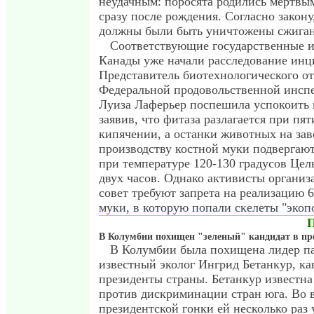
неудачным: поросята родились мертвы
сразу после рождения. Согласно закону
должны были быть уничтожены сжига
Соответствующие государственные 
Канады уже начали расследование инц
Представитель биотехнологического от
Федеральной продовольственной инсп
Луиза Лаферьер поспешила успокоить 
заявив, что фитаза разлагается при п
кипячении, а останки животных на зав
производству костной муки подвергают
при температуре 120-130 градусов Цел
двух часов. Однако активисты органи
совет требуют запрета на реализацию 
муки, в которую попали скелеты "экоп
В Колумбии похищен "зеленый" кандидат в пр
В Колумбии была похищена лидер па
известный эколог Ингрид Бетанкур, ка
президенты страны. Бетанкур известна
против дискриминации стран юга. Во 
президентской гонки ей несколько раз