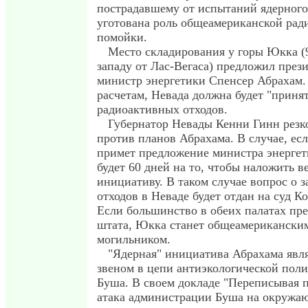
пострадавшему от испытаний ядерного
уготована роль общеамериканской рад
помойки.
Место складирования у горы Юкка (9
западу от Лас-Вегаса) предложил пре
министр энергетики Спенсер Абрахам. 
расчетам, Невада должна будет "принят
радиоактивных отходов.
Губернатор Невады Кенни Гинн резк
против планов Абрахама. В случае, ес
примет предложение министра энергет
будет 60 дней на то, чтобы наложить ве
инициативу. В таком случае вопрос о 
отходов в Неваде будет отдан на суд 
Если большинство в обеих палатах пре
штата, Юкка станет общеамерикански
могильником.
"Ядерная" инициатива Абрахама явл
звеном в цепи антиэкологической пол
Буша. В своем докладе "Переписывая п
атака администрации Буша на окружа