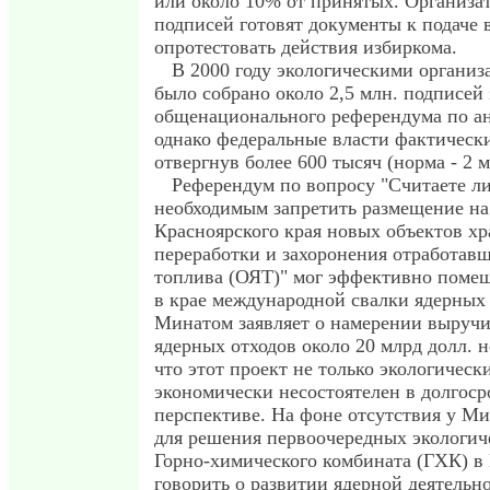
или около 10% от принятых. Организа
подписей готовят документы к подаче в
опротестовать действия избиркома.
В 2000 году экологическими органи
было собрано около 2,5 млн. подписей
общенационального референдума по ан
однако федеральные власти фактически
отвергнув более 600 тысяч (норма - 2 
Референдум по вопросу "Считаете л
необходимым запретить размещение на
Красноярского края новых объектов хр
переработки и захоронения отработавш
топлива (ОЯТ)" мог эффективно помеш
в крае международной свалки ядерных 
Минатом заявляет о намерении выручит
ядерных отходов около 20 млрд долл. н
что этот проект не только экологически
экономически несостоятелен в долгос
перспективе. На фоне отсутствия у Ми
для решения первоочередных экологич
Горно-химического комбината (ГХК) в 
говорить о развитии ядерной деятельн