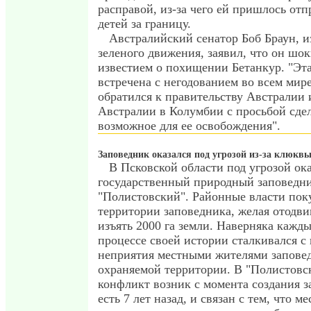
расправой, из-за чего ей пришлось отп
детей за границу.
Австралийский сенатор Боб Браун, и
зеленого движения, заявил, что он шо
известием о похищении Бетанкур. "Эта
встречена с негодованием во всем мире
обратился к правительству Австралии 
Австралии в Колумбии с просьбой сдел
возможное для ее освобождения".
Заповедник оказался под угрозой из-за клюкв
В Псковской области под угрозой ок
государственный природный заповедн
"Полистовский". Районные власти пок
территории заповедника, желая отодви
изъять 2000 га земли. Наверняка кажд
процессе своей истории сталкивался с
неприятия местными жителями запове
охраняемой территории. В "Полистовс
конфликт возник с момента создания з
есть 7 лет назад, и связан с тем, что 