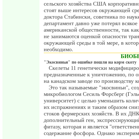
сельского хозяйства США корпоратив
стоят выше интересов окружающей сре
доктора Стабински, советника по нау
департамент давно уже потерял всякое
американской общественности, так как
не занимаются оценкой опасности тра
окружающей среды в той мере, в котор
необходимо.
БИОБ
"Экосвиньи" по ошибке пошли на корм скоту
Скелеты 11 генетически модифициро
предназначенные к уничтожению, по о
на канадском заводе по производству к
Это так называемые "экосвиньи", со
микробиологом Сесиль Форсберг (Гэл
университет) с целью уменьшить коли
их испражнениях и таким образом сниз
стоков фермерских хозяйств. В их ДН
дополнительный ген, экспрессирующи
фитазу, которая и является "ответствен
содержание фосфора. Однако эксперим