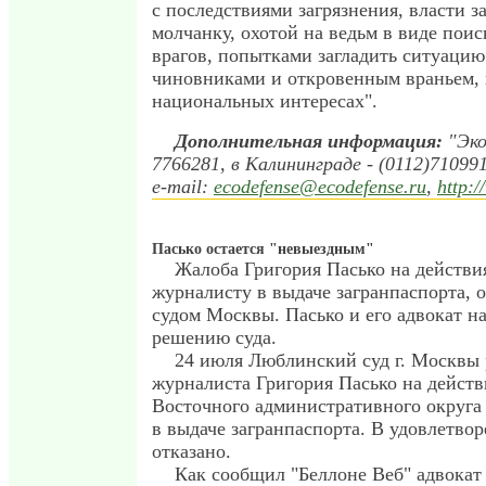
с последствиями загрязнения, власти з
молчанку, охотой на ведьм в виде пои
врагов, попытками загладить ситуаци
чиновниками и откровенным враньем,
национальных интересах".
Дополнительная информация:
"Эко
7766281, в Калининграде - (0112)710991
e-mail:
ecodefense@ecodefense.ru
,
http:
Пасько остается "невыездным"
Жалоба Григория Пасько на действи
журналисту в выдаче загранпаспорта,
судом Москвы. Пасько и его адвокат н
решению суда.
24 июля Люблинский суд г. Москвы 
журналиста Григория Пасько на дейст
Восточного административного округа
в выдаче загранпаспорта. В удовлетво
отказано.
Как сообщил "Беллоне Веб" адвокат