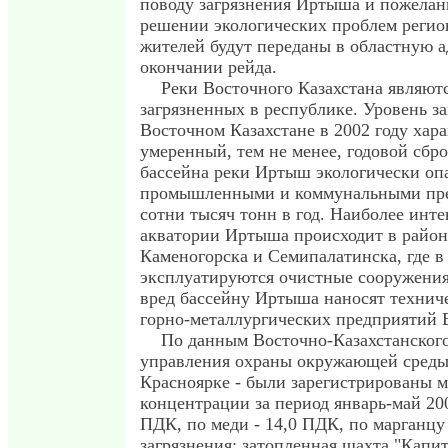
поводу загрязнения Иртыша и пожелан
решении экологических проблем регио
жителей будут переданы в областную 
окончании рейда.
Реки Восточного Казахстана являют
загрязненных в республике. Уровень з
Восточном Казахстане в 2002 году хара
умеренный, тем не менее, годовой сбр
бассейна реки Иртыш экологически оп
промышленными и коммунальными пре
сотни тысяч тонн в год. Наиболее инте
акватории Иртыша происходит в районе
Каменогорска и Семипалатинска, где 
эксплуатируются очистные сооружени
вред бассейну Иртыша наносят технич
горно-металлургических предприятий В
По данным Восточно-Казахстанского
управления охраны окружающей среды
Красноярке - были зарегистрированы 
концентрации за период январь-май 200
ПДК, по меди - 14,0 ПДК, по марганцу
загрязнения: затопленная шахта "Капи