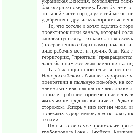
украинская Венеция, сохраняется таким
благодаря заповеднику. Если бы не его 
большей части города уже сейчас бы п
удобрения и другие малоприятные вещ
То, что хотели и хотят сделать с гор
проектировщики канала, который долж
заповедную зону, - отработанная схема
(по сравнению с барышами) подачки и
виде рабочих мест и прочих благ. Как 
территорию, "приятели" превращаются 
дают бывшим хозяевам земли пинка под
Так было при строительстве нефтеп
Новороссийском - бывшее курортное м
превратили в пыльную помойку, на ко
наемники - высшая каста - англичане 
пониже - рабочие, привезенные с друг
жителям не предлагают ничего. Редко к
сторожем. Теперь у них нет ни моря, н
приезжих курортников, а есть голая, пы
окнами.
Почти то же самое происходит при с
трубопровода Баку - Джейхан. Компания