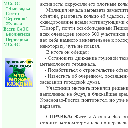
МСоЭС
активисты окружили его плотным кольц
"Экосводка"
Милиция начала вырывать заместите
Газета
объятий, разорвать кольцо ей удалось, 
"Берегиня"
скандирование всеми митингующими о
Журнал
"Позор!", почти освобожденный Пешко
Вести СоЭС
всех очевидцев (около 500 участников м
Библиотека
Периодика
вел себя намного внимательнее к голос
МСоЭС
некоторых, чуть не плакал.
В итоге он обещал:
- Остановить движение грузовой те
метанолового терминала.
- Позаботиться о строительстве объе
- Известить об очередном, посвящен
заседании городской думы.
Участники митинга приняли решение
выполнены не будут, в ближайшее врем
Краснодар-Ростов повторится, но уже 
варианте.
СПРАВКА:
Жители Азова и Эколог
строительством терминала по перевал