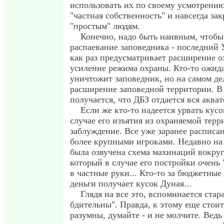
использовать их по своему усмотрению
"частная собственность" и навсегда за
"простым" людям.
Конечно, надо быть наивным, чтобы 
распаевание заповедника - последний
как раз предусматривает расширение 
усиление режима охраны. Кто-то ожида
уничтожит заповедник, но на самом де
расширение заповедной территории. В
получается, что ДБЗ отдается вся акват
Если же кто-то надеется урвать кусо
случае его изъятия из охраняемой терри
заблуждение. Все уже заранее расписа
более крупными игроками. Недавно на
была озвучена схема махинаций вокруг
который в случае его постройки очень
в частные руки... Кто-то за бюджетные 
деньги получает кусок Дуная...
Глядя на все это, вспоминается стара
бдительны". Правда, к этому еще стоит
разумны, думайте - и не молчите. Ведь