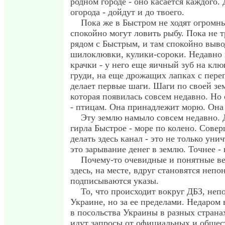
родном городе - оно касается каждого.
огорода - дойдут и до твоего.
Пока же в Быстром не ходят огромны
спокойно могут ловить рыбу. Пока не т
рядом с Быстрым, и там спокойно выво
шилоклювки, кулики-сороки. Недавн
крачки - у него еще яичный зуб на клю
груди, на еще дрожащих лапках с пер
делает первые шаги. Шаги по своей зем
которая появилась совсем недавно. Но
- птицам. Она принадлежит морю. Она
Эту землю намыло совсем недавно. 
гирла Быстрое - море по колено. Сове
делать здесь канал - это не только ун
это зарывание денег в землю. Точнее - 
Почему-то очевидные и понятные ве
здесь, на месте, вдруг становятся непо
подписываются указы.
То, что происходит вокруг ДБЗ, непо
Украине, но за ее пределами. Недаром 
в посольства Украины в разных стран
идут запросы от официальных и общес