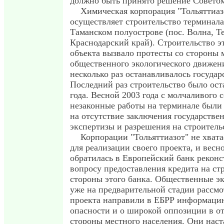
должно быть принято решение Совето
Химическая корпорация "Тольяттиазо
осуществляет строительство терминала
Таманском полуострове (пос. Волна, 
Краснодарский край). Строительство э
объекта вызвало протесты со стороны 
общественного экологического движени
несколько раз останавливалось госуда
Последний раз строительство было ост
года. Весной 2003 года с молчаливого 
незаконные работы на терминале были
на отсутствие заключения государстве
экспертизы и разрешения на строитель
Корпорации "Тольяттиазот" не хвата
для реализации своего проекта, и весн
обратилась в Европейский банк реконс
вопросу предоставления кредита на ст
стороны этого банка. Общественные э
уже на предварительной стадии рассмо
проекта направили в ЕБРР информацию
опасности и о широкой оппозиции в о
стороны местного населения. Они наст