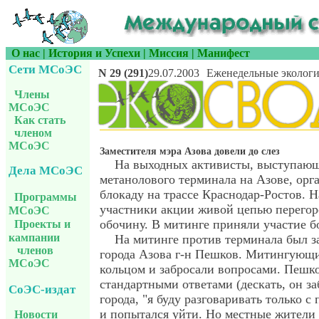
О нас
|
История и Успехи
|
Миссия
|
Манифест
Сети МСоЭС
N 29 (291)
29.07.2003
Еженедельные экологи
Члены
МСоЭС
Как стать
членом
МСоЭС
Заместителя мэра Азова довели до слез
На выходных активисты, выступающ
Дела МСоЭС
метанолового терминала на Азове, ор
блокаду на трассе Краснодар-Ростов. Н
Программы
участники акции живой цепью перегор
МСоЭС
обочину. В митинге приняли участие бо
Проекты и
кампании
На митинге против терминала был з
членов
города Азова г-н Пешков. Митингующ
МСоЭС
кольцом и забросали вопросами. Пешк
стандартными ответами (дескать, он за
СоЭС-издат
города, "я буду разговаривать только с
и попытался уйти. Но местные жители 
Новости