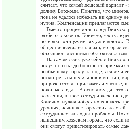
считает, что самый дешевый вариант -
долину Боржоми. Понятно, что минерал
пока не удалось избежать ни одному н
нужна. Компенсации предлагаются сме
Вместо процветания город Вилково р
разбитого корыта. Конечно, часть люде
потеряют они уж не так уж и много... 
обществе всегда есть люди, которые св
объясняют внешними обстоятельствами
На самом деле, уже сейчас Вилково 
получать гораздо больше от приезжих т
необычному городу на воде, дельте и е
посмотреть на пеликанов и колпиц, кар
природе готовы приезжать и ученые, и
пожилые люди... В основном для этог
вложения, а просто труд и желание сд
Конечно, нужна добрая воля власть п
уровнях, начиная с городских властей.
сотрудничества - одни проблемы. Похо
нынешним хозяевам города, что если не
они смогут приватизировать самые ла