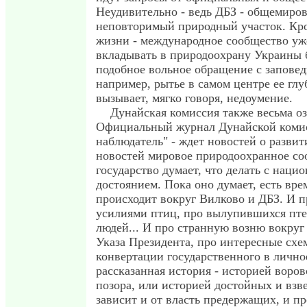
Неудивительно - ведь ДБЗ - общемиров
неповторимый природный участок. Кром
жизни - международное сообщество уж
вкладывать в природоохрану Украины б
подобное вольное обращение с запове
например, рытье в самом центре ее глу
вызывает, мягко говоря, недоумение.
Дунайская комиссия также весьма оз
Официальный журнал Дунайской комис
наблюдатель" - ждет новостей о разви
новостей мировое природоохранное со
государство думает, что делать с нац
достоянием. Пока оно думает, есть врем
происходит вокруг Вилково и ДБЗ. И 
усилиями птиц, про вылупившихся пт
людей... И про странную возню вокруг 
Указа Президента, про интересные схе
конвертации государственного в личное
рассказанная история - историей воро
позора, или историей достойных и вз
зависит и от власть предержащих, и про