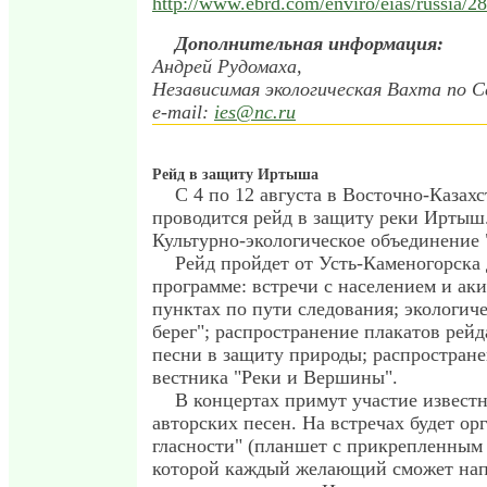
http://www.ebrd.com/enviro/eias/russia/2
Дополнительная информация:
Андрей Рудомаха,
Независимая экологическая Вахта по С
e-mail:
ies@nc.ru
Рейд в защиту Иртыша
С 4 по 12 августа в Восточно-Казахс
проводится рейд в защиту реки Иртыш.
Культурно-экологическое объединение 
Рейд пройдет от Усть-Каменогорска
программе: встречи с населением и ак
пунктах по пути следования; экологич
берег"; распространение плакатов рейд
песни в защиту природы; распростране
вестника "Реки и Вершины".
В концертах примут участие извест
авторских песен. На встречах будет ор
гласности" (планшет с прикрепленным 
которой каждый желающий сможет нап