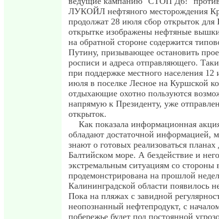
ведущие кампанию "СТОП Д6!" против
ЛУКОЙЛ нефтяного месторождения Кра
продолжат 28 июля сбор открыток для 
открытке изображены нефтяные вышки
на обратной стороне содержится типо
Путину, призывающее остановить проек
росписи и адреса отправляющего. Таки
при поддержке местного населения 12 
июля в поселке Лесное на Куршской к
отдыхающие охотно пользуются возмо
напрямую к Президенту, уже отправлен
открыток.
Как показала информационная акция
обладают достаточной информацией, м
знают о готовых реализоваться планах
Балтийском море. А бездействие и нег
экстремальным ситуациям со стороны 
продемонстрирована на прошлой неделе
Калининградской области появилось не
Пока на пляжах с завидной регулярнос
неопознанный нефтепродукт, с начало
побережье будет под постоянной угроз