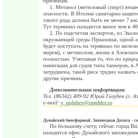
причинам.
1. Метанол (метиловый спирт) веще
опасности. В Италии санитарно-защитн
такого рода должна быть не менее 7 км
Тут терминал находится менее чем в 4
2. По подсчетам экспертов, из Экол
окружающей среды Приазовья, одной а
будет поступать на терминал по железн
морем), с метанолом, жизнь в Азовско
полностью. Учитывая то, что по прир
навигация для судов типа танкеров, в 
затруднена, такой риск трудно назват
другие причины.
Дополнительная информация:
Тел. (86342) 409-92 Юрий Голубев (г. Аз
e-mail:
y_golubev@rambler.ru
Дунайский биосферный. Заповедная Дельта - го
По большому счету, сейчас город Ви
находится офис Дунайского заповедник