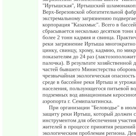
"Иртышская", Иртышский шламонакоп
Верх-Березовской обогатительной фаб
экстремальному загрязнению подвергае
корпорация "Казахмыс". Всего в басс
сбрасывается несколько десятков тонн 
более 2 тонн кадмия и свинца. Практи
реки загрязнение Иртыша многократн
цинку, свинцу, хрому, кадмию, по мик
показателям до 24 раз (лактозоположи
палочка). В результате хозяйственной 
частей бывшего Министерства оборон
чрезвычайная экологическая опасност
среде в бассейне реки Иртыш и угрож
населения, пользующегося питьевой во
подземных вод авиационным керосином
аэропорта г. Семипалатинска.
При организации "Беловодье" в июле
защиту реки Иртыш, который должен с
инструментом для обеспечения участия
жителей в процессе принятия решени
экологическим проблемам региона. Дея