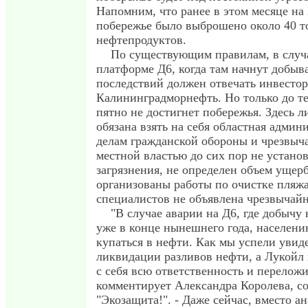
Напомним, что ранее в этом месяце на
побережье было выброшено около 40 т
нефтепродуктов.
По существующим правилам, в случа
платформе Д6, когда там начнут добыв
последствий должен отвечать инвестор
Калининградморнефть. Но только до те
пятно не достигнет побережья. Здесь 
обязана взять на себя областная админ
делам гражданской обороны и чрезвыч
местной властью до сих пор не устано
загрязнения, не определен объем ущерб
организованы работы по очистке пляж
специалистов не объявлена чрезвычайн
"В случае аварии на Д6, где добычу
уже в конце нынешнего года, населени
купаться в нефти. Как мы успели увиде
ликвидации разливов нефти, а Лукойл 
с себя всю ответственность и переложи
комментирует Александра Королева, со
"Экозащита!". - Даже сейчас, вместо а