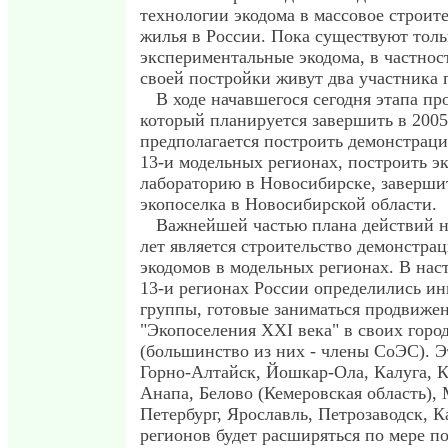
технологии экодома в массовое строит
жилья в России. Пока существуют тол
экспериментальные экодома, в частнос
своей постройки живут два участника
В ходе начавшегося сегодня этапа пр
который планируется завершить в 2005 
предполагается построить демонстрац
13-и модельных регионах, построить э
лабораторию в Новосибирске, заверши
экопоселка в Новосибирской области.
Важнейшей частью плана действий 
лет является строительство демонстра
экодомов в модельных регионах. В на
13-и регионах России определились и
группы, готовые заниматься продвиже
"Экопоселения XXI века" в своих город
(большинство из них - члены СоЭС). Э
Горно-Алтайск, Йошкар-Ола, Калуга, К
Анапа, Белово (Кемеровская область), 
Петербург, Ярославль, Петрозаводск, К
регионов будет расширяться по мере п