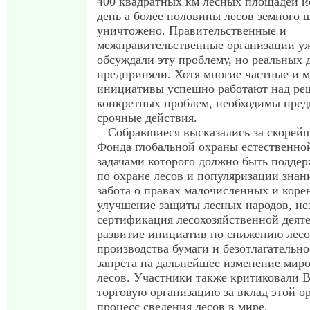
400 квадратных км лесных площадей и
день а более половины лесов земного 
уничтожено. Правительственные и
межправительственные организации у
обсуждали эту проблему, но реальных 
предприняли. Хотя многие частные и 
инициативы успешно работают над ре
конкретных проблем, необходимы пре
срочные действия.
Собравшиеся высказались за скорей
Фонда глобальной охраны естественно
задачами которого должно быть подде
по охране лесов и популяризации знан
забота о правах малочисленных и коре
улучшение защиты лесных народов, не
сертификация лесохозяйственной деяте
развитие инициатив по снижению лесо
производства бумаги и безотлагательно
запрета на дальнейшее изменение мир
лесов. Участники также критиковали 
торговую организацию за вклад этой о
процесс сведения лесов в мире.