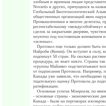
злобным и мрачным лицам представите
Novartis и других, прячущихся за назв
Глобальный Биотехнологический Алья
общественных организаций явно нару
Промышленники и многие делегаты, п
респектабельному «междусобойчику» 
сделок за закрытыми дверями, чувство
неуютно под постоянным вниманием и
«зеленых».
Протокол еще только должен быть по
Найроби (Кения). Он вступит в силу, ко
подпишут 50 стран. На сколько растяне
процедура, не знает никто. Страны та
«группы Майами» подсчитатывают во
от подписания Протокола. Например, 
Канады уже заявили, что необходимо п
тщательную оценку Протокола до подп
ратификации.
Основные успехи Монреаля, по мнен
- основные страны - экономические д
Канада - были на перговорах изолиров