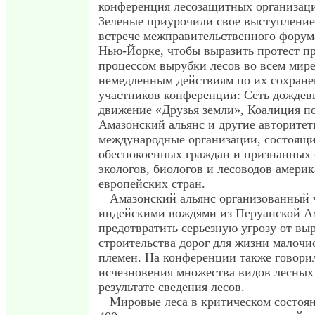
конференция лесозащитных организаци
Зеленые приурочили свое выступление
встрече межправительственного форума
Нью-Йорке, чтобы выразить протест 
процессом вырубки лесов во всем мире
немедленным действиям по их сохран
участников конференции: Сеть дождев
движение «Друзья земли», Коалиция п
Амазонский альянс и другие авторите
международные организации, состоящи
обеспокоенных граждан и признанных
экологов, биологов и лесоводов амери
европейских стран.
Амазонский альянс организованный 
индейскими вождями из Перуанской А
предотвратить серьезную угрозу от вы
строительства дорог для жизни малоч
племен. На конференции также говорил
исчезновения множества видов лесных
результате сведения лесов.
Мировые леса в критическом состоя