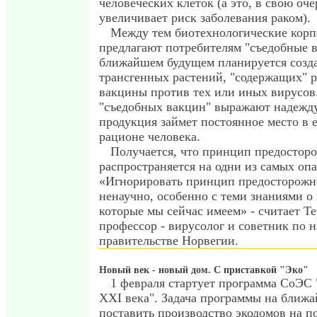
человеческих клеток (а это, в свою оче
увеличивает риск заболевания раком).
Между тем биотехнологические кор
предлагают потребителям "съедобные 
ближайшем будущем планируется созд
трансгенных растений, "содержащих" 
вакцины против тех или иных вирусов
"съедобных вакцин" выражают надежду 
продукция займет постоянное место в
рационе человека.
Получается, что принцип предостор
распространяется на одни из самых о
«Игнорировать принцип предосторожн
ненаучно, особенно с теми знаниями о
которые мы сейчас имеем» - считает Те
профессор - вирусолог и советник по н
правительстве Норвегии.
Новый век - новый дом. С приставкой "Эко"
1 февраля стартует программа СоЭС
XXI века". Задача программы на ближа
поставить производство экодомов на п