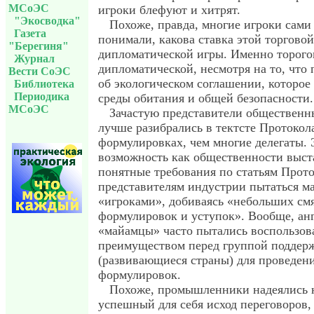
МСоЭС
игроки блефуют и хитрят.
"Экосводка"
Похоже, правда, многие игроки сами
Газета
понимали, какова ставка этой торговой
"Берегиня"
дипломатической игры. Именно торого
Журнал
дипломатической, несмотря на то, что
Вести СоЭС
об экологическом соглашении, которое
Библиотека
Периодика
среды обитания и общей безопасности.
МСоЭС
Зачастую представители общественн
лучше разибрались в тектсте Протокол
формулировках, чем многие делегаты. 
возможность как общественности выст
понятные требования по статьям Прото
представителям индустрии пытаться м
«игроками», добиваясь «небольших см
формулировок и уступок». Вообще, ан
«майамцы» часто пытались воспользов
преимуществом перед группой поддер
(развивающиеся страны) для проведен
формулировок.
Похоже, промышленники надеялись 
успешный для себя исход переговоров, 