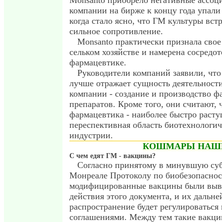
Моnsantо приобрело негативные ассоц
компании на бирже к концу года упали 
когда стало ясно, что ГМ культуры вст
сильное сопротивление.
Мonsantо практически признала свое
сельком хозяйстве и намерена сосредот
фармацевтике.
Руководители компаний заявили, что
лучше отражает сущность деятельност
компании - создание и производство 
препаратов. Кроме того, они считают, 
фармацевтика - наиболее быстро расту
переспективная область биотехнологи
индустрии.
КОШМАРЫ НАШЕ
С чем едят ГМ - вакцины?
Согласно принятому в минувшую суб
Монреале Протоколу по биобезопаснос
модифицированные вакцины были выв
действия этого документа, и их дальн
распространение будет регулироваться
соглашениями. Между тем такие вакцин