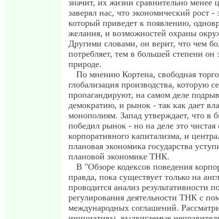
значит, их жизни сравнительно менее 
заверял нас, что экономический рост - 
который приведет к появлению, однов
желания, и возможностей охраны окр
Другими словами, он верит, что чем б
потребляет, тем в большей степени он 
природе.
По мнению Кортена, свободная торго
глобализация производства, которую с
пропагандируют, на самом деле подрыв
демократию, и рынок - так как дает вл
монополиям. Запад утверждает, что в
победил рынок - но на деле это чистая
корпоративного капитализма, и центра
плановая экономика государства уступ
плановой экономике ТНК.
В "Обзоре кодексов поведения корпо
правда, пока существует только на анг
проводится анализ результативности п
регулирования деятельности ТНК с п
международных соглашений. Рассматр
инициативы, выдвигаемые неправител