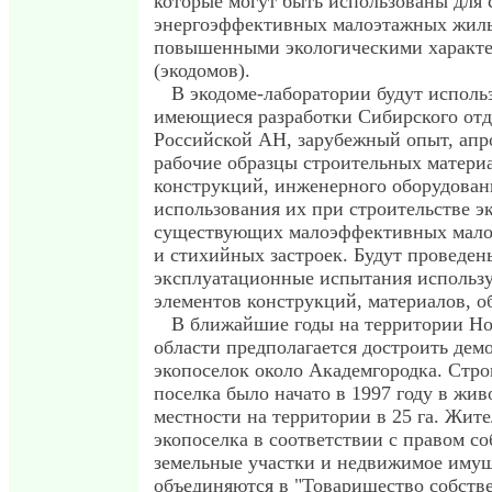
которые могут быть использованы для 
энергоэффективных малоэтажных жилы
повышенными экологическими характ
(экодомов).
В экодоме-лаборатории будут исполь
имеющиеся разработки Сибирского от
Российской АН, зарубежный опыт, ап
рабочие образцы строительных матери
конструкций, инженерного оборудован
использования их при строительстве э
существующих малоэффективных мало
и стихийных застроек. Будут проведен
эксплуатационные испытания использу
элементов конструкций, материалов, о
В ближайшие годы на территории Н
области предполагается достроить де
экопоселок около Академгородка. Стро
поселка было начато в 1997 году в жи
местности на территории в 25 га. Жит
экопоселка в соответствии с правом с
земельные участки и недвижимое иму
объединяются в "Товарищество собств