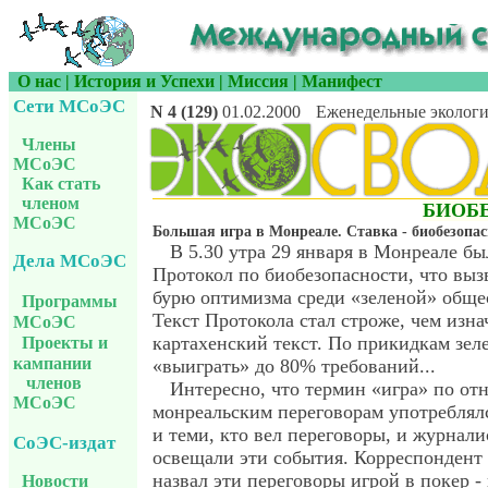
О нас
|
История и Успехи
|
Миссия
|
Манифест
Сети МСоЭС
N 4 (129)
01.02.2000
Еженедельные экологи
Члены
МСоЭС
Как стать
членом
БИОБ
МСоЭС
Большая игра в Монреале. Ставка - биобезопас
В 5.30 утра 29 января в Монреале б
Дела МСоЭС
Протокол по биобезопасности, что вы
бурю оптимизма среди «зеленой» обще
Программы
Текст Протокола стал строже, чем изн
МСоЭС
картахенский текст. По прикидкам зел
Проекты и
кампании
«выиграть» до 80% требований...
членов
Интересно, что термин «игра» по о
МСоЭС
монреальским переговорам употреблялс
и теми, кто вел переговоры, и журнали
СоЭС-издат
освещали эти события. Корреспондент
назвал эти переговоры игрой в покер -
Новости