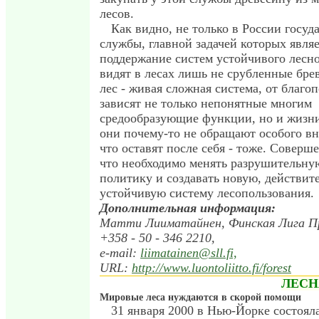
лесов.
Как видно, не только в России госуд
службы, главной задачей которых являе
поддержание систем устойчивого лесно
видят в лесах лишь не срубленные брев
лес - живая сложная система, от благо
зависят не только непонятные многим
средообразующие функции, но и жизни
они почему-то не обращают особого вн
что оставят после себя - тоже. Соверш
что необходимо менять разрушительну
политику и создавать новую, действит
устойчивую систему лесопользования.
Дополнительная информация:
Матти Лииматайнен, Финская Лига Пр
+358 - 50 - 346 2210,
e-mail:
liimatainen@sll.fi,
URL:
http://www.luontoliitto.fi/forest
ЛЕСН
Мировые леса нуждаются в скорой помощи
31 января 2000 в Нью-Йорке состояла