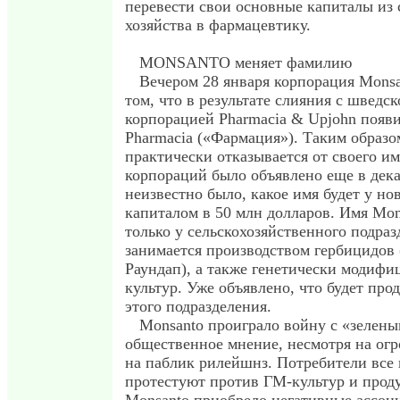
перевести свои основные капиталы из 
хозяйства в фармацевтику.
МONSANTO меняет фамилию
Вечером 28 января корпорация Моnsa
том, что в результате слияния с шведс
корпорацией Pharmacia & Upjohn появ
Pharmacia («Фармация»). Таким образо
практически отказывается от своего и
корпораций было объявлено еще в декаб
неизвестно было, какое имя будет у нов
капиталом в 50 млн долларов. Имя Мon
только у сельскохозяйственного подраз
занимается производством гербицидов 
Раундап), а также генетически модиф
культур. Уже объявлено, что будет про
этого подразделения.
Моnsantо проиграло войну с «зелены
общественное мнение, несмотря на ог
на паблик рилейшнз. Потребители все 
протестуют против ГМ-культур и проду