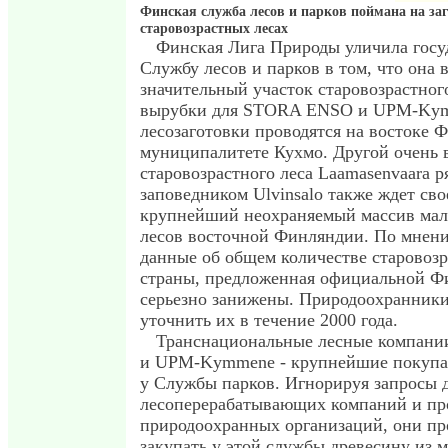
Финская служба лесов и парков поймана на за
старовозрастных лесах
Финская Лига Природы уличила гос
Службу лесов и парков в том, что она 
значительный участок старовозрастног
вырубки для STORA ENSO и UPM-Kym
лесозаготовки проводятся на востоке 
муниципалитете Кухмо. Другой очень 
старовозрастного леса Laamasenvaara р
заповедником Ulvinsalo также ждет сво
крупнейший неохраняемый массив ма
лесов восточной Финляндии. По мнен
данные об общем количестве старовоз
страны, предложенная официальной Ф
серьезно занижены. Природоохранник
уточнить их в течение 2000 года.
Транснациональные лесные компан
и UPM-Kymmene - крупнейшие покупа
у Службы парков. Игнорируя запросы 
лесоперерабатывающих компаний и пр
природоохранных организаций, они п
закупать у этой службы древесину из