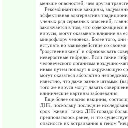
меньше опасностей, чем другая трансг
Рекомбинантные вакцины, задуманны
эффективная альтернатива традицион
ученых ряд серьезных опасений, главн
заключается в том, что содержащиеся 
вирусы, могут оказывать влияние на е
микрофлору человека. Более того, они
вступать во взаимодействие со своими
"родственниками" и образовывать сов
невероятные гибриды. Если такие гибр
человеческого организма воздушно-ка
иным путем попадут в окружающую сре
могут оказаться абсолютно непредсказ
известно, что даже разные штаммы (ва
того же вируса могут давать совершен
клинические картины заболевания.
Еще более опасны вакцины, состоящ
ДНК, поскольку последние исследовани
срок "жизни" таких ДНК гораздо больш
предполагалось ранее, и что существуе
опасность их встраивания в геном "не