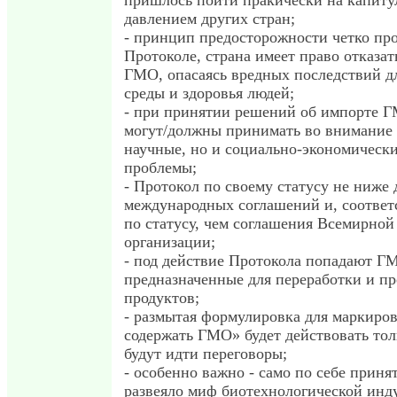
пришлось пойти пракически на капиту
давлением других стран;
- принцип предосторожности четко пр
Протоколе, страна имеет право отказат
ГМО, опасаясь вредных последствий 
среды и здоровья людей;
- при принятии решений об импорте 
могут/должны принимать во внимание 
научные, но и социально-экономическ
проблемы;
- Протокол по своему статусу не ниже 
международных соглашений и, соответ
по статусу, чем соглашения Всемирной
организации;
- под действие Протокола попадают Г
предназначенные для переработки и пр
продуктов;
- размытая формулировка для маркиро
содержать ГМО» будет действовать толь
будут идти переговоры;
- особенно важно - само по себе приня
развеяло миф биотехнологической инду