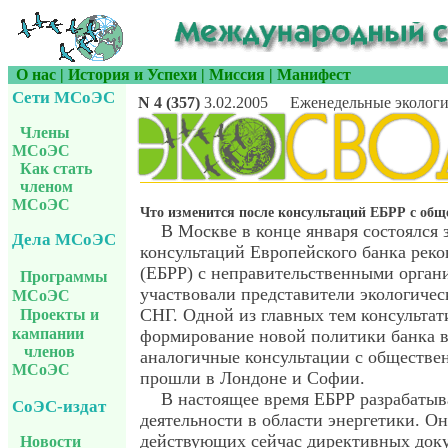
О нас
|
История и Успехи
|
Миссия
|
Манифест
Сети МСоЭС
N 4 (357)
3.02.2005
Еженедельные экологи
Члены
МСоЭС
Как стать
членом
МСоЭС
Что изменится после консультаций ЕБРР с об
В Москве в конце января состоялся 
Дела МСоЭС
консультаций Европейского банка реко
(ЕБРР) с неправительственными орган
Программы
участвовали представители экологиче
МСоЭС
СНГ. Одной из главных тем консультат
Проекты и
кампании
формирование новой политики банка в
членов
аналогичные консультации с обществ
МСоЭС
прошли в Лондоне и Софии.
В настоящее время ЕБРР разрабаты
СоЭС-издат
деятельности в области энергетики. О
действующих сейчас директивных док
Новости