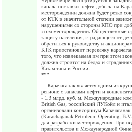
Черное море экспортируется в западные
канала поставки нефти добыча на Кара
месторождении должна будет резко сок
от КТК в значительной степени зависит
нарушениями со стороны КПО при доб
этом месторождении. Общественные ор
защиту населения, страдающего от де
обратиться к руководству и акционера
КТК приостановит перекачку карачаган
того, что извлекаемая им при этом эко
должна строится на бедах и страдания
Казахстана и России.
***
Карачаганак является одним из кру
регионе с запасами нефти и конденсата
- 1.3 млрд. куб. м. Международные ко
British Gas, российский ЛУКойл и ита
организовали консорциум Карачаганак
(Karachaganak Petroleum Operating, B.
для разработки месторождения. При по
правительства и Международной Фина