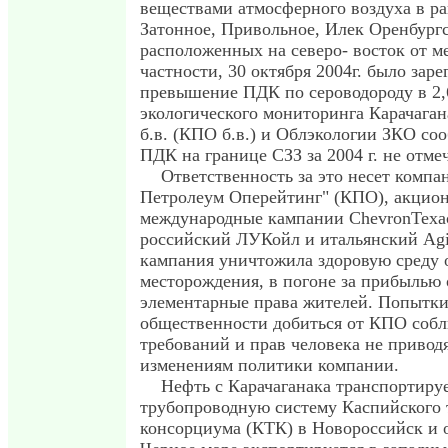
веществами атмосферного воздуха в р
Затонное, Привольное, Илек Оренбургс
расположенных на северо- восток от м
частности, 30 октября 2004г. было зар
превышение ПДК по сероводороду в 2,
экологического мониторинга Карачага
б.в. (КПО б.в.) и Облэкологии ЗКО с
ПДК на границе СЗЗ за 2004 г. не отмеч
Ответственность за это несет компа
Петролеум Оперейтинг" (КПО), акцион
международные кампании ChevronTexaco
российский ЛУКойл и итальянский Agip
кампания уничтожила здоровую среду 
месторождения, в погоне за прибылью 
элементарные права жителей. Попытки
общественности добиться от КПО собл
требований и прав человека не привод
изменениям политики компании.
Нефть с Карачаганака транспортируе
трубопроводную систему Каспийского 
консорциума (КТК) в Новороссийск и 