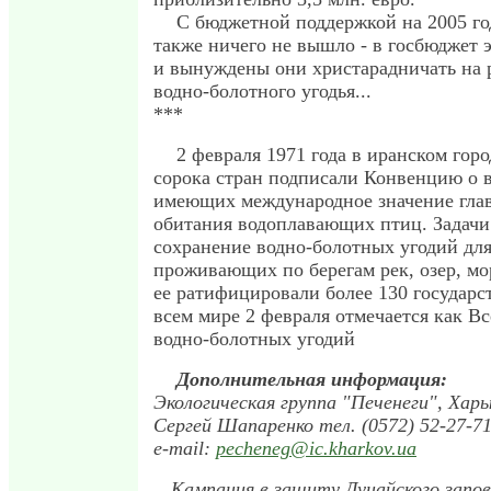
С бюджетной поддержкой на 2005 го
также ничего не вышло - в госбюджет 
и вынуждены они христарадничать на 
водно-болотного угодья...
***
2 февраля 1971 года в иранском гор
сорока стран подписали Конвенцию о в
имеющих международное значение глав
обитания водоплавающих птиц. Задачи
сохранение водно-болотных угодий для
проживающих по берегам рек, озер, мо
ее ратифицировали более 130 государст
всем мире 2 февраля отмечается как 
водно-болотных угодий
Дополнительная информация:
Экологическая группа "Печенеги", Харь
Сергей Шапаренко тел. (0572) 52-27-71
e-mail:
pecheneg@ic.kharkov.ua
Кампания в защиту Дунайского запов