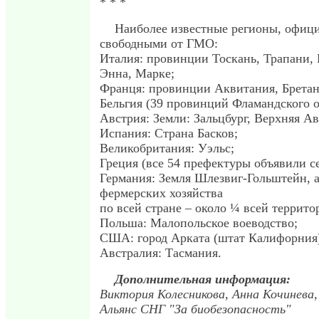
* * *
Наиболее известные регионы, офици
свободными от ГМО:
Италия: провинции Тоскань, Трапани, 
Энна, Марке;
Франця: провинции Аквитания, Бретан
Бельгия (39 провинций Фламандского 
Австрия: Земли: Зальцбург, Верхняя Ав
Испания: Страна Басков;
Великобритания: Уэльс;
Греция (все 54 префектуры объявили 
Германия: Земля Шлезвиг-Гольштейн, а
фермерских хозяйства
по всей стране – около ¼ всей террито
Польша: Малопольское воеводство;
США: город Арката (штат Калифорния
Австралия: Тасмания.
Дополнительная информация:
Виктория Колесникова, Анна Кочинева,
Альянс СНГ "За биобезопасность"