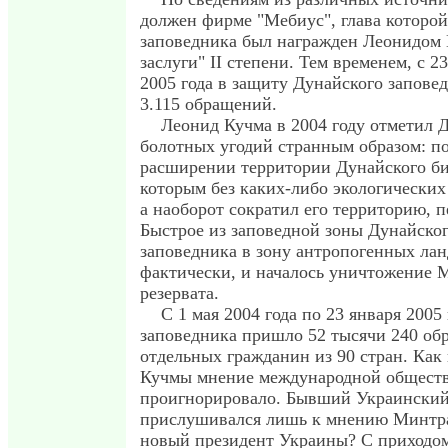
должен фирме "Мебиус", глава которой
заповедника был награжден Леонидом 
заслуги" II степени. Тем временем, с 2
2005 года в защиту Дунайского запове
3.115 обращений.
Леонид Кучма в 2004 году отметил Д
болотных угодий странным образом: по
расширении территории Дунайского би
которым без каких-либо экологических
а наоборот сократил его территорию, п
Быстрое из заповедной зоны Дунайско
заповедника в зону антропогенных лан
фактически, и началось уничтожение 
резервата.
С 1 мая 2004 года по 23 января 2005
заповедника пришло 52 тысячи 240 об
отдельных гражданин из 90 стран. Как 
Кучмы мнение международной общест
проигнорировало. Бывший Украинский
прислушивался лишь к мнению Минтран
новый президент Украины? С приходо