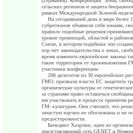
(Германия). Конференция "Зоны, своб
сельских регионов и защита биоразноо
рамках Международной Зеленой недел
На сегодняшний день в мире более 1
субрегионов объявили себя зонами, с
правило подобные решения принимают
уровне провинций, областей и районо
Союзе, в котором подобных зон создано
пор нет законодательства о зонах, сво
время изменить европейские законы т
такие территории от проникновения ГМ
участники конференции.
200 делегатов из 30 европейских ре
ГМО, призвали власти ЕС защитить т
органические культуры от генетическог
за странами право оставаться свободн
им участвовать в процессе принятия р
ГМ- культурам. Они считают, что ре
зачастую научно не обоснованы и не 
предосторожности.
Бенедикт Хаэрлин, один из организ
представляющий сеть GENET и Немец