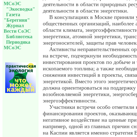
МСоЭС
деятельности в области природных ре
"Экосводка"
деятельности в области энергетики.
Газета
В консультациях в Москве приняли 
"Берегиня"
общественных организаций, наиболее 
Журнал
области климата, энергоэффективност
Вести СоЭС
энергетики, атомной энергетики, тран
Библиотека
Периодика
энергоносителей, защиты прав человек
МСоЭС
Активисты неправительственных ор
на встрече, подчеркнули необходимость
инвестирования проектов по добыче и
ископаемого топлива; а также необход
снижения инвестиций в проекты, связ
энергетикой. Вместо этого энергетиче
должна ориентироваться на поддержку
возобновляемой энергетики, энергосбе
энергоэффективности.
Участники встречи особо отметили 
финансирования проектов, оказывающ
негативное воздействие на ценные при
например, одной из главных причин с
на Каспии является именно стратегия