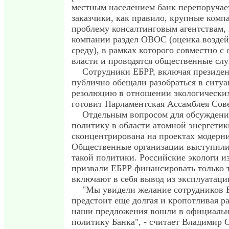
местным населением банк перепоручает
заказчики, как правило, крупные комп
проблему консалтинговым агентствам,
компании раздел ОВОС (оценка возде
среду), в рамках которого совместно с
власти и проводятся общественные сл
Сотрудники ЕБРР, включая президент
публично обещали разобраться в ситуа
резолюцию в отношении экологических
готовит Парламентская Ассамблея Сов
Отдельным вопросом для обсуждени
политику в области атомной энергетик
сконцентрирована на проектах модерн
Общественные организации выступили
такой политики. Российские экологи и
призвали ЕБРР финансировать только т
включают в себя вывод из эксплуатац
"Мы увидели желание сотрудников Е
предстоит еще долгая и кропотливая ра
наши предложения вошли в официальн
политику Банка", - считает Владимир 