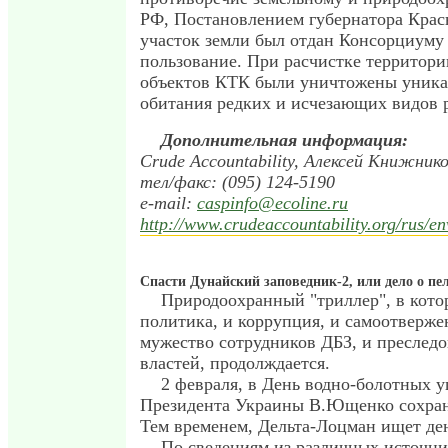
РФ, Постановлением губернатора Крас
участок земли был отдан Консорциуму 
пользование. При расчистке территори
объектов КТК были уничтожены уникал
обитания редких и исчезающих видов 
Дополнительная информация:
Crude Accountability, Алексей Книжник
тел/факс: (095) 124-5190
e-mail:
caspinfo@ecoline.ru
http://www.crudeaccountability.org/rus/e
Спасти Дунайский заповедник-2, или дело о пе
Природоохранный "триллер", в котор
политика, и коррупция, и самоотверже
мужество сотрудников ДБЗ, и преследо
властей, продолждается.
2 февраля, в День водно-болотных 
Президента Украины В.Ющенко сохраня
Тем временем, Дельта-Лоцман ищет де
По сведениям из различных источни