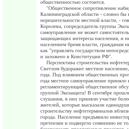
общественностью состоится.
"Общественное сопротивление набир
Калининградской области - словно бы 
нерешительности местной власти, - го
Королева, сопредседатель группы Экоз
самоуправление не может самостоятел
защищающих интересы населения, и не
населением бремя власти, гражданам ни
как "управлять государством непосредс
и заложено в Конституции РФ".
Перспектива строительства нефтете
Светлом будоражит местное население,
года. Под влиянием общественных про
года местное самоуправление приняло 
регламентирующий общественное обсу
группой Экозащита! В сентябре прош
слушания, в них приняли участие боле
жителей, которые высказали единодуш
строительству нефтетерминалов вблиз
города. Население предъявило инвест
претензии и подвергло сомнению не то