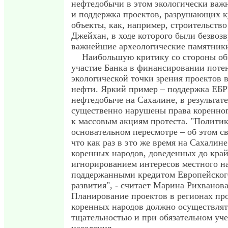
нефтедобычи в этом экологически важ
и поддержка проектов, разрушающих к
объекты, как, например, строительство
Джейхан, в ходе которого были безвоз
важнейшие археологические памятник
Наибольшую критику со стороны об
участие Банка в финансировании поте
экологической точки зрения проектов в
нефти. Яркий пример – поддержка ЕБР
нефтедобыче на Сахалине, в результат
существенно нарушены права коренног
к массовым акциям протеста. "Политик
основательном пересмотре – об этом св
что как раз в это же время на Сахалин
коренных народов, доведенных до кра
игнорированием интересов местного н
поддержанными кредитом Европейског
развития", - считает Марина Рихванов
Планирование проектов в регионах п
коренных народов должно осуществлят
тщательностью и при обязательном уче