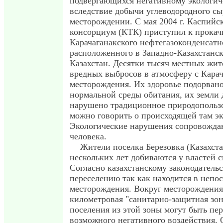
подвергающихся негативному экологич
вследствие добычи углеводородного сы
месторождении. С мая 2004 г. Каспий
консорциум (КТК) приступил к прокачк
Карачаганакского нефтегазоконденсатн
расположенного в Западно-Казахстанс
Казахстан. Десятки тысяч местных жит
вредных выбросов в атмосферу с Карач
месторождения. Их здоровье подорван
нормальной среды обитания, их земли д
нарушено традиционное природопольз
можно говорить о происходящей там эк
Экологические нарушения сопровожда
человека.
Жители поселка Березовка (Казахст
нескольких лет добиваются у властей с
Согласно казахстанскому законодательс
переселению так как находится в непо
месторождения. Вокруг месторождения, 
километровая "санитарно-защитная зон
поселения из этой зоны могут быть пе
возможного негативного воздействия. О