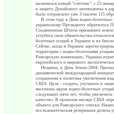
включился новый "счетчик": с 23 январ
в защиту Дунайского заповедника в ад
было отправлено уже 3 тысячи 115 об
В этом году в День водно-болотных 
украинскому Президенту обратилось 
Соединенные Штаты призывают новое 
углубить свои обязательства относител
болотных угодий в Украине и их биоло
Сейчас, когда в Украине зарегистриро
территории с водно-болотными угодья
Рамсарскую конвенцию, Украина играе
европейского и мирового экологическо
Недавно, в День Земли-2004, През
динамической международной инициати
сохранения к политике увеличения вод
США. Цель - создать, улучшить и защи
миллиона акров водно-болотных угоди
следующих пяти лет, чтобы увеличить
качество. В прошлом месяце США опр
объекта для Рамсарского списка: Наци
исследовательская резервация дельты р