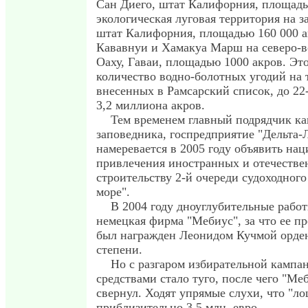
Сан Диего, штат Калифорния, площадь
экологическая луговая территория на з
штат Калифорния, площадью 160 000 а
Кававнуи и Хамакуа Марш на северо-в
Оаху, Гаваи, площадью 1000 акров. Эт
количество водно-болотных угодий на
внесенных в Рамсарский список, до 22
3,2 миллиона акров.
Тем временем главный подрядчик ка
заповедника, госпредприятие "Дельта-
намеревается в 2005 году объявить на
привлечения иностранных и отечестве
строительству 2-й очереди судоходного
море".
В 2004 году дноуглубительные работ
немецкая фирма "Мебиус", за что ее п
был награжден Леонидом Кучмой ордено
степени.
Но с разгаром избирательной кампа
средствами стало туго, после чего "Ме
свернул. Ходят упрямые слухи, что "л
приблизительно 3,5 млн. евро.