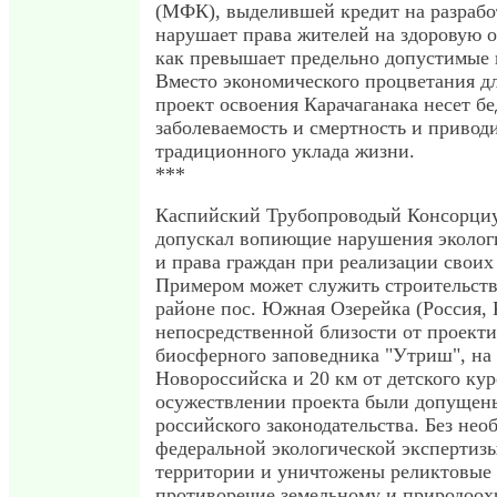
(МФК), выделившей кредит на разраб
нарушает права жителей на здоровую 
как превышает предельно допустимые 
Вместо экономического процветания дл
проект освоения Карачаганака несет б
заболеваемость и смертность и привод
традиционного уклада жизни.
***
Каспийский Трубопроводый Консорциу
допускал вопиющие нарушения экологи
и права граждан при реализации своих
Примером может служить строительств
районе пос. Южная Озерейка (Россия, 
непосредственной близости от проекти
биосферного заповедника "Утриш", на 
Новороссийска и 20 км от детского ку
осужествлении проекта были допущен
российского законодательства. Без нео
федеральной экологической экспертиз
территории и уничтожены реликтовые
противоречие земельному и природоох