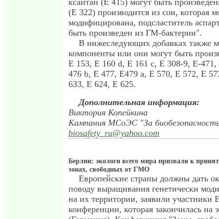
ксантан (E 415) могут быть произведе
(E 322) производится из сои, которая 
модифицирована, подсластитель аспар
быть произведен из ГМ-бактерии".
В нижеследующих добавках также м
компоненты или они могут быть произ
E 153, E 160 d, E 161 c, E 308-9, Е-471,
476 b, E 477, E479 a, E 570, E 572, E 57
633, E 624, E 625.
Дополнительная информация:
Виктория Копейкина
Кампания МСоЭС "За биобезопасност
biosafety_ru@yahoo.com
Берлин: экологи всего мира призвали к принят
зонах, свободных от ГМО
Европейские страны должны дать ок
поводу выращивания генетически мод
на их территории, заявили участники 
конференции, которая закончилась на 