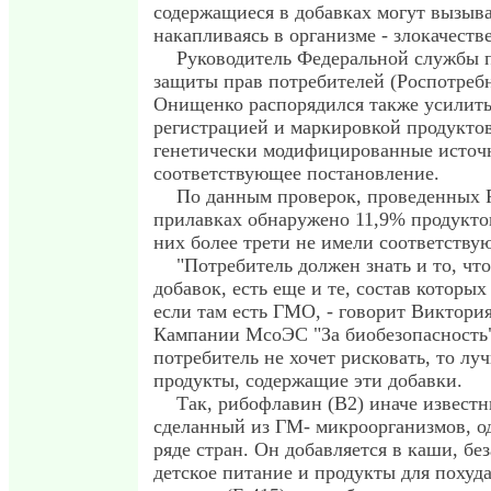
содержащиеся в добавках могут вызыва
накапливаясь в организме - злокачеств
Руководитель Федеральной службы п
защиты прав потребителей (Роспотреб
Онищенко распорядился также усилить
регистрацией и маркировкой продукто
генетически модифицированные источ
соответствующее постановление.
По данным проверок, проведенных Р
прилавках обнаружено 11,9% продукт
них более трети не имели соответств
"Потребитель должен знать и то, чт
добавок, есть еще и те, состав которы
если там есть ГМО, - говорит Виктори
Кампании МсоЭС "За биобезопасность"
потребитель не хочет рисковать, то лу
продукты, содержащие эти добавки.
Так, рибофлавин (B2) иначе известн
сделанный из ГМ- микроорганизмов, о
ряде стран. Он добавляется в каши, бе
детское питание и продукты для похуда